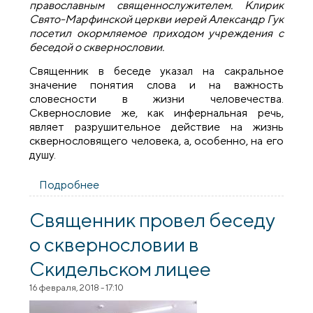
православным священнослужителем. Клирик
Свято-Марфинской церкви иерей Александр Гук
посетил окормляемое приходом учреждения с
беседой о сквернословии.
Священник в беседе указал на сакральное
значение понятия слова и на важность
словесности в жизни человечества.
Сквернословие же, как инфернальная речь,
являет разрушительное действие на жизнь
сквернословящего человека, а, особенно, на его
душу.
Подробнее
о Священник провел беседу о
сквернословии с подопечными ИОУТ
№25
Священник провел беседу
о сквернословии в
Скидельском лицее
16 февраля, 2018 - 17:10