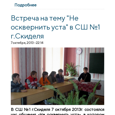
Подробнее
о Встреча с учениками в Красносельской
средней школе
Встреча на тему "Не
осквернить уста" в СШ №1
г.Скиделя
7 октября, 2013 - 22:14
В СШ №1 г.Скиделя 7 октября 2013г. состоялся
час общения «Не осквернить уста», в котором