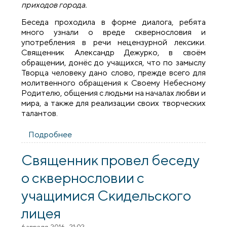
приходов города.
Беседа проходила в форме диалога, ребята
много узнали о вреде сквернословия и
употребления в речи нецензурной лексики.
Священник Александр Дежурко, в своём
обращении, донёс до учащихся, что по замыслу
Творца человеку дано слово, прежде всего для
молитвенного обращения к Своему Небесному
Родителю, общения с людьми на началах любви и
мира, а также для реализации своих творческих
талантов.
Подробнее
о В Скидельской средней школе №1
состоялась беседа о сквернословии
Священник провел беседу
о сквернословии с
учащимися Скидельского
лицея
6 апреля, 2016 - 21:02