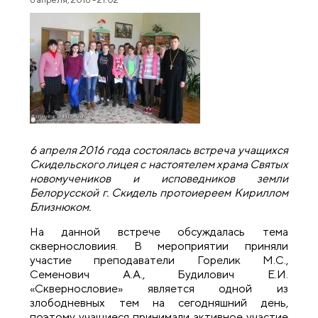
6 апреля 2016 года состоялась встреча учащихся
Скидельского лицея с настоятелем храма Святых
новомучеников и исповедников земли
Белорусской г. Скидель протоиереем Кириллом
Близнюком.
На данной встрече обсуждалась тема
сквернословиия. В мероприятии приняли
участие преподаватели Горелик М.С.,
Семенович А.А., Будилович Е.И.
«Сквернословие» является одной из
злободневных тем на сегодняшний день,
поэтому учащиеся принимали активное участие