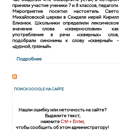
приняли участие ученики 7 и 8 классов, педагоги.
Мероприятие посетил настоятель Свято
Михайловской церкви в Скиделе иерей Кирилл
Близнюк. Школьники определили лексическое
значение слова «сквернословие» как
употребление в речи «скверных» слов,
подобрали синонимы к слову «скверный» -
«дурной, грязный».
Подробнее
о Встреча на тему "Не осквернить уста" в
СШ №1 г.Скиделя
ПОИСК GOОGLE НА САЙТЕ
Нашли ошибку или неточность на сайте?
Выделите текст,
нажмите
Ctrl + Enter
,
чтобы сообщить об этом администратору!