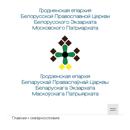
Перейти к основному содержанию
Skip to search
Гродненская епархия
Белорусской Православной Церкви
Белорусского Экзархата
Московского Патриархата
Гродзенская епархія
Беларускай Праваслаўнай Царквы
Беларускага Экзархата
Маскоўскага Патрыярхата
Главная
»
сквернословие
Вы здесь