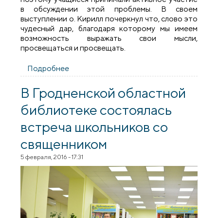
в обсуждении этой проблемы. В своем
выступлении о. Кирилл почеркнул что, слово это
чудесный дар, благодаря которому мы имеем
возможность выражать свои мысли,
просвещаться и просвещать.
Подробнее
о Священник провел беседу о
сквернословии с учащимися
Скидельского лицея
В Гродненской областной
библиотеке состоялась
встреча школьников со
священником
5 февраля, 2016 - 17:31