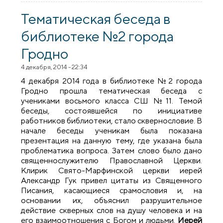
состоялась встреча школьников со
священником
Тематическая беседа в
библиотеке №2 города
Гродно
4 декабря, 2014 - 22:34
4 декабря 2014 года в библиотеке №2 города
Гродно прошла тематическая беседа с
учениками восьмого класса СШ №11. Темой
беседы, состоявшейся по инициативе
работников библиотеки, стало сквернословие. В
начале беседы ученикам была показана
презентация на данную тему, где указана была
проблематика вопроса. Затем слово было дано
священнослужителю Православной Церкви.
Клирик Свято-Марфинской церкви иерей
Александр Гук привел цитаты из Священного
Писания, касающиеся срамословия и, на
основании их, объяснил разрушительное
действие скверных слов на душу человека и на
его взаимоотношения с Богом и людьми.
Иерей