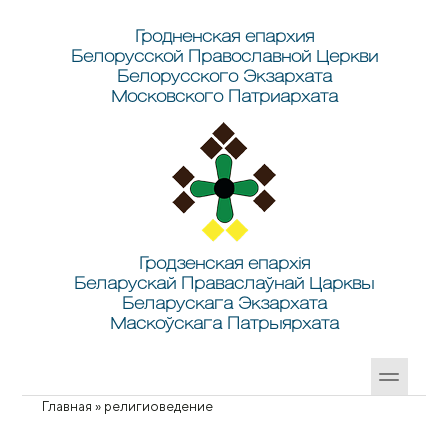
Перейти к основному содержанию
Skip to search
Гродненская епархия
Белорусской Православной Церкви
Белорусского Экзархата
Московского Патриархата
Гродзенская епархія
Беларускай Праваслаўнай Царквы
Беларускага Экзархата
Маскоўскага Патрыярхата
Главная
»
религиоведение
Вы здесь