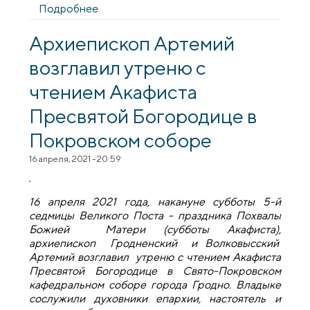
Подробнее
о В праздник Входа Господня в
Иерусалим архиепископ Артемий
возглавил праздничное богослужение в
Архиепископ Артемий
Покровском соборе
возглавил утреню с
чтением Акафиста
Пресвятой Богородице в
Покровском соборе
16 апреля, 2021 - 20:59
16 апреля 2021 года, накануне субботы 5-й
седмицы Великого Поста - праздника Похвалы
Божией Матери (субботы Акафиста),
архиепископ Гродненский и Волковысский
Артемий возглавил утреню с чтением Акафиста
Пресвятой Богородице в Свято-Покровском
кафедральном соборе города Гродно. Владыке
сослужили духовники епархии, настоятель и