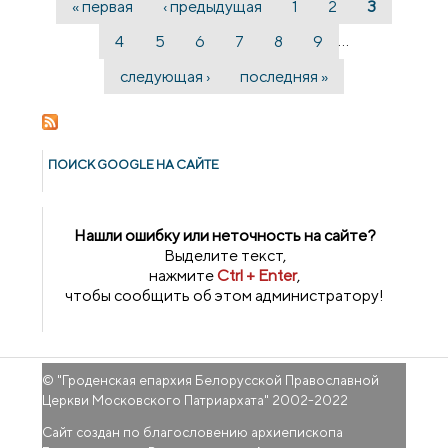
« первая
‹ предыдущая
1
2
3
Страницы
Покровском соборе
…
4
5
6
7
8
9
следующая ›
последняя »
ПОИСК GOОGLE НА САЙТЕ
Нашли ошибку или неточность на сайте?
Выделите текст,
нажмите
Ctrl + Enter
,
чтобы сообщить об этом администратору!
© "
Гроденская епархия Белорусской Православной
Церкви Московского Патриархата
" 2002-2022
Сайт создан по благословению архиепископа