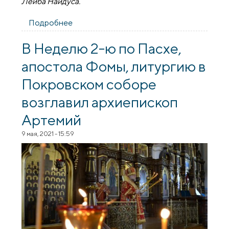
Лейба Найдуса.
Подробнее
о З нагоды 130-годдзя гарадзенскага
паэта Лейба Найдуса ў Пакроўскім
саборы адбылася прэзентацыя кнігі
В Неделю 2-ю по Пасхе,
апостола Фомы, литургию в
Покровском соборе
возглавил архиепископ
Артемий
9 мая, 2021 - 15:59