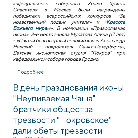
кафедрального соборного Храма Христа
Спасителя в Москве были награждены
победители всероссийских конкурсов «За
нравственный подвиг учителя» и «
Красота
Божьего мира
(внешняя ссылка)
». В номинации «Православная
икона» 3-е место заняла Мусатова Алина (17 лет)
- «Святой благоверный великий князь Александр
Невский — покровитель Санкт-Петербурга»,
Детская иконописная студия "Покров" при
кафедральном соборе города Гродно.
Подробнее
о В награждении победителей конкурса
«Красота Божьего мира» (Москва)
приняла участие воспитанница
В день празднования иконы
иконописной студии Покровского
"Неупиваемая Чаша"
собора
братчики общества
трезвости "Покровское"
дали обеты трезвости