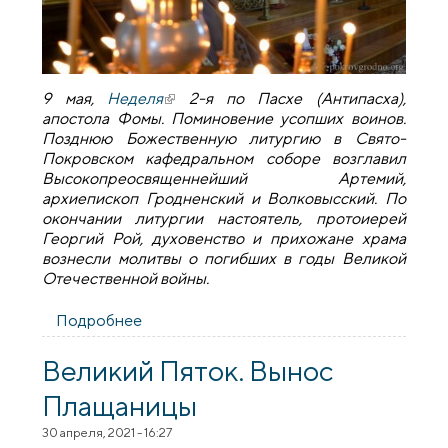
9 мая,
Неделя
(внешняя ссылка)
2-я по Пасхе (Антипасха),
апостола Фомы. Поминовение усопших воинов.
Позднюю Божественную литургию в Свято-
Покровском кафедральном соборе возглавил
Высокопреосвященнейший Артемий,
архиепископ Гродненский и Волковысский. По
окончании литургии настоятель, протоиерей
Георгий Рой, духовенство и прихожане храма
вознесли молитвы о погибших в годы Великой
Отечественной войны.
Подробнее
о В Неделю 2-ю по Пасхе, апостола
Фомы, литургию в Покровском соборе
возглавил архиепископ Артемий
Великий Пяток. Вынос
Плащаницы
30 апреля, 2021 - 16:27