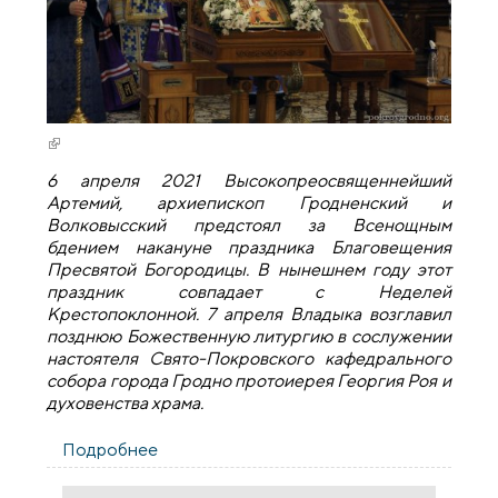
(внешняя ссылка)
6 апреля 2021 Высокопреосвященнейший
Артемий, архиепископ Гродненский и
Волковысский предстоял за Всенощным
бдением накануне праздника Благовещения
Пресвятой Богородицы. В нынешнем году этот
праздник совпадает с Неделей
Крестопоклонной. 7 апреля Владыка возглавил
позднюю Божественную литургию в сослужении
настоятеля Свято-Покровского кафедрального
собора города Гродно протоиерея Георгия Роя и
духовенства храма.
Подробнее
о Благовещение Пресвятой
Богородицы. Архиепископ Артемий
возглавил праздничные богослужения в