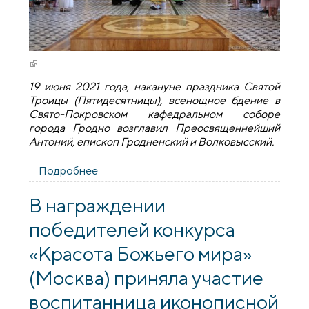
(внешняя ссылка)
19 июня 2021 года, накануне праздника Святой
Троицы (Пятидесятницы), всенощное бдение в
Свято-Покровском кафедральном соборе
города Гродно возглавил Преосвященнейший
Антоний, епископ Гродненский и Волковысский.
Подробнее
о Накануне дня Святой Троицы Епископ
Антоний совершил всенощное бдение в
Покровском соборе
В награждении
победителей конкурса
«Красота Божьего мира»
(Москва) приняла участие
воспитанница иконописной