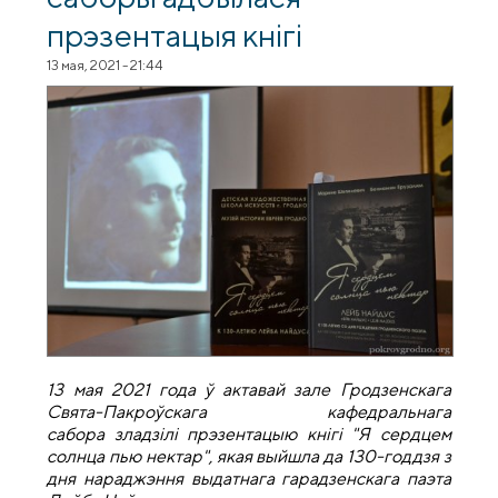
прэзентацыя кнігі
13 мая, 2021 - 21:44
13 мая 2021 года ў актавай зале Гродзенскага
Свята-Пакроўскага кафедральнага
сабора зладзілі прэзентацыю кнігі "Я сердцем
солнца пью нектар", якая выйшла да 130-годдзя з
дня нараджэння выдатнага гарадзенскага паэта