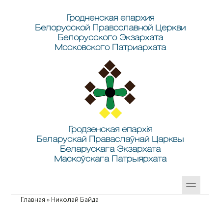
Перейти к основному содержанию
Skip to search
Гродненская епархия
Белорусской Православной Церкви
Белорусского Экзархата
Московского Патриархата
Гродзенская епархія
Беларускай Праваслаўнай Царквы
Беларускага Экзархата
Маскоўскага Патрыярхата
Главная
»
Николай Байда
Вы здесь