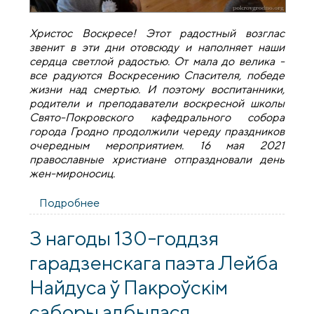
Христос Воскресе! Этот радостный возглас
звенит в эти дни отовсюду и наполняет наши
сердца светлой радостью. От мала до велика -
все радуются Воскресению Спасителя, победе
жизни над смертью. И поэтому воспитанники,
родители и преподаватели воскресной школы
Свято-Покровского кафедрального собора
города Гродно продолжили череду праздников
очередным мероприятием. 16 мая 2021
православные христиане отпраздновали день
жен-мироносиц.
Подробнее
о День святых жен-мироносиц
отпраздновали в воскресной школе
Покровского собора
З нагоды 130-годдзя
гарадзенскага паэта Лейба
Найдуса ў Пакроўскім
саборы адбылася