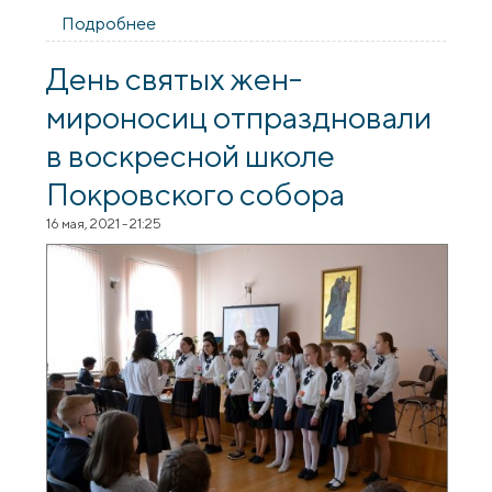
Подробнее
о В день празднования иконы
"Неупиваемая Чаша" братчики общества
трезвости "Покровское" дали обеты
День святых жен-
трезвости
мироносиц отпраздновали
в воскресной школе
Покровского собора
16 мая, 2021 - 21:25