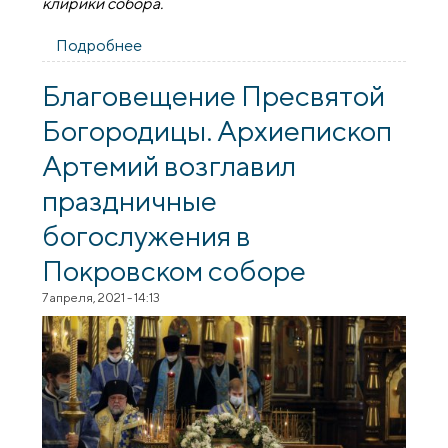
клирики собора.
Подробнее
о Архиепископ Артемий возглавил
утреню с чтением Акафиста Пресвятой
Богородице в Покровском соборе
Благовещение Пресвятой
Богородицы. Архиепископ
Артемий возглавил
праздничные
богослужения в
Покровском соборе
7 апреля, 2021 - 14:13