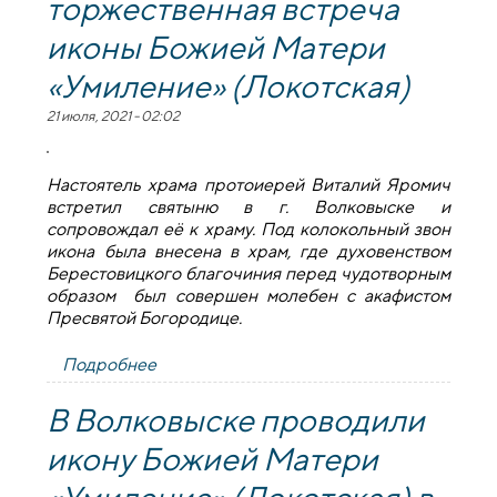
торжественная встреча
иконы Божией Матери
«Умиление» (Локотская)
21 июля, 2021 - 02:02
Настоятель храма протоиерей Виталий Яромич
встретил святыню в г. Волковыске и
сопровождал её к храму. Под колокольный звон
икона была внесена в храм, где духовенством
Берестовицкого благочиния перед чудотворным
образом был совершен молебен с акафистом
Пресвятой Богородице.
Подробнее
о 19 июля в храме Святителя Николая
Чудотворца г.п. Берестовица
Берестовицкого благочиния состоялась
В Волковыске проводили
торжественная встреча иконы Божией
икону Божией Матери
Матери «Умиление» (Локотская)