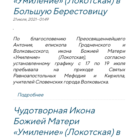
«Умиление» (Локотская) в
Большую Берестовицу
21 июля, 2021 - 01:49
По благословению Преосвященнейшего
Антония, епископа Гродненского и
Волковысского, икона Божией Матери
«Умиление» (Локотская), согласно
установленному графику с 17 по 19 июля
пребывала на приходе Святых
Равноапостольных Мефодия и Кирилла,
учителей Словенских города Волковыска.
Подробнее
о В Волковыске проводили икону
Божией Матери «Умиление» (Локотская)
в Большую Берестовицу
Чудотворная Икона
Божией Матери
«Умиление» (Локотская) в