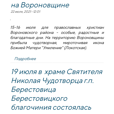
на Вороновщине
22 июля, 2021 - 12:01
15-16 июля для православных христиан
Вороновского района - особые, радостные и
благодатные дни. На территорию Вороновщины
прибыла чудотворная, мироточивая икона
Божией Матери "Умиление" (Локотская).
Подробнее
о Чудотворная икона Пресвятой
Богородицы «Умиление» (Локотская) на
Вороновщине
19 июля в храме Святителя
Николая Чудотворца г.п.
Берестовица
Берестовицкого
благочиния состоялась