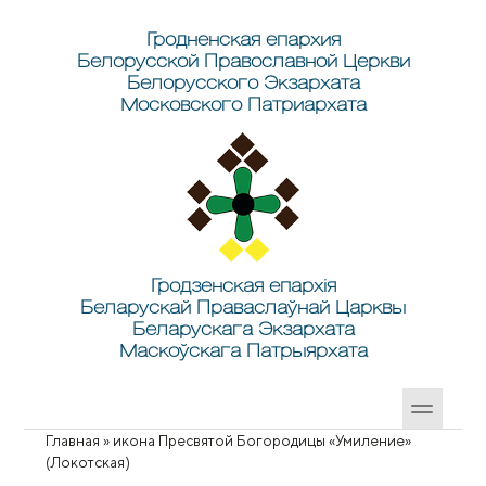
Перейти к основному содержанию
Skip to search
Гродненская епархия
Белорусской Православной Церкви
Белорусского Экзархата
Московского Патриархата
Гродзенская епархія
Беларускай Праваслаўнай Царквы
Беларускага Экзархата
Маскоўскага Патрыярхата
Главная
»
икона Пресвятой Богородицы «Умиление»
Вы здесь
(Локотская)