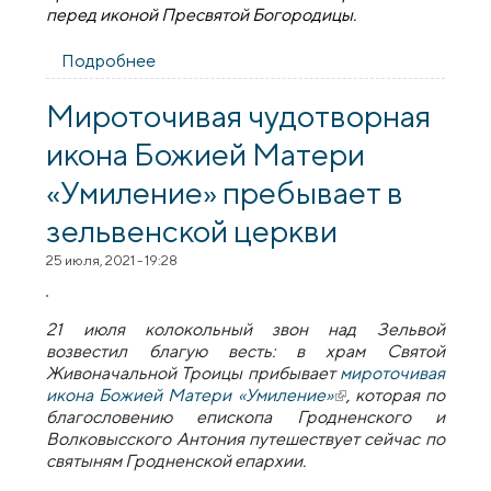
перед иконой Пресвятой Богородицы.
Подробнее
о Зельвенцы почитают икону Божией
Матери «Умиление»
Мироточивая чудотворная
икона Божией Матери
«Умиление» пребывает в
зельвенской церкви
25 июля, 2021 - 19:28
21 июля колокольный звон над Зельвой
возвестил благую весть: в храм Святой
Живоначальной Троицы прибывает
мироточивая
икона Божией Матери «Умиление»
(внешняя ссылка)
,
которая по
благословению епископа Гродненского и
Волковысского Антония путешествует сейчас по
святыням Гродненской епархии.