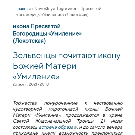
Главная
»
Novostnye Tegi
»
икона Пресвятой
Богородицы «Умиление» (Локотская)
икона Пресвятой
Богородицы «Умиление»
(Локотская)
Зельвенцы почитают икону
Божией Матери
«Умиление»
25 июля, 2021 - 20:13
Торжества, приуроченные к чествованию
чудотворной мироточивой иконы Божией
Матери «Умиление», продолжаются в храме
Святой Живоначальной Троицы. 21 июля
состоялась
встреча образа
(внешняя ссылка)
, и до самого вечера
прихожане имели возможность преклониться