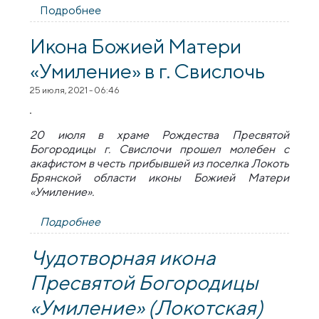
Подробнее
о Мироточивая чудотворная икона
Божией Матери «Умиление» пребывает в
зельвенской церкви
Икона Божией Матери
«Умиление» в г. Свислочь
25 июля, 2021 - 06:46
20 июля в храме Рождества Пресвятой
Богородицы г. Свислочи прошел молебен с
акафистом в честь прибывшей из поселка Локоть
Брянской области иконы Божией Матери
«Умиление».
Подробнее
о Икона Божией Матери «Умиление» в г.
Свислочь
Чудотворная икона
Пресвятой Богородицы
«Умиление» (Локотская)