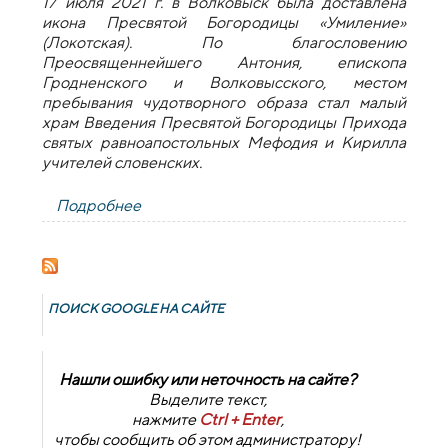
17 июля 2021 г. в Волковыск была доставлена
икона Пресвятой Богородицы «Умиление»
(Локотская). По благословению
Преосвященнейшего Антония, епископа
Гродненского и Волковысского, местом
пребывания чудотворного образа стал малый
храм Введения Пресвятой Богородицы Прихода
святых равноапостольных Мефодия и Кирилла
учителей словенских.
Подробнее
о В Волковыск была доставлена икона
Пресвятой Богородицы «Умиление»
(Локотская)
ПОИСК GOОGLE НА САЙТЕ
Нашли ошибку или неточность на сайте?
Выделите текст,
нажмите
Ctrl + Enter
,
чтобы сообщить об этом администратору!