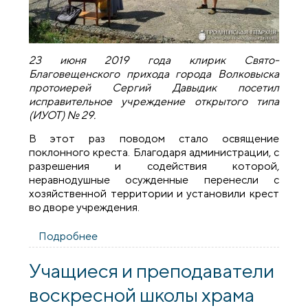
23 июня 2019 года клирик Свято-
Благовещенского прихода города Волковыска
протоиерей Сергий Давыдик посетил
исправительное учреждение открытого типа
(ИУОТ) № 29.
В этот раз поводом стало освящение
поклонного креста. Благодаря администрации, с
разрешения и содействия которой,
неравнодушные осужденные перенесли с
хозяйственной территории и установили крест
во дворе учреждения.
Подробнее
о Священник посетил исправительное
учреждение открытого типа №29 и
освятил поклонный крест
Учащиеся и преподаватели
воскресной школы храма