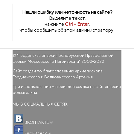
Нашли ошибку или неточность на сайте?
Выделите текст,
нажмите
Ctrl + Enter
,
чтобы сообщить об этом администратору!
© "
Гроденская епархия Белорусской Православной
Церкви Московского Патриархата
" 2002-2022
Сайт создан по благословению архиепископа
Гродненского и Волковысского Артемия.
При использовании материалов ссылка на сайт епархии
обязательна.
МЫ В СОЦИАЛЬНЫХ СЕТЯХ
(внешняя ссылка)
ВКОНТАКТЕ
(внешняя ссылка)
FACEBOOK