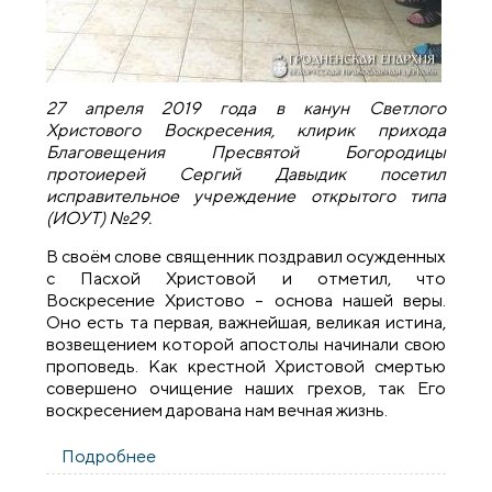
27 апреля 2019 года в канун Светлого
Христового Воскресения, клирик прихода
Благовещения Пресвятой Богородицы
протоиерей Сергий Давыдик посетил
исправительное учреждение открытого типа
(ИОУТ) №29.
В своём слове священник поздравил осужденных
с Пасхой Христовой и отметил, что
Воскресение Христово – основа нашей веры.
Оно есть та первая, важнейшая, великая истина,
возвещением которой апостолы начинали свою
проповедь. Как крестной Христовой смертью
совершено очищение наших грехов, так Его
воскресением дарована нам вечная жизнь.
Подробнее
о Накануне Пасхи священник посетил
исправительное учреждение открытого