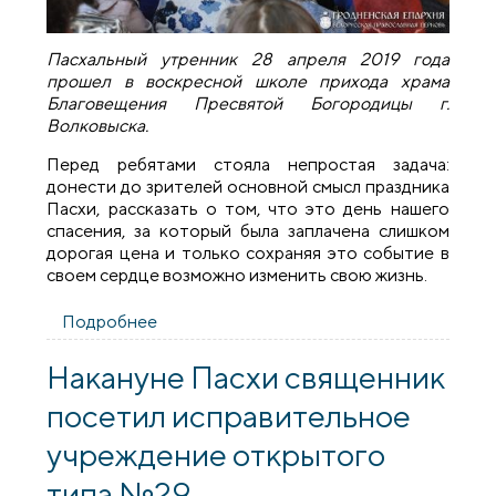
Пасхальный утренник 28 апреля 2019 года
прошел в воскресной школе прихода храма
Благовещения Пресвятой Богородицы г.
Волковыска.
Перед ребятами стояла непростая задача:
донести до зрителей основной смысл праздника
Пасхи, рассказать о том, что это день нашего
спасения, за который была заплачена слишком
дорогая цена и только сохраняя это событие в
своем сердце возможно изменить свою жизнь.
Подробнее
о Пасхальный утренник на приходе
Благовещения Пресвятой Богородицы
Волковыска
Накануне Пасхи священник
посетил исправительное
учреждение открытого
типа №29