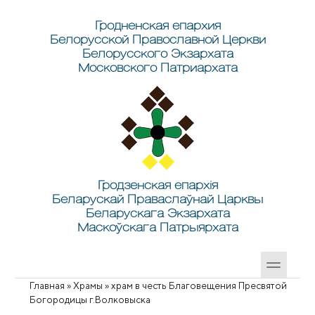
Перейти к основному содержанию
Skip to search
Гродненская епархия
Белорусской Православной Церкви
Белорусского Экзархата
Московского Патриархата
Гродзенская епархія
Беларускай Праваслаўнай Царквы
Беларускага Экзархата
Маскоўскага Патрыярхата
Главная
»
Храмы
»
храм в честь Благовещения Пресвятой
Вы здесь
Богородицы г.Волковыска