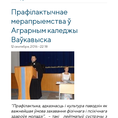
смерти» в гимназии №2 Волковыска
Прафiлактычнае
мерапрыемства ў
Аграрным каледжы
Ваўкавыска
12 сентября, 2016 - 22:18
“Прафілактыка, адказнасць і культура паводзін як
важнейшая ўмова захавання фізічнага і псіхічнага
здароўя моладзі”, – такі лейтматыў сустрэчы з