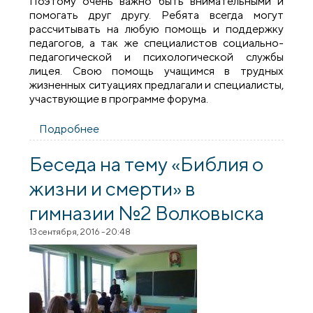
Поэтому очень важно быть внимательными и
помогать друг другу. Ребята всегда могут
рассчитывать на любую помощь и поддержку
педагогов, а так же специалистов социально-
педагогической и психологической службы
лицея. Свою помощь учащимся в трудных
жизненных ситуациях предлагали и специалисты,
участвующие в программе форума.
Подробнее
о Священник принял участие в
молодежном форуме «Сохрани себя для
жизни»
Беседа на тему «Библия о
жизни и смерти» в
гимназии №2 Волковыска
13 сентября, 2016 - 20:48