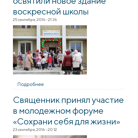
освятили новое здание
воскресной школы
25 сентября, 2016 - 21:36
Подробнее
о На приходе Благовещения Пресвятой
Богородицы города Волковыска
освятили новое здание воскресной
Священник принял участие
школы
в молодежном форуме
«Сохрани себя для жизни»
23 сентября, 2016 - 20:12