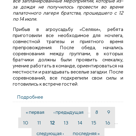
все запланированные мероприятия, которые из-
за дождя не получилось провести во время
палаточного лагеря братства, прошедшего с 12
по 14 июля.
Прибыв в агроусадьбу «Селяхи», ребята
приготовили все необходимое для ночлега,
совместной трапезы и приятного время
препровождения. После обеда, начались
соревнования между группами, в которых
братчики должны были проявить смекалку,
умение работать в команде, ориентироваться на
местности и разгадывать веселые загадки. После
соревнований, все подкрепили свои силы и
готовились к встрече гостей.
Подробнее
о В агроусадьбе «Селяхи» состоялась
встреча братства Виленских мучеников
города Волковыска
…
« первая
‹ предыдущая
8
9
Страницы
…
10
11
12
13
14
15
16
следующая ›
последняя »