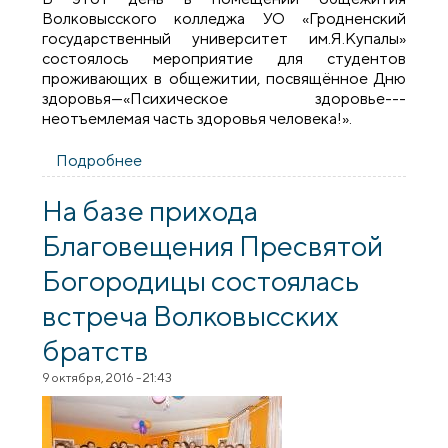
Волковысского колледжа УО «Гродненский
государственный университет им.Я.Купалы»
состоялось мероприятие для студентов
проживающих в общежитии, посвящённое Дню
здоровья—«Психическое здоровье---
неотъемлемая часть здоровья человека!».
Подробнее
о Встреча со священником в
Волковысском колледже
На базе прихода
Благовещения Пресвятой
Богородицы состоялась
встреча Волковысских
братств
9 октября, 2016 - 21:43