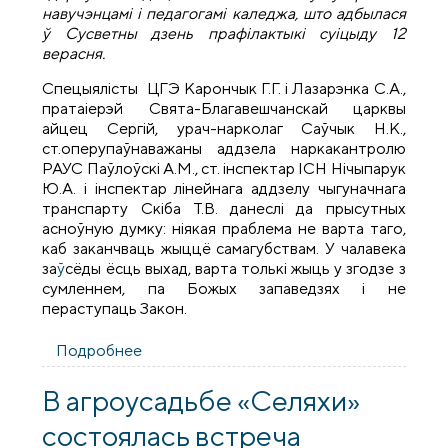
навучэнцамі і педагогамі каледжа, што адбылася
ў Сусветны дзень прафілактыкі суіцыду 12
верасня.
Спецыялісты ЦГЭ Карончык Г.Г. і Лазарэнка С.А.,
пратаіерэй Свята-Благавешчанскай царквы
айцец Сергій, урач-нарколаг Саўчык Н.К.,
ст.оперупаўнаважаны аддзела наркакантролю
РАУС Паўлоўскі А.М., ст. інспектар ІСН Нічыпарук
Ю.А. і інспектар лінейнага аддзелу чыгуначнага
транспарту Скіба Т.В. данеслі да прысутных
асноўную думку: ніякая праблема не варта таго,
каб заканчваць жыццё самагубствам. У чалавека
за
ў
сёды ёсць выхад, варта толькі жыць у згодзе з
сумленнем, па Божых запаведзях і не
пераступаць Закон.
Подробнее
о Прафiлактычнае мерапрыемства ў
Аграрным каледжы Ваўкавыска
В агроусадьбе «Селяхи»
состоялась встреча