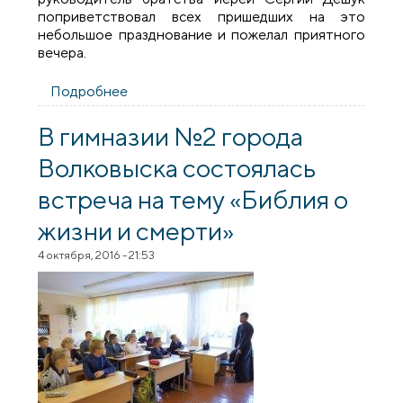
поприветствовал всех пришедших на это
небольшое празднование и пожелал приятного
вечера.
Подробнее
о На базе прихода Благовещения
Пресвятой Богородицы состоялась
встреча Волковысских братств
В гимназии №2 города
Волковыска состоялась
встреча на тему «Библия о
жизни и смерти»
4 октября, 2016 - 21:53