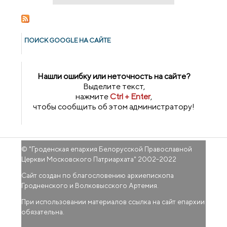
ПОИСК GOОGLE НА САЙТЕ
Нашли ошибку или неточность на сайте?
Выделите текст,
нажмите
Ctrl + Enter
,
чтобы сообщить об этом администратору!
© "
Гроденская епархия Белорусской Православной
Церкви Московского Патриархата
" 2002-2022
Сайт создан по благословению архиепископа
Гродненского и Волковысского Артемия.
При использовании материалов ссылка на сайт епархии
обязательна.