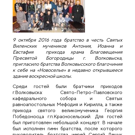
9 октября 2016 года братство в честь Святых
Виленских мучеников Антония, Иоанна и
Евстафия прихода храма Благовещения
Пресвятой Богородицы г. Волковыска,
пригласило братства Волковысского благочиния
к себе на «Новоселье» в недавно открывшееся
здание воскресной школы.
Среди гостей были братчики приходов
г.Волковыска: Свято-Петро-Павловского
кафедрального собора и Святых
равноапостольных Мефодия и Кирилла, а также
прихода святого великомученика Георгия
Победоносца г.п.Красносельский. Для гостей
был приготовлен небольшой концерт. В начале
был исполнен гимн братства, после которого
руководитель братства иерей Сергий Дешук