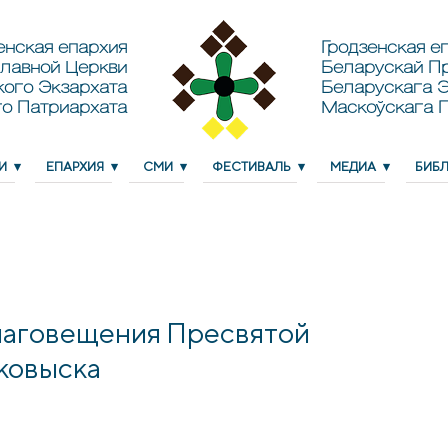
енская епархия
Гродзенская еп
лавной Церкви
Беларускай П
кого Экзархата
Беларускага Э
о Патриархата
Маскоўскага 
И
ЕПАРХИЯ
СМИ
ФЕСТИВАЛЬ
МЕДИА
БИБ
Благовещения Пресвятой
ковыска