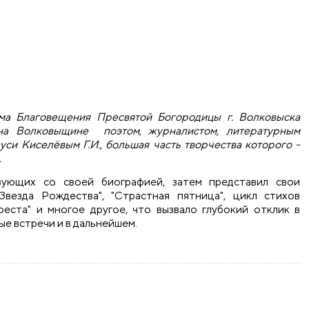
ама Благовещения Пресвятой Богородицы г. Волковыска
 на Волковыщине поэтом, журналистом, литературным
си Киселёвым Г.И., большая часть творчества которого -
.
вующих со своей биографией, затем представил свои
Звезда Рождества", "Страстная пятница", цикл стихов
Креста" и многое другое, что вызвало глубокий отклик в
е встречи и в дальнейшем.
говещения Пресвятой Богородицы города Волковыска