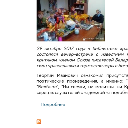
29 октября 2017 года в библиотеке хр
состоялся вечер-встреча с известным
критиком, членом Союза писателей Белару
гимн православию и торжество веры в Бога
Георгий Иванович ознакомил присутст
поэтические произведения, а именно: "
"Вербное", "Ни свечки, ни молитвы, ни 
сердцах слушателей с надеждой на подобны
Подробнее
о Вечер поэзии в храме Бла