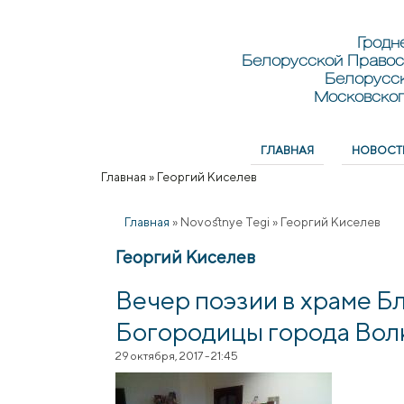
Перейти к основному содержанию
Skip to search
Гродн
Белорусской Правос
Белорусс
Московског
ГЛАВНАЯ
НОВОСТ
Главное меню
Главная
»
Георгий Киселев
Вы здесь
Главная
»
Novostnye Tegi
»
Георгий Киселев
Георгий Киселев
Вечер поэзии в храме 
Богородицы города Вол
29 октября, 2017 - 21:45