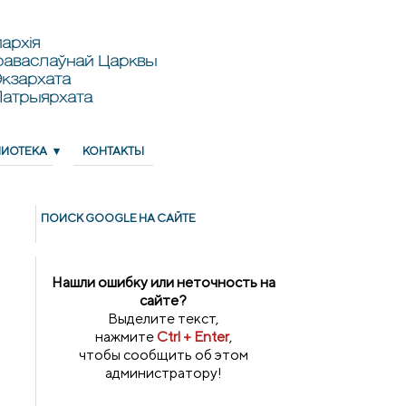
архія
раваслаўнай Царквы
кзархата
Патрыярхата
ЛИОТЕКА
КОНТАКТЫ
ПОИСК GOОGLE НА САЙТЕ
Нашли ошибку или неточность на
сайте?
Выделите текст,
нажмите
Ctrl + Enter
,
чтобы сообщить об этом
администратору!