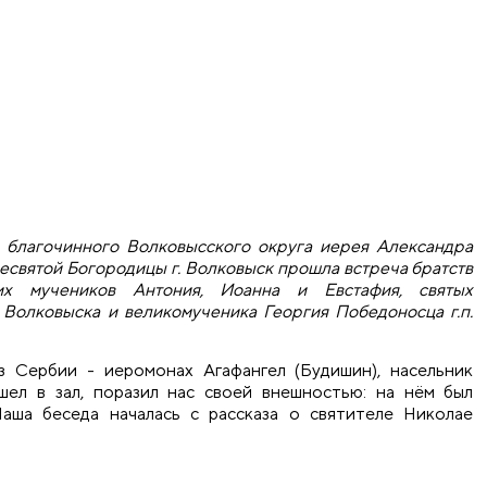
ю благочинного Волковысского округа иерея Александра
есвятой Богородицы г. Волковыск прошла встреча братств
их мучеников Антония, Иоанна и Евстафия, святых
Волковыска и великомученика Георгия Победоносца г.п.
з Сербии - иеромонах Агафангел (Будишин), насельник
шел в зал, поразил нас своей внешностью: на нём был
Наша беседа началась с рассказа о святителе Николае
встреча молодежных братств с иеромонахом Агафангелом (Б