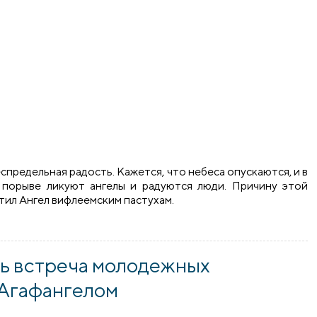
беспредельная радость. Кажется, что небеса опускаются, и в
 порыве ликуют ангелы и радуются люди. Причину этой
стил Ангел вифлеемским пастухам.
ия на приходе Мефодия и Кирилла, учителей Словенских г
сь встреча молодежных
 Агафангелом