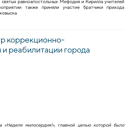
а святых равноапостольных Мефодия и Кирилла учителей
роприятии также приняли участие братчики прихода
ковыска.
первый этап рождественской благотворительной акции по с
тр коррекционно-
 и реабилитации города
а «Неделя милосердия!», главной целью которой было