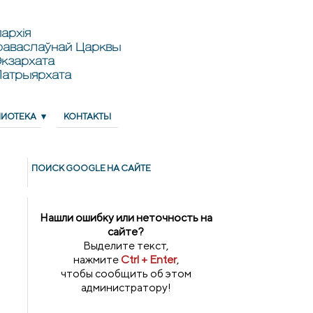
архія
раваслаўнай Царквы
кзархата
Патрыярхата
ЛИОТЕКА
КОНТАКТЫ
ПОИСК GOОGLE НА САЙТЕ
Нашли ошибку или неточность на
сайте?
Выделите текст,
нажмите
Ctrl + Enter
,
чтобы сообщить об этом
администратору!