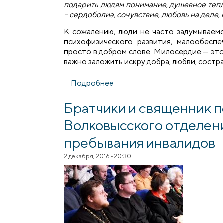
подарить людям понимание, душевное тепло
– сердоболие, сочувствие, любовь на деле,
К сожалению, люди не часто задумываемс
психофизического развития, малообесп
просто в добром слове. Милосердие — эт
важно заложить искру добра, любви, состр
Подробнее
о Братчики посетили центр 
Братчики и священник 
Волковысского отделен
пребывания инвалидов
2 декабря, 2016 - 20:30