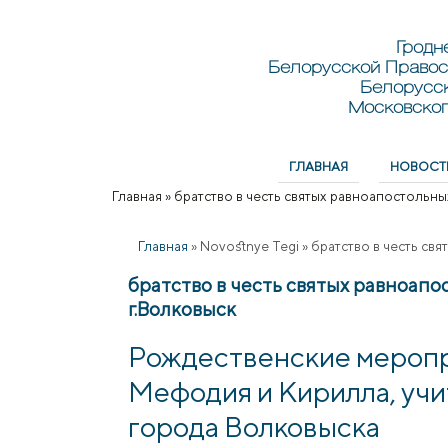
Перейти к основному содержанию
Skip to search
Гродн
Белорусской Правос
Белорусс
Московског
ГЛАВНАЯ
НОВОСТ
Главное меню
Главная
»
братство в честь святых равноапостольн
Вы здесь
Главная
»
Novostnye Tegi
»
братство в честь св
братство в честь святых равноап
г.Волковыск
Рождественские меропр
Мефодия и Кирилла, уч
города Волковыска