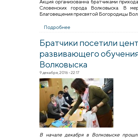
Акция организованна братчиками приход
Словенских города Волковыска. В ме
Благовещения пресвятой Богородицы Вол
Подробнее
о В Волковыске завершился 
Братчики посетили цен
развивающего обучения
Волковыска
9 декабря, 2016 - 22:17
В начале декабря в Волковыске прошл