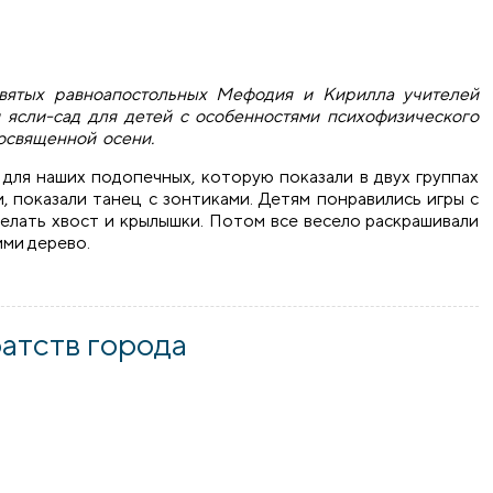
святых равноапостольных Мефодия и Кирилла учителей
 ясли-сад для детей с особенностями психофизического
посвященной осени.
для наших подопечных, которую показали в двух группах
, показали танец с зонтиками. Детям понравились игры с
делать хвост и крылышки. Потом все весело раскрашивали
ими дерево.
и Кирилла города Волковыска посетили ясли-сад для детей
атств города