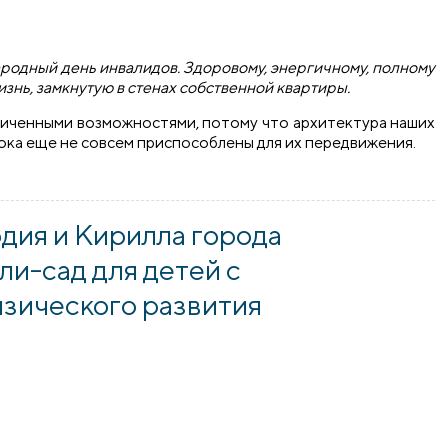
родный день инвалидов. Здоровому, энергичному, полному
знь, замкнутую в стенах собственной квартиры.
аниченными возможностями, потому что архитектура наших
пока еще не совсем приспособлены для их передвижения.
дравили насельников Волковысского отделения дневного пр
дия и Кирилла города
ли-сад для детей с
зического развития