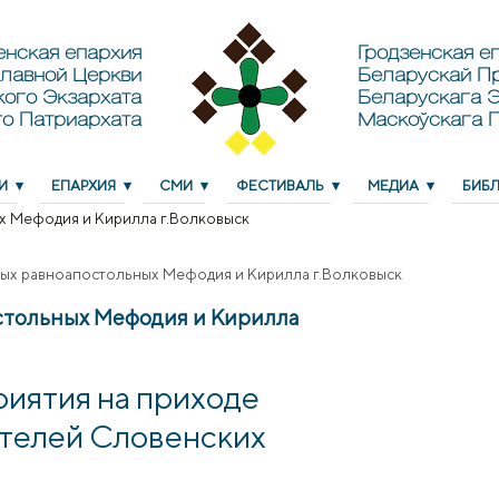
енская епархия
Гродзенская еп
лавной Церкви
Беларускай П
кого Экзархата
Беларускага Э
о Патриархата
Маскоўскага 
И
ЕПАРХИЯ
СМИ
ФЕСТИВАЛЬ
МЕДИА
БИБ
ых Мефодия и Кирилла г.Волковыск
ятых равноапостольных Мефодия и Кирилла г.Волковыск
остольных Мефодия и Кирилла
иятия на приходе
ителей Словенских