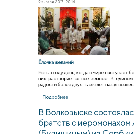
9 января, 2017 - 20:14
Ёлочка желаний
Есть в году день, когда в мире наступает 
них растворяется все земное. В едином
радости более двух тысяч лет назад возве
Подробнее
о Рождественские мероприят
В Волковыске состояла
братств с иеромонахом
(Будишиным) из Сербии