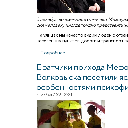
3 декабря во всем мире отмечают Междуна
сил человеку иногда трудно представить жи
На улицах мы нечасто видим людей с огр
населенных пунктов, дороги и транспорт 
Подробнее
о Братчики и священник поз
Братчики прихода Мефо
Волковыска посетили яс
особенностями психофи
4 ноября, 2016 - 21:24