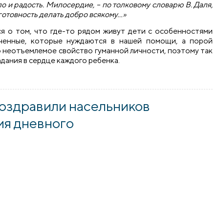
 и радость. Милосердие, – по толковому словарю В. Даля,
 готовность делать добро всякому…»
я о том, что где-то рядом живут дети c особенностями
еченные, которые нуждаются в нашей помощи, а порой
о неотъемлемое свойство гуманной личности, поэтому так
адания в сердце каждого ребенка.
коррекционно-развивающего обучения и реабилитации горо
поздравили насельников
ия дневного