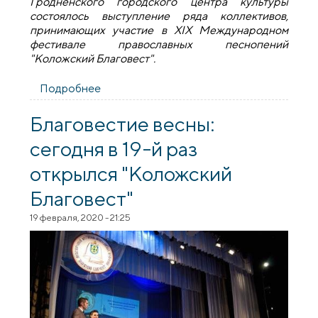
Гродненского городского центра культуры
состоялось выступление ряда коллективов,
принимающих участие в XIX Международном
фестивале православных песнопений
"Коложский Благовест".
Подробнее
о Концерт хоровых коллективов в
Гродненском городском центре
культуры
Благовестие весны:
сегодня в 19-й раз
открылся "Коложский
Благовест"
19 февраля, 2020 - 21:25