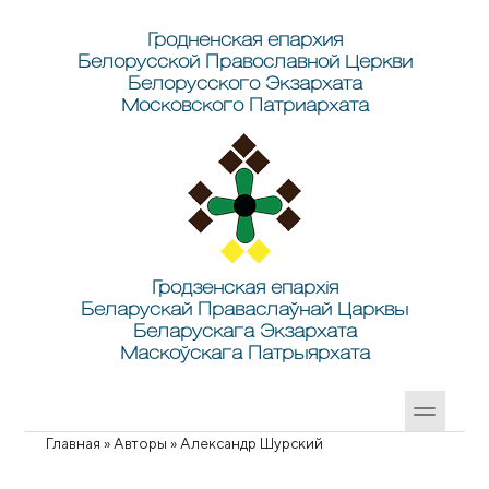
Перейти к основному содержанию
Skip to search
Гродненская епархия
Белорусской Православной Церкви
Белорусского Экзархата
Московского Патриархата
Гродзенская епархія
Беларускай Праваслаўнай Царквы
Беларускага Экзархата
Маскоўскага Патрыярхата
Главная
»
Авторы
»
Александр Шурский
Вы здесь