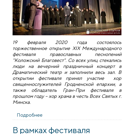
19 февраля 2020 года состоялось
торжественное открытие XIX Международного
фестиваля православных песнопений
"Коложский Благовест". Со всех улиц стекались
люди на вечерний праздничный концерт в
Драматический театр и заполнили весь зал. В
открытии фестиваля принял участие хор
священнослужителей Гродненской епархии, а
также обладатель Гран-При фестиваля в
прошлом году – хор храма в честь Всех Святых г.
Минска.
Подробнее
о Благовестие весны: сегодня в 19-й раз
открылся "Коложский Благовест"
В рамках фестиваля