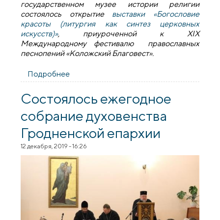
государственном музее истории религии
состоялось открытие
выставки «Богословие
красоты
(литургия как синтез церковных
искусств)»
, приуроченной к XIX
Международному фестивалю православных
песнопений «Коложский Благовест».
Подробнее
о В рамках фестиваля «Коложский
Благовест» состоялось открытие
выставки «Богословие красоты»
Состоялось ежегодное
собрание духовенства
Гродненской епархии
12 декабря, 2019 - 16:26