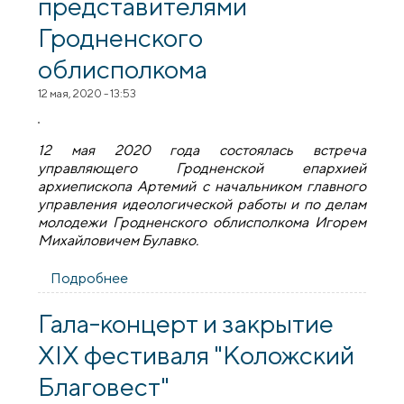
представителями
Гродненского
облисполкома
12 мая, 2020 - 13:53
12 мая 2020 года состоялась встреча
управляющего Гродненской епархией
архиепископа Артемий с начальником главного
управления идеологической работы и по делам
молодежи Гродненского облисполкома Игорем
Михайловичем Булавко.
Подробнее
о Состоялась встреча архиепископа
Артемия с представителями
Гродненского облисполкома
Гала-концерт и закрытие
XIX фестиваля "Коложский
Благовест"