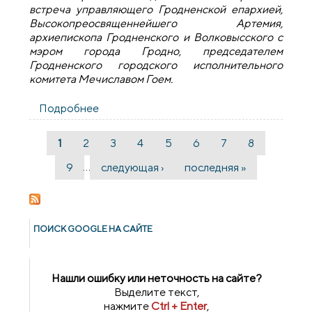
встреча управляющего Гродненской епархией,
Высокопреосвященнейшего Артемия,
архиепископа Гродненского и Волковысского с
мэром города Гродно, председателем
Гродненского городского исполнительного
комитета Мечиславом Гоем.
Подробнее
о Состоялась рабочая встреча
архиепископа Артемия с мэром города
Гродно
1
2
3
4
5
6
7
8
Страницы
…
9
следующая ›
последняя »
ПОИСК GOОGLE НА САЙТЕ
Нашли ошибку или неточность на сайте?
Выделите текст,
нажмите
Ctrl + Enter
,