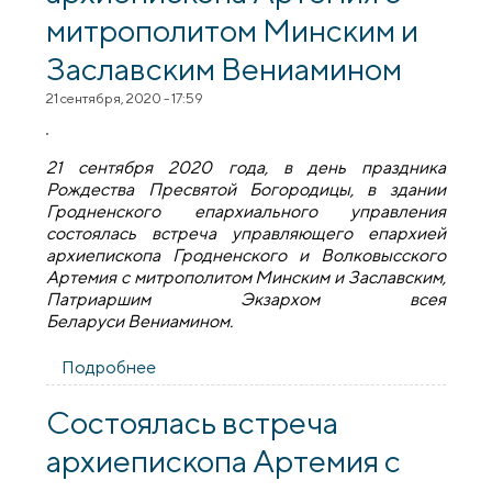
митрополитом Минским и
Заславским Вениамином
21 сентября, 2020 - 17:59
21 сентября 2020 года, в день праздника
Рождества Пресвятой Богородицы, в здании
Гродненского епархиального управления
состоялась встреча управляющего епархией
архиепископа Гродненского и Волковысского
Артемия с митрополитом Минским и Заславским,
Патриаршим Экзархом всея
Беларуси Вениамином.
Подробнее
о Состоялась встреча архиепископа
Артемия с митрополитом Минским и
Заславским Вениамином
Состоялась встреча
архиепископа Артемия с