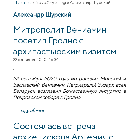
Главная
»
Novostnye Tegi
»
Александр Шурский
Александр Шурский
Митрополит Вениамин
посетил Гродно с
архипастырским визитом
22 сентября, 2020 - 16:34
22 сентября 2020 года митрополит Минский и
Заславский Вениамин, Патриарший Экзарх всея
Беларуси возглавил Божественную литургию в
Покровском соборе г. Гродно.
Подробнее
о Митрополит Вениамин посетил
Гродно с архипастырским визитом
Состоялась встреча
архиепископа Артемия с