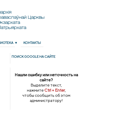
архія
раваслаўнай Царквы
кзархата
Патрыярхата
ЛИОТЕКА
КОНТАКТЫ
ПОИСК GOОGLE НА САЙТЕ
Нашли ошибку или неточность на
сайте?
Выделите текст,
нажмите
Ctrl + Enter
,
чтобы сообщить об этом
администратору!