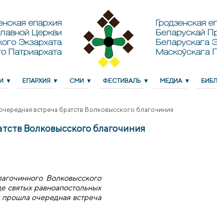
енская епархия
Гродзенская еп
лавной Церкви
Беларускай П
кого Экзархата
Беларускага Э
о Патриархата
Маскоўскага 
И
ЕПАРХИЯ
СМИ
ФЕСТИВАЛЬ
МЕДИА
БИБ
очередная встреча братств Волковысского благочиния
атств Волковысского благочиния
лагочинного Волковысского
де святых равноапостольных
 прошла очередная встреча