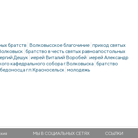
ных братств
Волковысское благочиние
приход святых
Волковыск
братство в честь святых равноапостольных
ергий Дешук
иерей Виталий Воробей
иерей Александр
ого кафедрального собора г.Волковыска
братство
обедоносца г.п.Красносельск
молодежь
рхия
МЫ В СОЦИАЛЬНЫХ СЕТЯХ
ССЫЛКИ