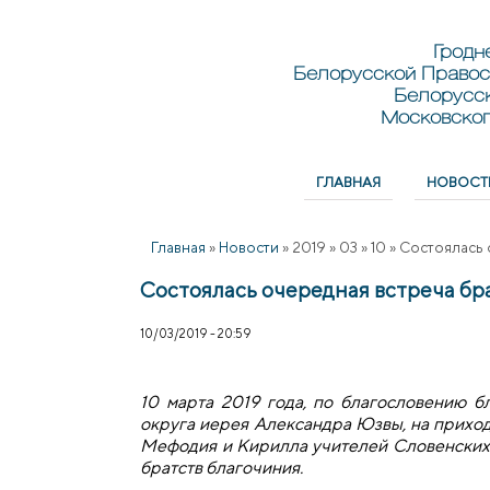
Перейти к основному содержанию
Skip to search
Гродн
Белорусской Правос
Белорусс
Московског
ГЛАВНАЯ
НОВОСТ
Главное меню
Главная
»
Новости
»
2019
»
03
»
10
»
Состоялась 
Состоялась очередная встреча бр
10/03/2019 - 20:59
10 марта 2019 года, по благословению б
округа иерея Александра Юзвы, на прихо
Мефодия и Кирилла учителей Словенских
братств благочиния.