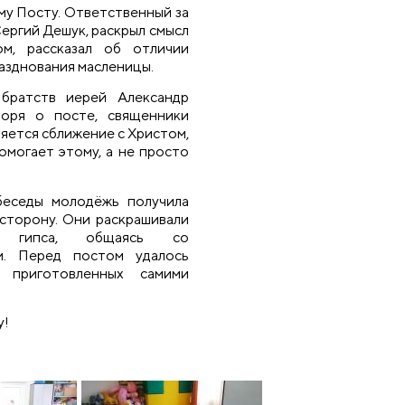
му Посту. Ответственный за
ергий Дешук, раскрыл смысл
м, рассказал об отличии
азднования масленицы.
братств иерей Александр
оря о посте, священники
ляется сближение с Христом,
омогает этому, а не просто
беседы молодёжь получила
сторону. Они раскрашивали
з гипса, общаясь со
м. Перед постом удалось
 приготовленных самими
у!