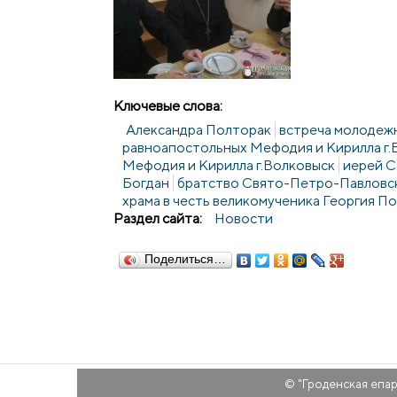
Ключевые слова:
Александра Полторак
встреча молодеж
равноапостольных Мефодия и Кирилла г.
Мефодия и Кирилла г.Волковыск
иерей С
Богдан
братство Свято-Петро-Павловск
храма в честь великомученика Георгия П
Раздел сайта:
Новости
Поделиться…
© "
Гроденская епа