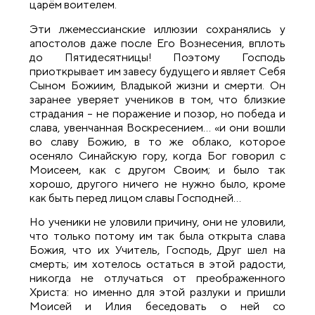
царём воителем.
Эти лжемессианские иллюзии сохранялись у
апостолов даже после Его Вознесения, вплоть
до Пятидесятницы! Поэтому Господь
приоткрывает им завесу будущего и являет Себя
Сыном Божиим, Владыкой жизни и смерти. Он
заранее уверяет учеников в том, что близкие
страдания – не поражение и позор, но победа и
слава, увенчанная Воскресением… «и они вошли
во славу Божию, в то же облако, которое
осеняло Синайскую гору, когда Бог говорил с
Моисеем, как с другом Своим; и было так
хорошо, другого ничего не нужно было, кроме
как быть перед лицом славы Господней…
Но ученики не уловили причину, они не уловили,
что только потому им так была открыта слава
Божия, что их Учитель, Господь, Друг шел на
смерть; им хотелось остаться в этой радости,
никогда не отлучаться от преображенного
Христа: но именно для этой разлуки и пришли
Моисей и Илия беседовать о ней со