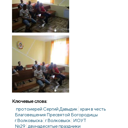
Ключевые слова:
протоиерей Сергий Давыдик
храм в честь
Благовещения Пресвятой Богородицы
г.Волковыска
г.Волковыск
ИОУТ
№29
двунадесятые праздники