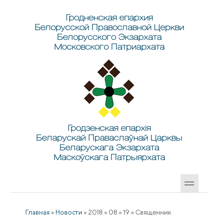
Перейти к основному содержанию
Skip to search
Гродненская епархия
Белорусской Православной Церкви
Белорусского Экзархата
Московского Патриархата
Гродзенская епархія
Беларускай Праваслаўнай Царквы
Беларускага Экзархата
Маскоўскага Патрыярхата
Главная
»
Новости
»
2018
»
08
»
19
»
Священник