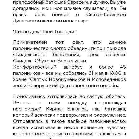
преподобный батюшка Серафим, я думаю, Вы уже
догадались, мои молчаливые слушатели, да, Вы
правы, речь пойдёт о Свято-Троицком
Дивеевском женском монастыре.
"Дивны дела Твои, Господи!"
Примечателен тот факт, что данное
паломничество смогло объединить три прихода
Скидельского благочиния, трёх соседей:
Скидель-Обухово-Вертелишки.
Комфортабельный автобус и более 45
паломников,- все мы собрались 31 мая в 18.00 в
храме "Святых Новомучеников и Исповедников
земли Белорусской" для совместного молебна.
Помолившись, отправились во святую обитель.
Вместе с нами поездку сопровождал
протоиерей Кирилл Близнюк, наш батюшка,
который всячески поддерживал и окормлял нас.
Отправляясь в такое далёкое паломничество,
всегда испытываешь некое волнение, чувство,
которое можно описать словами: - а как там, в