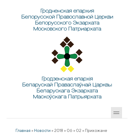
Перейти к основному содержанию
Skip to search
Гродненская епархия
Белорусской Православной Церкви
Белорусского Экзархата
Московского Патриархата
Гродзенская епархія
Беларускай Праваслаўнай Царквы
Беларускага Экзархата
Маскоўскага Патрыярхата
Главная
»
Новости
»
2018
»
06
»
02
»
Прихожане