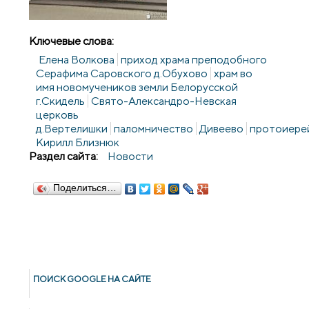
Ключевые слова:
Елена Волкова
приход храма преподобного
Серафима Саровского д.Обухово
храм во
имя новомучеников земли Белорусской
г.Скидель
Свято-Александро-Невская
церковь
д.Вертелишки
паломничество
Дивеево
протоиере
Кирилл Близнюк
Раздел сайта:
Новости
Поделиться…
ПОИСК GOОGLE НА САЙТЕ