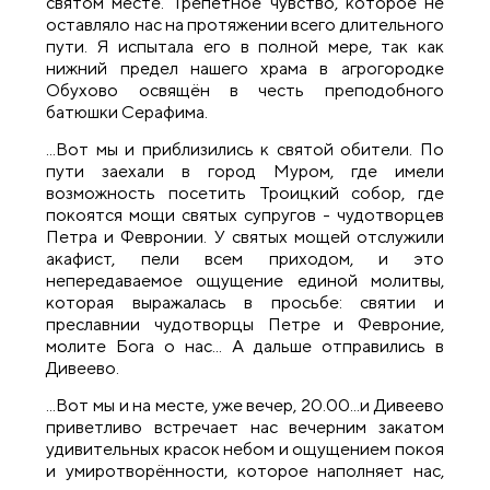
святом месте. Трепетное чувство, которое не
оставляло нас на протяжении всего длительного
пути. Я испытала его в полной мере, так как
нижний предел нашего храма в агрогородке
Обухово освящён в честь преподобного
батюшки Серафима.
...Вот мы и приблизились к святой обители. По
пути заехали в город Муром, где имели
возможность посетить Троицкий собор, где
покоятся мощи святых супругов - чудотворцев
Петра и Февронии. У святых мощей отслужили
акафист, пели всем приходом, и это
непередаваемое ощущение единой молитвы,
которая выражалась в просьбе: святии и
преславнии чудотворцы Петре и Февроние,
молите Бога о нас... А дальше отправились в
Дивеево.
...Вот мы и на месте, уже вечер, 20.00...и Дивеево
приветливо встречает нас вечерним закатом
удивительных красок небом и ощущением покоя
и умиротворённости, которое наполняет нас,