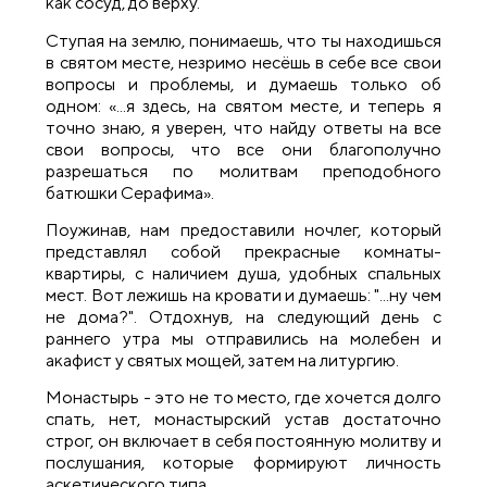
как сосуд, до верху.
Ступая на землю, понимаешь, что ты находишься
в святом месте, незримо несёшь в себе все свои
вопросы и проблемы, и думаешь только об
одном: «...я здесь, на святом месте, и теперь я
точно знаю, я уверен, что найду ответы на все
свои вопросы, что все они благополучно
разрешаться по молитвам преподобного
батюшки Серафима».
Поужинав, нам предоставили ночлег, который
представлял собой прекрасные комнаты-
квартиры, с наличием душа, удобных спальных
мест. Вот лежишь на кровати и думаешь: "...ну чем
не дома?". Отдохнув, на следующий день с
раннего утра мы отправились на молебен и
акафист у святых мощей, затем на литургию.
Монастырь - это не то место, где хочется долго
спать, нет, монастырский устав достаточно
строг, он включает в себя постоянную молитву и
послушания, которые формируют личность
аскетического типа.