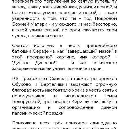
трёхкратного погружения во святую купель; ту
жажду, жажду воды живой; жажду жизни вечной, и
бесконечное умиротворение и покой, а также
уверенность в том, что ты - под Покровом
Божией Матери - и у каждого из нас, бесспорно,
в этой удивительной истории случаются свои
чудеса, великие и малые.
Святой источник в честь преподобного
батюшки Серафима, как "завершающий мазок" в
этой прекрасной картине, имя которой -
"Дивное Дивеево!", - и как логическое
завершение нашей удивительной истории.
P.S. Прихожане г. Скиделя, а также агрогородков
Обухово и Вертелишки выражают огромную
благодарность настоятелю храма в честь святых
новомучеников и исповедников земли
Белорусской, протоиерею Кириллу Близнюку за
организацию и сопровождение данной
паломнической поездки.
Прихожане всех трёх приходов единодушно
желают отцу-настоятелю крепости телесной,