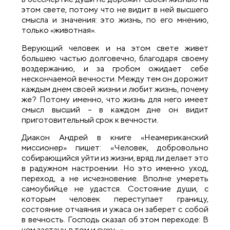
этом свете, потому что не видит в ней высшего
смысла и значения: это жизнь, по его мнению,
только «животная».
Верующий человек и на этом свете живет
большею частью долговечно, благодаря своему
воздержанию, и за гробом ожидает себе
нескончаемой вечности. Между тем он дорожит
каждым днем своей жизни и любит жизнь, почему
же? Потому именно, что жизнь для него имеет
смысл высший – в каждом дне он видит
приготовительный срок к вечности.
Диакон Андрей в книге «Неамериканский
миссионер» пишет: «Человек, добровольно
собирающийся уйти из жизни, вряд ли делает это
в радужном настроении. Но это именно уход,
переход, а не исчезновение. Вполне умереть
самоубийце не удастся. Состояние души, с
которым человек переступает границу,
состояние отчаяния и ужаса он заберет с собой
в вечность. Господь сказал об этом переходе: В
чем застану, в том и сужу…».