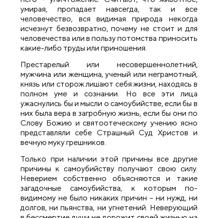
умирая, пропадает навсегда, так и все
человечество, вся видимая природа некогда
исчезнут безвозвратно, почему не стоит и для
человечества или в пользу потомства приносить
какие-либо труды или приношения.
Престарелый или несовершеннолетний,
мужчина или женщина, ученый или неграмотный,
князь или сторож лишают себя жизни, находясь в
полном уме и сознании. Но все эти лица
ужаснулись бы и мысли о самоубийстве, если бы в
них была вера в загробную жизнь, если бы они по
Слову Божию и святоотеческому учению ясно
представляли себе Страшный Суд Христов и
вечную муку грешников.
Только при наличии этой причины все другие
причины к самоубийству получают свою силу.
Неверием собственно объясняются и такие
загадочные самоубийства, к которым по-
видимому не было никаких причин – ни нужд, ни
долгов, ни пьянства, ни угнетений. Неверующий
в бессмертие души не дорожит своей жизнью на