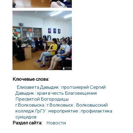
Ключевые слова:
Елизавета Давыдик
протоиерей Сергий
Давыдик
храм в честь Благовещения
Пресвятой Богородицы
г.Волковыска
г.Волковыск
Волковысский
колледж ГрГУ
мероприятие
профилактика
суицидов
Раздел сайта:
Новости