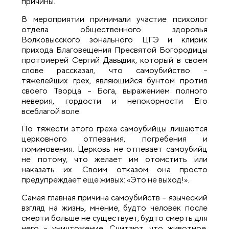
причины.
В мероприятии принимали участие психолог
отдела общественного здоровья
Волковысского зонального ЦГЭ и клирик
прихода Благовещения Пресвятой Богородицы
протоиерей Сергий Давыдик, который в своем
слове рассказал, что самоубийство –
тяжелейших грех, являющийся бунтом против
своего Творца – Бога, выражением полного
неверия, гордости и непокорности Его
всеблагой воле.
По тяжести этого греха самоубийцы лишаются
церковного отпевания, погребения и
поминовения. Церковь не отпевает самоубийц
не потому, что желает им отомстить или
наказать их. Своим отказом она просто
предупреждает еще живых: «Это не выход!».
Самая главная причина самоубийств – языческий
взгляд на жизнь, мнение, будто человек после
смерти больше не существует, будто смерть для
него – уничтожение. Считают, что животное,