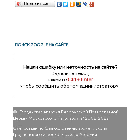
Поделиться…
ПОИСК GOОGLE НА САЙТЕ
Нашли ошибку или неточность на сайте?
Выделите текст,
нажмите
Ctrl + Enter
,
чтобы сообщить об этом администратору!
© "
Гроденская епархия Белорусской Православной
Церкви Московского Патриархата
" 2002-2022
Сайт создан по благословению архиепископа
Гродненского и Волковысского Артемия.