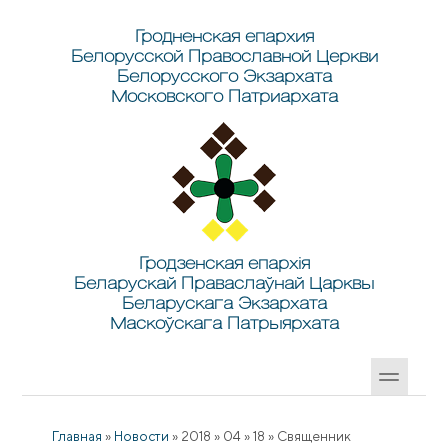
Перейти к основному содержанию
Skip to search
Гродненская епархия
Белорусской Православной Церкви
Белорусского Экзархата
Московского Патриархата
Гродзенская епархія
Беларускай Праваслаўнай Царквы
Беларускага Экзархата
Маскоўскага Патрыярхата
Главная
»
Новости
»
2018
»
04
»
18
»
Священник