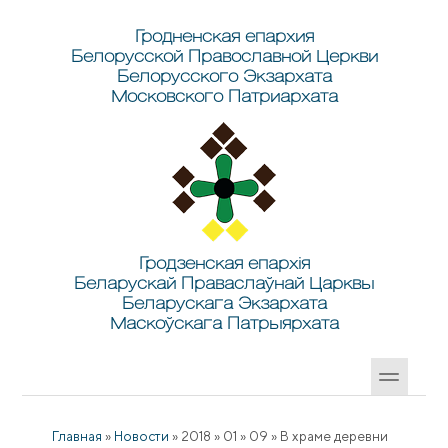
Перейти к основному содержанию
Skip to search
Гродненская епархия
Белорусской Православной Церкви
Белорусского Экзархата
Московского Патриархата
Гродзенская епархія
Беларускай Праваслаўнай Царквы
Беларускага Экзархата
Маскоўскага Патрыярхата
Главная
»
Новости
»
2018
»
01
»
09
»
В храме деревни