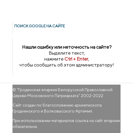
ПОИСК GOОGLE НА САЙТЕ
Нашли ошибку или неточность на сайте?
Выделите текст,
нажмите
Ctrl + Enter
,
чтобы сообщить об этом администратору!
© "
Гроденская епархия Белорусской Православной
Церкви Московского Патриархата
" 2002-2022
Сайт создан по благословению архиепископа
Гродненского и Волковысского Артемия.
При использовании материалов ссылка на сайт епархии
обязательна.