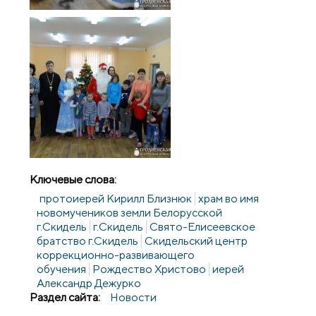
Ключевые слова:
протоиерей Кирилл Близнюк
храм во имя
новомучеников земли Белорусской
г.Скидель
г.Скидель
Свято-Елисеевское
братство г.Скидель
Скидельский центр
коррекционно-развивающего
обучения
Рождество Христово
иерей
Александр Дежурко
Раздел сайта:
Новости