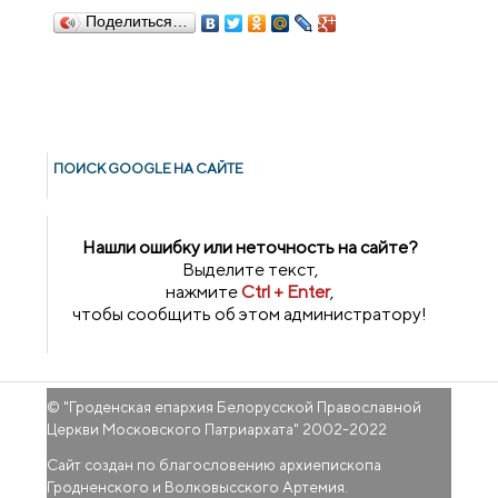
Поделиться…
ПОИСК GOОGLE НА САЙТЕ
Нашли ошибку или неточность на сайте?
Выделите текст,
нажмите
Ctrl + Enter
,
чтобы сообщить об этом администратору!
© "
Гроденская епархия Белорусской Православной
Церкви Московского Патриархата
" 2002-2022
Сайт создан по благословению архиепископа
Гродненского и Волковысского Артемия.