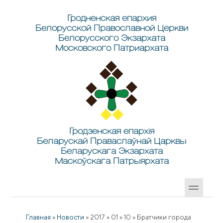
Перейти к основному содержанию
Skip to search
Гродненская епархия
Белорусской Православной Церкви
Белорусского Экзархата
Московского Патриархата
Гродзенская епархія
Беларускай Праваслаўнай Царквы
Беларускага Экзархата
Маскоўскага Патрыярхата
Главная
»
Новости
»
2017
»
01
»
10
»
Братчики города