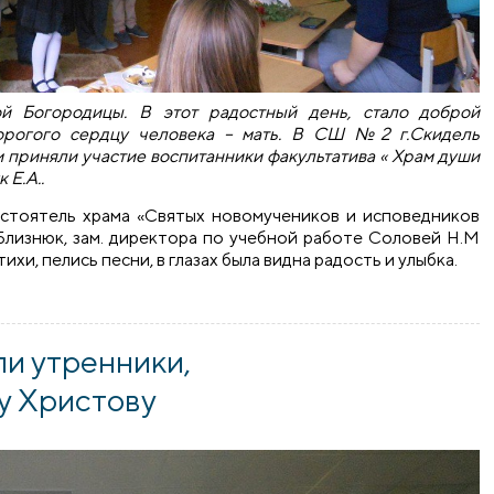
ой Богородицы. В этот радостный день, стало доброй
дорогого сердцу человека – мать. В СШ №2 г.Скидель
м приняли участие воспитанники факультатива « Храм души
 Е.А..
астоятель храма «Святых новомучеников и исповедников
лизнюк, зам. директора по учебной работе Соловей Н.М
ихи, пелись песни, в глазах была видна радость и улыбка.
Ш №2 города Скиделя
и утренники,
у Христову