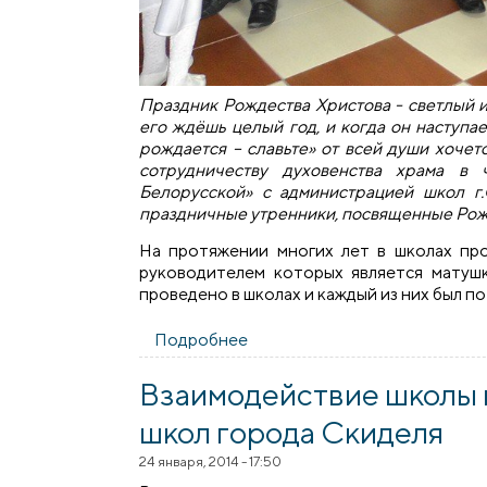
Праздник Рождества Христова - светлый 
его ждёшь целый год, и когда он наступает
рождается – славьте» от всей души хочет
сотрудничеству духовенства храма в 
Белорусской» с администрацией школ г
праздничные утренники, посвященные Рож
На протяжении многих лет в школах про
руководителем которых является матуш
проведено в школах и каждый из них был п
Подробнее
о В школах Скиделя прошли 
Взаимодействие школы 
школ города Скиделя
24 января, 2014 - 17:50