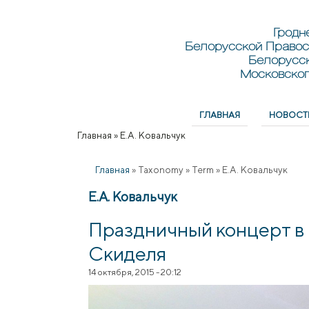
Перейти к основному содержанию
Skip to search
Гродн
Белорусской Правос
Белорусс
Московског
ГЛАВНАЯ
НОВОСТ
Главное меню
Главная
»
Е.А. Ковальчук
Вы здесь
Главная
»
Taxonomy
»
Term
»
Е.А. Ковальчук
Е.А. Ковальчук
Праздничный концерт 
Скиделя
14 октября, 2015 - 20:12