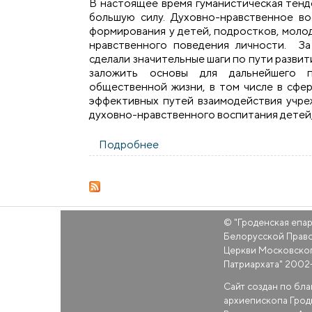
В настоящее время гуманистическая тенд
большую силу. Духовно-нравственное во
формирования у детей, подростков, моло
нравственного поведения личности. З
сделали значительные шаги по пути разви
заложить основы для дальнейшего п
общественной жизни, в том числе в сфе
эффективных путей взаимодействия учре
духовно-нравственного воспитания детей,
Подробнее
о Взаимодействие школы и це
© "
Гроденская епа
Белорусской Прав
Церкви Московско
Патриархата
" 2002
Сайт создан по бл
архиепископа Грод