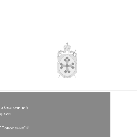
 и благочиний
архии
(внешняя ссылка)
"Поколение"