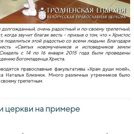
и долгожданный, очень радостный и по-своему трепетный,
, когда звучит благая весть - призыв о том, что « Христос
ся поделиться этой радостью со всеми людьми. Благодаря
честь «Святых новомучеников и исповедников земли
.Скидель с 14 по 16 января 2015 года были проведены
дению Богомладенца Христа.
водятся православные факультативы «Храм души моей»,
ка Наталья Близнюк. Много различных утренников было
о своему трепетным.
утренники, посвященные Рождеству Христову
и церкви на примере