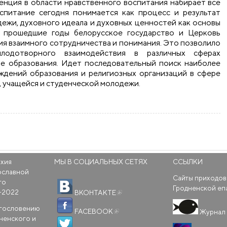
енция в области нравственного воспитания набирает все
спитание сегодня понимается как процесс и результат
дежи, духовного идеала и духовных ценностей как основы
а прошедшие годы белорусское государство и Церковь
тия взаимного сотрудничества и понимания. Это позволило
лодотворного взаимодействия в различных сферах
ре образования. Идет последовательный поиск наиболее
ждений образования и религиозных организаций в сфере
 учащейся и студенческой молодежи.
ркви на примере школ города Скиделя
рхия
МЫ В СОЦИАЛЬНЫХ СЕТЯХ
ССЫЛКИ
ославной
Сайты приходов
го
(внешняя ссылка)
Гродненской еп
-2022
ВКОНТАКТЕ
(внешняя ссылка)
агословению
FACEBOOK
Журнал 
ненского и
(внешняя ссылка)