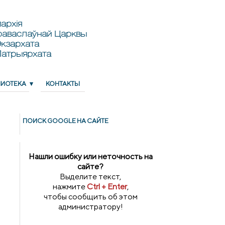
архія
раваслаўнай Царквы
кзархата
Патрыярхата
ЛИОТЕКА
КОНТАКТЫ
ПОИСК GOОGLE НА САЙТЕ
Нашли ошибку или неточность на
сайте?
Выделите текст,
нажмите
Ctrl + Enter
,
чтобы сообщить об этом
администратору!