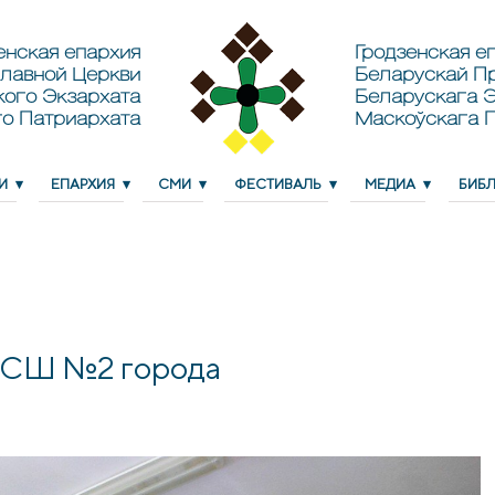
енская епархия
Гродзенская еп
лавной Церкви
Беларускай П
кого Экзархата
Беларускага Э
о Патриархата
Маскоўскага 
И
ЕПАРХИЯ
СМИ
ФЕСТИВАЛЬ
МЕДИА
БИБ
в СШ №2 города