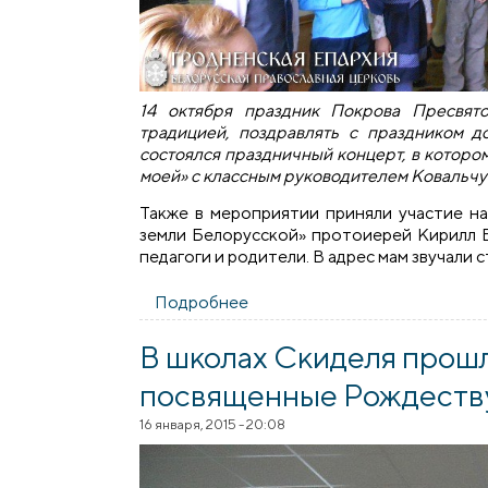
14 октября праздник Покрова Пресвят
традицией, поздравлять с праздником 
состоялся праздничный концерт, в которо
моей» с классным руководителем Ковальчук
Также в мероприятии приняли участие н
земли Белорусской» протоиерей Кирилл Б
педагоги и родители. В адрес мам звучали ст
Подробнее
о Праздничный концерт в С
В школах Скиделя прошл
посвященные Рождеств
16 января, 2015 - 20:08