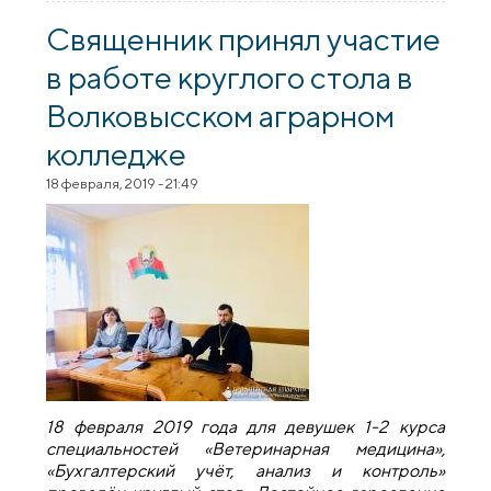
жизни с учащимися Волковыского
аграрного колледжа
Священник принял участие
в работе круглого стола в
Волковысском аграрном
колледже
18 февраля, 2019 - 21:49
18 февраля 2019 года для девушек 1-2 курса
специальностей «Ветеринарная медицина»,
«Бухгалтерский учёт, анализ и контроль»