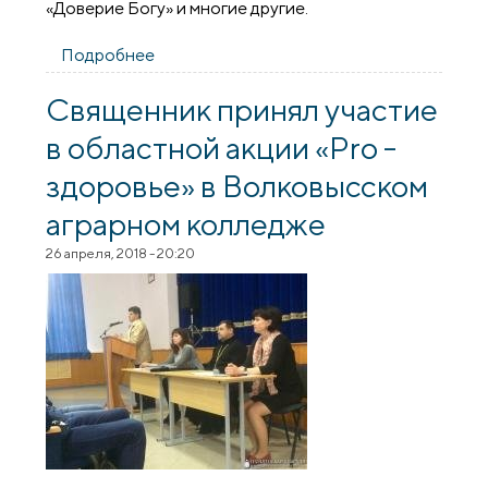
«Доверие Богу» и многие другие.
Подробнее
о Священник принял участе в
мероприятии «Дороже жизни - только
жизнь!» в Волковысском агроколледже
Священник принял участие
в областной акции «Pro -
здоровье» в Волковысском
аграрном колледже
26 апреля, 2018 - 20:20