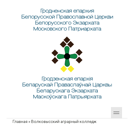
Перейти к основному содержанию
Skip to search
Гродненская епархия
Белорусской Православной Церкви
Белорусского Экзархата
Московского Патриархата
Гродзенская епархія
Беларускай Праваслаўнай Царквы
Беларускага Экзархата
Маскоўскага Патрыярхата
Главная
»
Волковысский аграрный колледж
Вы здесь