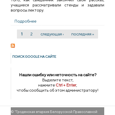
учащиеся рассматривали стенды и задавали
вопросы лектору.
Подробнее
о В Волковысском аграрном колледже
проходит выставка-лекция,
посвященная профилактике абортов
1
2
следующая ›
последняя »
Страницы
ПОИСК GOОGLE НА САЙТЕ
Нашли ошибку или неточность на сайте?
Выделите текст,
нажмите
Ctrl + Enter
,
чтобы сообщить об этом администратору!
© "
Гроденская епархия Белорусской Православной