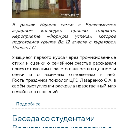
В рамках Недели семьи в Волковысском
аграрном колледже прошло открытое
мероприятие «Формула успеха», которое
подготовила группа Вд-12 вместе с куратором
Лоечко Г.С.
Учащиеся первого курса через проникновенные
стихи и сценки о семейном счастье рассказали
присутствующим в зале о важности и ценности
семьи и о взаимных отношениях в ней.
Гость праздника психолог ЦГЭ Лазаренко С.А. в
своём выступлении раскрыла нравственный мир
семейных отношений.
Подробнее
о В рамках Недели семьи в
Волковысском аграрном колледже
прошло открытое мероприятие
Беседа со студентами
«Формула успеха»
Волковысского колледжа о