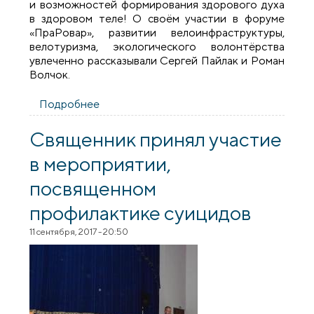
и возможностей формирования здорового духа
в здоровом теле! О своём участии в форуме
«ПраРовар», развитии велоинфраструктуры,
велотуризма, экологического волонтёрства
увлеченно рассказывали Сергей Пайлак и Роман
Волчок.
Подробнее
о Священник принял участие в
мероприятии в Волковыском аграрном
колледже
Священник принял участие
в мероприятии,
посвященном
профилактике суицидов
11 сентября, 2017 - 20:50