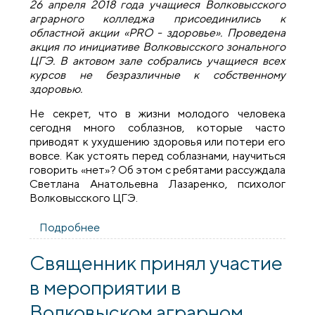
26 апреля 2018 года учащиеся Волковысского
аграрного колледжа присоединились к
областной акции «РRО - здоровье». Проведена
акция по инициативе Волковысского зонального
ЦГЭ. В актовом зале собрались учащиеся всех
курсов не безразличные к собственному
здоровью.
Не секрет, что в жизни молодого человека
сегодня много соблазнов, которые часто
приводят к ухудшению здоровья или потери его
вовсе. Как устоять перед соблазнами, научиться
говорить «нет»? Об этом с ребятами рассуждала
Светлана Анатольевна Лазаренко, психолог
Волковысского ЦГЭ.
Подробнее
о Священник принял участие в
областной акции «Pro - здоровье» в
Волковысском аграрном колледже
Священник принял участие
в мероприятии в
Волковыском аграрном