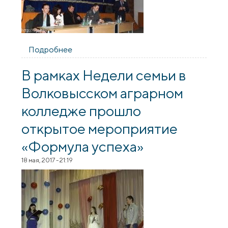
Подробнее
о Священник принял участие в
мероприятии, посвященном
профилактике суицидов
В рамках Недели семьи в
Волковысском аграрном
колледже прошло
открытое мероприятие
«Формула успеха»
18 мая, 2017 - 21:19