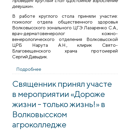
проведён круглый стол «Достойное взросление
девушки».
В работе круглого стола приняли участие:
психолог отдела общественного здоровья
Волковысского зонального ЦГЭ Лазаренко С.А.,
врач-дерматовенеролог кожно-
венерологического отделения Волковысской
ЦРБ Нарута А.Н., клирик Свято-
Благовещенского храма протоиерей
Сергий Давыдик.
Подробнее
о Священник принял участие в работе
круглого стола в Волковысском
аграрном колледже
Священник принял участе
в мероприятии «Дороже
жизни - только жизнь!» в
Волковысском
агроколледже