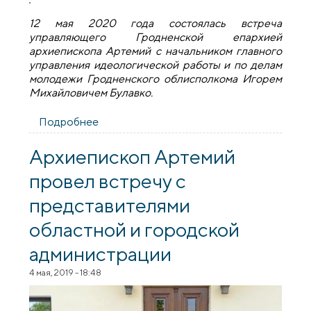
12 мая 2020 года состоялась встреча
управляющего Гродненской епархией
архиепископа Артемий с начальником главного
управления идеологической работы и по делам
молодежи Гродненского облисполкома Игорем
Михайловичем Булавко.
Подробнее
о Состоялась встреча архиепископа
Артемия с представителями
Гродненского облисполкома
Архиепископ Артемий
провел встречу с
представителями
областной и городской
администрации
4 мая, 2019 - 18:48