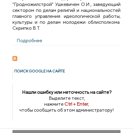
"Гродножилстрой" Ушкевичем О.И., заведующий
сектором по делам религий и национальностей
главного управления идеологической работы,
культуры и по делам молодежи облисполкома
Скрипко В.Т.
Подробнее
о Архиепископ Артемий провел встречу
с представителями областной и
городской администрации
ПОИСК GOОGLE НА САЙТЕ
Нашли ошибку или неточность на сайте?
Выделите текст,
нажмите
Ctrl + Enter
,
чтобы сообщить об этом администратору!