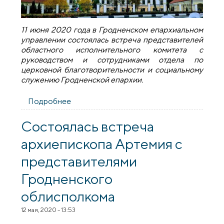
11 июня 2020 года в Гродненском епархиальном
управлении состоялась встреча представителей
областного исполнительного комитета с
руководством и сотрудниками отдела по
церковной благотворительности и социальному
служению Гродненской епархии.
Подробнее
о Состоялась встреча представителей
облисполкома с сотрудниками
социального отдела епархии
Состоялась встреча
архиепископа Артемия с
представителями
Гродненского
облисполкома
12 мая, 2020 - 13:53