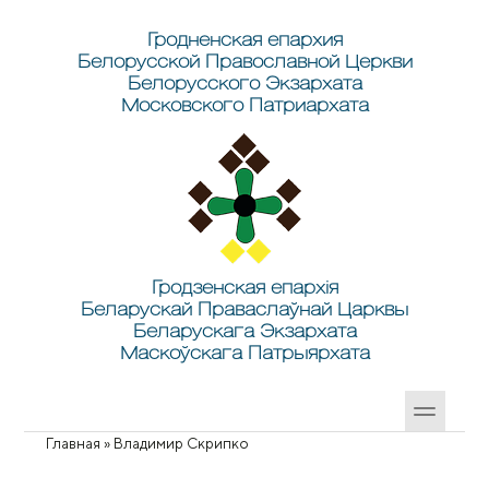
Перейти к основному содержанию
Skip to search
Гродненская епархия
Белорусской Православной Церкви
Белорусского Экзархата
Московского Патриархата
Гродзенская епархія
Беларускай Праваслаўнай Царквы
Беларускага Экзархата
Маскоўскага Патрыярхата
Главная
»
Владимир Скрипко
Вы здесь