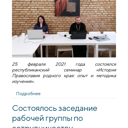
25 февраля 2021 года состоялся
республиканский семинар «История
Православия родного края: опыт и методика
изучения».
Подробнее
о Республиканский семинар «История
Православия родного края: опыт и
методика изучения»
Состоялось заседание
рабочей группы по
сотрудничеству