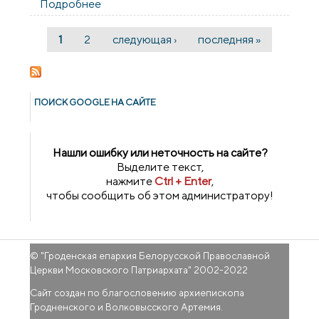
Подробнее
о Представитель Гродненской епархии
принял участие в конференции
«Духовное возрождение общества и
1
2
следующая ›
последняя »
Страницы
православная книга» в городе Минске
ПОИСК GOОGLE НА САЙТЕ
Нашли ошибку или неточность на сайте?
Выделите текст,
нажмите
Ctrl + Enter
,
чтобы сообщить об этом администратору!
© "
Гроденская епархия Белорусской Православной
Церкви Московского Патриархата
" 2002-2022
Сайт создан по благословению архиепископа
Гродненского и Волковысского Артемия.