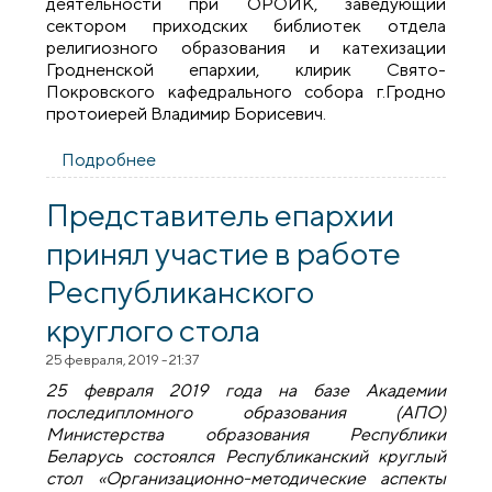
деятельности при ОРОИК, заведующий
сектором приходских библиотек отдела
религиозного образования и катехизации
Гродненской епархии, клирик Свято-
Покровского кафедрального собора г.Гродно
протоиерей Владимир Борисевич.
Подробнее
о Представитель Гродненской епархии
принял участие в республиканском
семинаре «История Православия
Представитель епархии
родного края: опыт и методика
принял участие в работе
изучения»
Республиканского
круглого стола
25 февраля, 2019 - 21:37
25 февраля 2019 года на базе Академии
последипломного образования (АПО)
Министерства образования Республики
Беларусь состоялся Республиканский круглый
стол «Организационно-методические аспекты