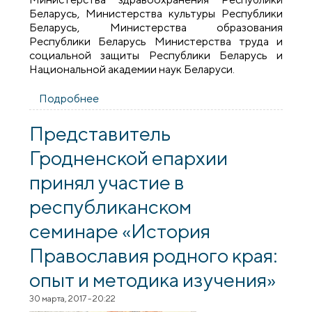
Беларусь, Министерства культуры Республики
Беларусь, Министерства образования
Республики Беларусь Министерства труда и
социальной защиты Республики Беларусь и
Национальной академии наук Беларуси.
Подробнее
о Представители Гродненской епархии
приняли участие в работе III
Белорусских Рождественских чтений в
Представитель
городе Минске
Гродненской епархии
принял участие в
республиканском
семинаре «История
Православия родного края:
опыт и методика изучения»
30 марта, 2017 - 20:22