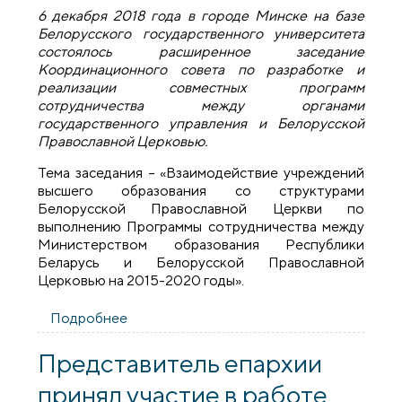
6 декабря 2018 года в городе Минске на базе
Белорусского государственного университета
состоялось расширенное заседание
Координационного совета по разработке и
реализации совместных программ
сотрудничества между органами
государственного управления и Белорусской
Православной Церковью.
Тема заседания – «Взаимодействие учреждений
высшего образования со структурами
Белорусской Православной Церкви по
выполнению Программы сотрудничества между
Министерством образования Республики
Беларусь и Белорусской Православной
Церковью на 2015-2020 годы».
Подробнее
о Представитель епархии принял
участие в расширенном заседании
Координационного совета по
Представитель епархии
разработке и реализации совместных
принял участие в работе
программ сотрудничества