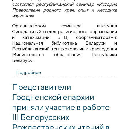
состоялся республиканский семинар «История
Православия родного края: опыт и методика
изучения».
Организатором семинара выступил
Синодальный отдел религиозного образования
и катехизации БПЦ, соорганизаторами:
Национальная библиотека Беларуси и
Республиканский центр экологии и краеведения
Министерства образования Республики
Беларусь.
Подробнее
о Представитель епархии принял
участие в работе республиканского
семинара «История Православия
Представители
родного края: опыт и методика
Гродненской епархии
изучения»
приняли участие в работе
III Белорусских
Рождественских чтений в