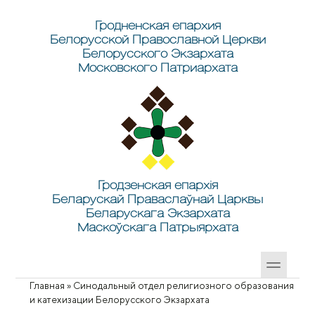
Перейти к основному содержанию
Skip to search
Гродненская епархия
Белорусской Православной Церкви
Белорусского Экзархата
Московского Патриархата
Гродзенская епархія
Беларускай Праваслаўнай Царквы
Беларускага Экзархата
Маскоўскага Патрыярхата
Главная
»
Синодальный отдел религиозного образования
Вы здесь
и катехизации Белорусского Экзархата