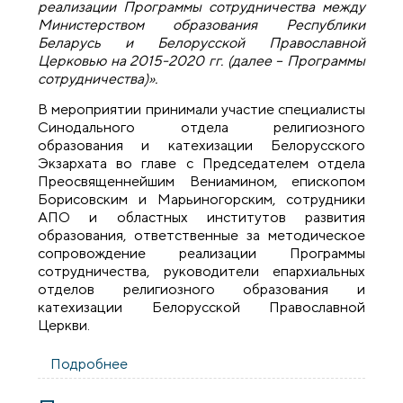
реализации Программы сотрудничества между
Министерством образования Республики
Беларусь и Белорусской Православной
Церковью на 2015-2020 гг. (далее – Программы
сотрудничества)».
В мероприятии принимали участие специалисты
Синодального отдела религиозного
образования и катехизации Белорусского
Экзархата во главе с Председателем отдела
Преосвященнейшим Вениамином, епископом
Борисовским и Марьиногорским, сотрудники
АПО и областных институтов развития
образования, ответственные за методическое
сопровождение реализации Программы
сотрудничества, руководители епархиальных
отделов религиозного образования и
катехизации Белорусской Православной
Церкви.
Подробнее
о Представитель епархии принял
участие в работе Республиканского
круглого стола