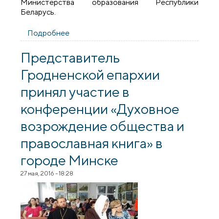
Министерства образования Республики
Беларусь.
Подробнее
о Представитель Гродненской епархии
принял участие в республиканском
семинаре «История Православия
Представитель
родного края: опыт и методика
Гродненской епархии
изучения»
принял участие в
конференции «Духовное
возрождение общества и
православная книга» в
городе Минске
27 мая, 2016 - 18:28