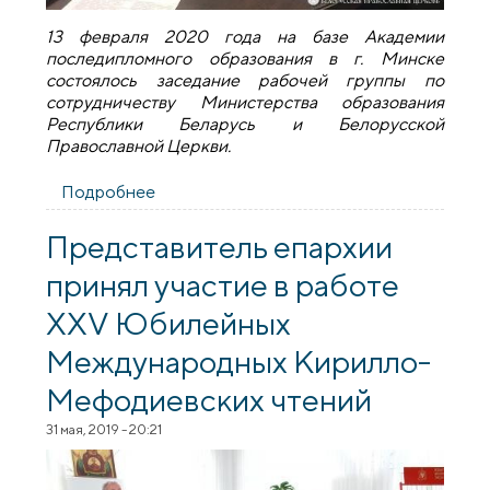
13 февраля 2020 года на базе Академии
последипломного образования в г. Минске
состоялось заседание рабочей группы по
сотрудничеству Министерства образования
Республики Беларусь и Белорусской
Православной Церкви.
Подробнее
о Состоялось заседание рабочей группы
по сотрудничеству Министерства
образования Республики Беларусь и
Представитель епархии
Белорусской Православной Церкви
принял участие в работе
XXV Юбилейных
Международных Кирилло-
Мефодиевских чтений
31 мая, 2019 - 20:21