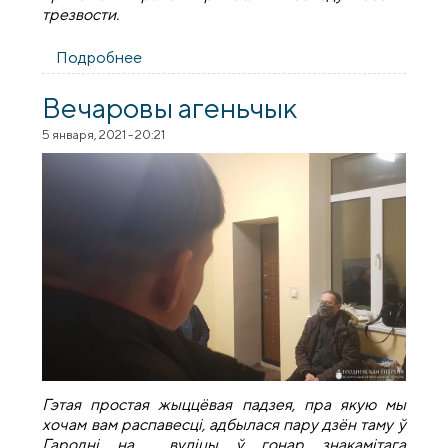
трезвости.
Подробнее
о В день празднования иконы
"Неупиваемая Чаша" братчики общества
трезвости "Покровское" дали обеты
Вечаровы агеньчык
трезвости
5 января, 2021 - 20:21
Гэтая простая жыццёвая падзея, пра якую мы
хочам вам распавесці, адбылася пару дзён таму ў
Гародні на вуліцы ў гонар знакамітага