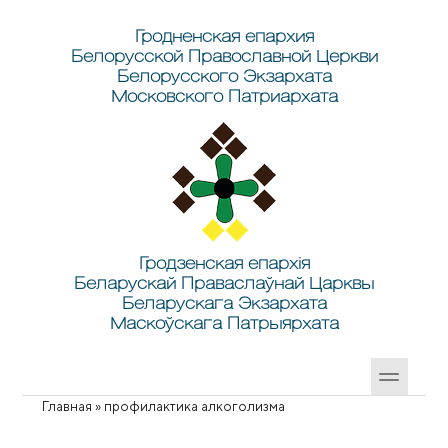
Перейти к основному содержанию
Skip to search
Гродненская епархия
Белорусской Православной Церкви
Белорусского Экзархата
Московского Патриархата
Гродзенская епархія
Беларускай Праваслаўнай Царквы
Беларускага Экзархата
Маскоўскага Патрыярхата
Главная
»
профилактика алкоголизма
Вы здесь