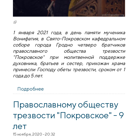
(внешняя ссылка)
1 января 2021 года, в день памяти мученика
Вонифатия, в Свято-Покровском кафедральном
соборе города Гродно четверо братчиков
православного общества трезвости
"Покровское" при молитвенной поддержке
духовника, братьев и сестер, прихожан храма
принесли Господу обеты трезвости, сроком от 1
года до 5 лет.
Подробнее
о 1 января 2021-го братья православного
общества трезвости "Покровское" дали
обет трезвости
Православному обществу
трезвости "Покровское" - 9
лет
15 ноября, 2020 - 20:32