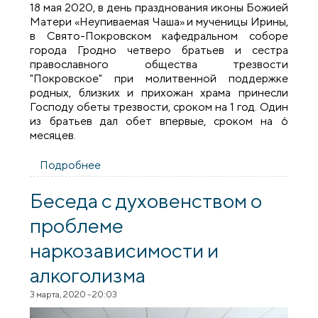
18 мая 2020, в день празднования иконы Божией
Матери «Неупиваемая Чаша» и мученицы Ирины,
в Свято-Покровском кафедральном соборе
города Гродно четверо братьев и сестра
православного общества трезвости
"Покровское" при молитвенной поддержке
родных, близких и прихожан храма принесли
Господу обеты трезвости, сроком на 1 год. Один
из братьев дал обет впервые, сроком на 6
месяцев.
Подробнее
о В день празднования иконы
"Неупиваемая Чаша" братчики общества
трезвости "Покровское дали обеты
Беседа с духовенством о
трезвости
проблеме
наркозависимости и
алкоголизма
3 марта, 2020 - 20:03