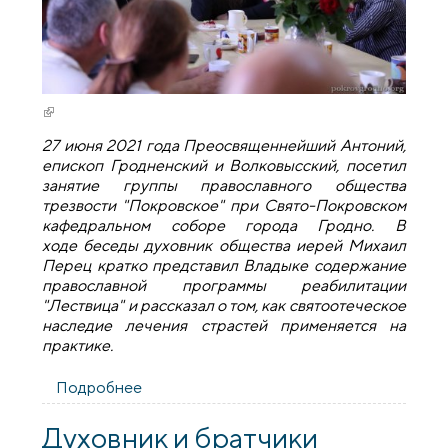
(внешняя ссылка)
27 июня 2021 года Преосвященнейший Антоний,
епископ Гродненский и Волковысский, посетил
занятие группы православного общества
трезвости "Покровское" при Свято-Покровском
кафедральном соборе города Гродно. В
ходе беседы духовник общества иерей Михаил
Перец кратко представил Владыке содержание
православной программы реабилитации
"Лествица" и рассказал о том, как святоотеческое
наследие лечения страстей применяется на
практике.
Подробнее
о Епископ Антоний познакомился с
историей и настоящей деятельностью
православного общества трезвости
Духовник и братчики
"Покровское"