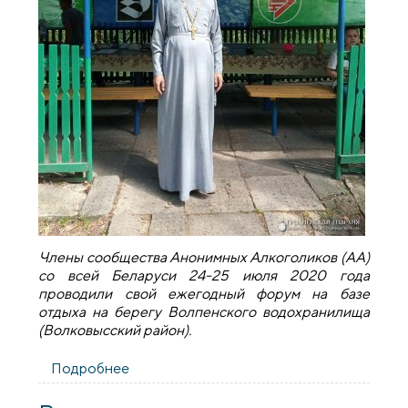
Члены сообщества Анонимных Алкоголиков (АА)
со всей Беларуси 24-25 июля 2020 года
проводили свой ежегодный форум на базе
отдыха на берегу Волпенского водохранилища
(Волковысский район).
Подробнее
о Священник принял участие в
ежегодном форуме членов сообщества
Анонимных Алкоголиков