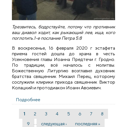
Трезвитесь, бодрствуйте, потому что противник
ваш диавол ходит, как рыкающий лев, ища, кого
поглотить.1-е послание Петра 5:8
В воскресенье, 16 февраля 2020 г эстафета
приема гостей дошла до храма в честь
Усекновения главы Иоанна Предтечи г. Гродно.
По традиции, всё началось с молитвы.
Божественную Литургию возглавил духовник
братства священник Михаил Перец, которому
сослужили клирики прихода священник Виктор
Колацкий и протодиакон Иоанн Авсиевич.
Подробнее
о Братчики православного общества
трезвости "Покровское" посетили
приход в честь Усекновения главы
1
2
3
4
5
6
7
8
Страницы
Иоанна Предтечи
…
9
следующая ›
последняя »