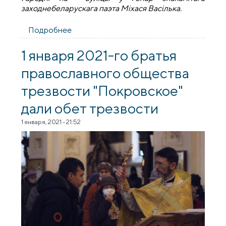
заходнебеларускага паэта Міхася Васілька.
Подробнее
о Вечаровы агеньчык
1 января 2021-го братья
православного общества
трезвости "Покровское"
дали обет трезвости
1 января, 2021 - 21:52