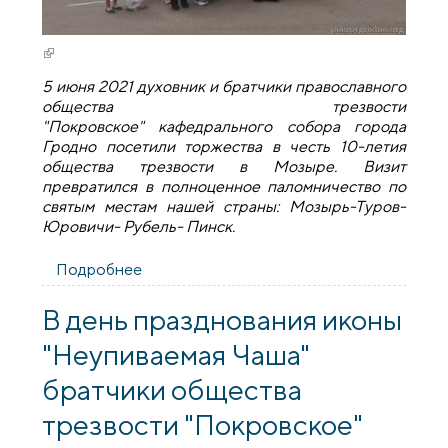
(внешняя ссылка)
5 июня 2021 духовник и братчики православного
общества трезвости
"Покровское" кафедрального собора города
Гродно посетили торжества в честь 10-летия
общества трезвости в Мозыре. Визит
превратился в полноценное паломничество по
святым местам нашей страны: Мозырь-Туров-
Юровичи- Рубель- Пинск.
Подробнее
о Духовник и братчики православного
общества трезвости «Покровское»
посетили торжества в честь 10-летия
В день празднования иконы
общества трезвости в Мозыре
"Неупиваемая Чаша"
братчики общества
трезвости "Покровское"