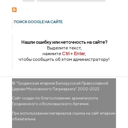
ПОИСК GOОGLE НА САЙТЕ
Нашли ошибку или неточность на сайте?
Выделите текст,
нажмите
Ctrl + Enter
,
чтобы сообщить об этом администратору!
© "
Гроденская епархия Белорусской Православной
Церкви Московского Патриархата
" 2002-2022
Сайт создан по благословению архиепископа
Гродненского и Волковысского Артемия.
При использовании материалов ссылка на сайт епархии
обязательна.