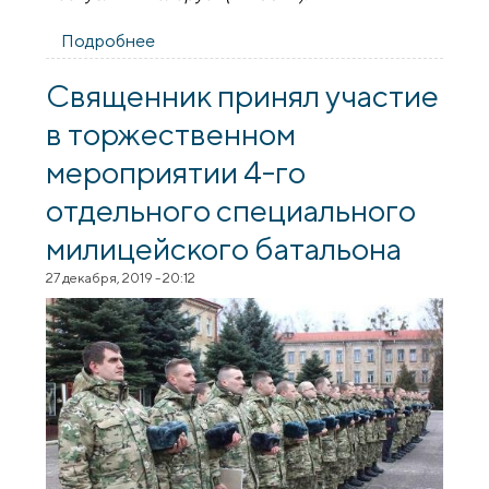
Подробнее
о Священник посетил мероприятие,
посвященное началу нового учебного
периода в 4-м милицейском батальоне
Священник принял участие
в торжественном
мероприятии 4-го
отдельного специального
милицейского батальона
27 декабря, 2019 - 20:12