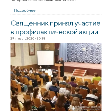
Подробнее
о Православные христианки из Гродно
присоединились к благотворительной
инициативе «28 петель»
Священник принял участие
в профилактической акции
29 января, 2020 - 20:38