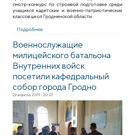
смотр-конкурс по строевой подготовке среди
учащихся кадетских и военно-патриотических
классов школ Гродненской области.
Подробнее
о Священник принял участие в XIX
Международном фестивале славянских
боевых искусств «Неманский рубеж»
Военнослужащие
милицейского батальона
Внутренних войск
посетили кафедральный
собор города Гродно
22 апреля, 2019 - 20:07