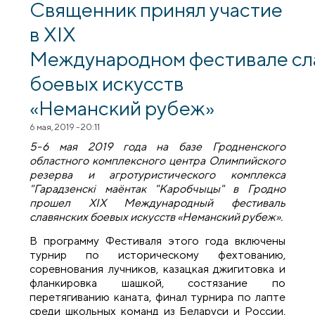
храма святителя Луки
Священник принял участие
в XIX
Международном фестивале сл
боевых искусств
«Неманский рубеж»
6 мая, 2019 - 20:11
5-6 мая 2019 года на базе Гродненского
областного комплексного центра Олимпийского
резерва и агротуристического комплекса
"Гарадзенскі маёнтак "Каробчыцы" в Гродно
прошел
XIX
Международный фестиваль
славянских боевых искусств «Неманский рубеж»
.
В программу Фестиваля этого года включены
турнир по историческому фехтованию,
соревнования лучников, казацкая джигитовка и
фланкировка шашкой, состязание по
перетягиванию каната, финал турнира по лапте
среди школьных команд из Беларуси и России,