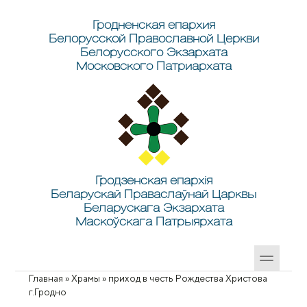
Перейти к основному содержанию
Skip to search
Гродненская епархия
Белорусской Православной Церкви
Белорусского Экзархата
Московского Патриархата
Гродзенская епархія
Беларускай Праваслаўнай Царквы
Беларускага Экзархата
Маскоўскага Патрыярхата
Главная
»
Храмы
»
приход в честь Рождества Христова
Вы здесь
г.Гродно