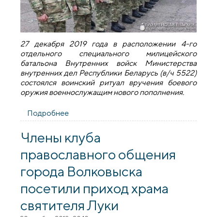
27 декабря 2019 года в расположении 4-го
отдельного специального милицейского
батальона Внутренних войск Министерства
внутренних дел Республики Беларусь (в/ч 5522)
состоялся воинский ритуал вручения боевого
оружия военнослужащим нового пополнения.
Подробнее
о Священник принял участие в
торжественном мероприятии 4-го
отдельного специального милицейского
Члены клуба
батальона
православного общения
города Волковыска
посетили приход храма
святителя Луки