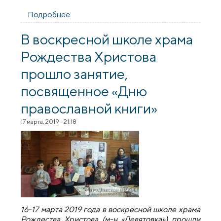
Подробнее
о Военнослужащие милицейского
батальона Внутренних войск посетили
кафедральный собор города Гродно
В воскресной школе храма
Рождества Христова
прошло занятие,
посвященное «Дню
православной книги»
17 марта, 2019 - 21:18
16-17 марта 2019 года в воскресной школе храма
Рождества Христова (м-н «Девятовка») прошли