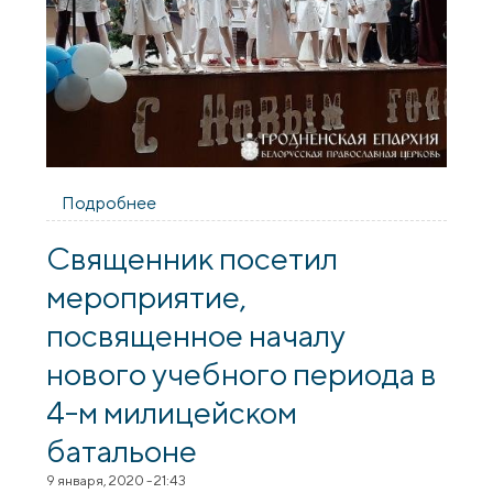
Подробнее
о "Калядныя сустрэчы" ў сярэдняй школе
№ 27 г. Гродна
Священник посетил
мероприятие,
посвященное началу
нового учебного периода в
4-м милицейском
батальоне
9 января, 2020 - 21:43