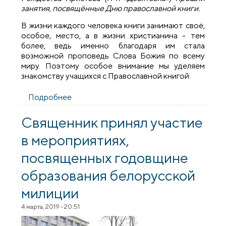
занятия, посвящённые Дню православной книги.
В жизни каждого человека книги занимают своё,
особое, место, а в жизни христианина - тем
более, ведь именно благодаря им стала
возможной проповедь Слова Божия по всему
миру. Поэтому особое внимание мы уделяем
знакомству учащихся с Православной книгой.
Подробнее
о В воскресной школе храма Рождества
Христова прошло занятие, посвященное
«Дню православной книги»
Священник принял участие
в мероприятиях,
посвященных годовщине
образования белорусской
милиции
4 марта, 2019 - 20:51