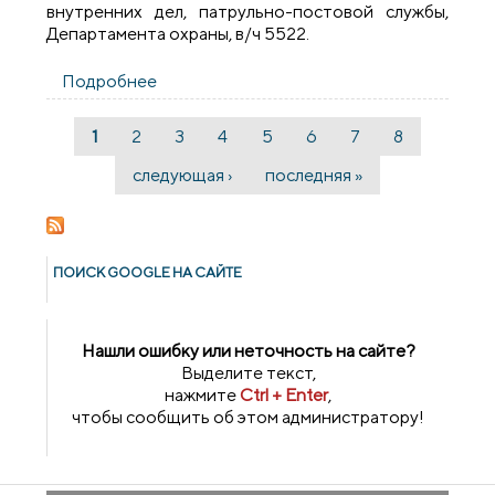
внутренних дел, патрульно-постовой службы,
Департамента охраны, в/ч 5522.
Подробнее
о Священник принял участие в
мероприятиях, посвященных годовщине
образования белорусской милиции
1
2
3
4
5
6
7
8
Страницы
следующая ›
последняя »
ПОИСК GOОGLE НА САЙТЕ
Нашли ошибку или неточность на сайте?
Выделите текст,
нажмите
Ctrl + Enter
,
чтобы сообщить об этом администратору!