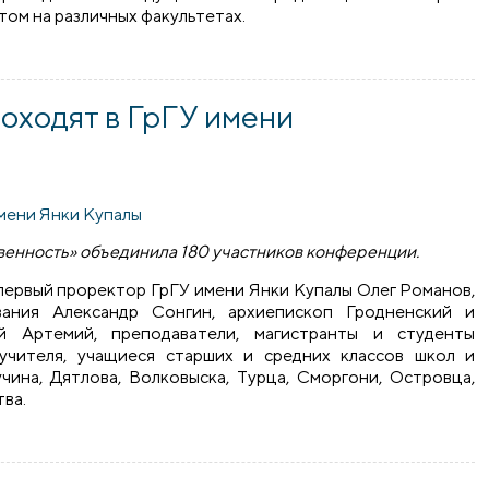
том на различных факультетах.
У им. Янки Купалы подписали программу сотрудничества на 2
роходят в ГрГУ имени
твенность» объединила 180 участников конференции.
 первый проректор ГрГУ имени Янки Купалы Олег Романов,
ования Александр Сонгин, архиепископ Гродненский и
й Артемий, преподаватели, магистранты и студенты
 учителя, учащиеся старших и средних классов школ и
чина, Дятлова, Волковыска, Турца, Сморгони, Островца,
тва.
одят в ГрГУ имени Янки Купалы