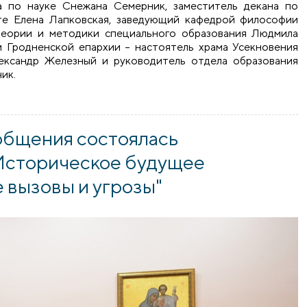
а по науке Снежана Семерник, заместитель декана по
те Елена Лапковская, заведующий кафедрой философии
теории и методики специального образования Людмила
и Гродненской епархии – настоятель храма Усекновения
ександр Железный и руководитель отдела образования
ик.
нтации религии и науки говорили во время круглого стола 
общения состоялась
"Историческое будущее
 вызовы и угрозы"