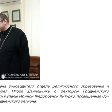
еча руководителя отдела религиозного образования и
ерея Игоря Данильчика с ректором Гродненского
ки Купалы Ириной Федоровной Китурко, посвященная 80-
одненского региона.
дителя отдела религиозного образования с ректором ГрГУ и