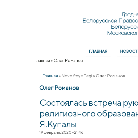
Перейти к основному содержанию
Skip to search
Гродн
Белорусской Правос
Белорусс
Московског
ГЛАВНАЯ
НОВОСТ
Главное меню
Главная
»
Олег Романов
Вы здесь
Главная
»
Novostnye Tegi
»
Олег Романов
Олег Романов
Состоялась встреча рук
религиозного образован
Я.Купалы
19 февраля, 2020 - 21:46