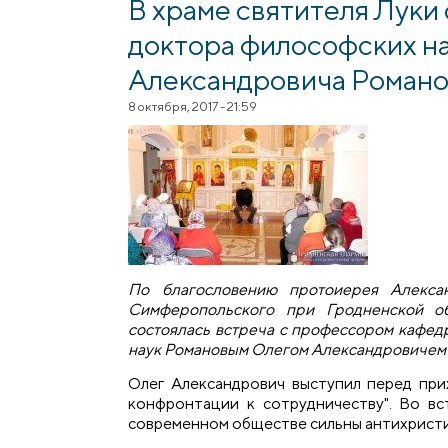
В храме святителя Луки
доктора философских н
Александровича Романо
8 октября, 2017 - 21:59
По благословению протоиерея Алекса
Симферопольского при Гродненской об
состоялась встреча с профессором кафед
наук Романовым Олегом Александровичем
Олег Александрович выступил перед прих
конфронтации к сотрудничеству". Во вс
современном обществе сильны антихристи