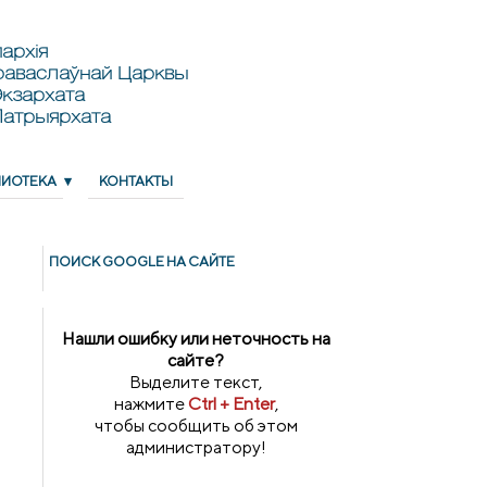
архія
раваслаўнай Царквы
кзархата
Патрыярхата
ЛИОТЕКА
КОНТАКТЫ
ПОИСК GOОGLE НА САЙТЕ
Нашли ошибку или неточность на
сайте?
Выделите текст,
нажмите
Ctrl + Enter
,
чтобы сообщить об этом
администратору!