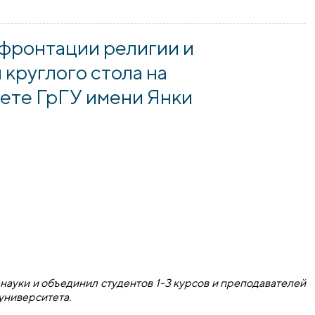
стоялась лекция доктора философских наук, профессора Ол
нфронтации религии и
 круглого стола на
ете ГрГУ имени Янки
 науки и объединил студентов 1-3 курсов и преподавателей
университета.