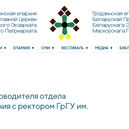
енская епархия
Гродзенская еп
лавной Церкви
Беларускай П
кого Экзархата
Беларускага Э
о Патриархата
Маскоўскага 
И
ЕПАРХИЯ
СМИ
ФЕСТИВАЛЬ
МЕДИА
БИБ
оводителя отдела
ия с ректором ГрГУ им.