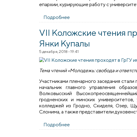
епархии, курирующие работу с университе
Подробнее
о Гродненская епархия и ГрГ
VІI Коложские чтения п
Янки Купалы
5 декабря, 2018 - 19:41
Тема чтений «Молодежь: свобода и ответс
Участниками пленарного заседания стали
начальник главного управления образ
Волковысский Высокопреосвященнейши
гродненских и минских университетов,
колледжей из Гродно, Скиделя, Озер, Щу
Слонима, а также представители духовенс
Подробнее
о VІI Коложские чтения прох