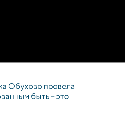
ограммы сотрудничества между Гродненским государственн
ка Обухово провела
ванным быть – это