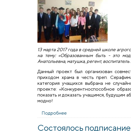
13 марта 2017 года в средней школе агро
на тему: «Образованным быть - это мо
Анатольевна, матушка, регент, воспитател
Данный проект был организован совмес
приходом храма в честь преп. Серафим
категория учащихся выбрана не случайн
проекте: «Конкурентноспособное образ
показать и доказать учащимся, будущим а
модно!
Подробнее
о Регент храма агрогородка 
Cостоялось подписание