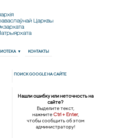
архія
раваслаўнай Царквы
кзархата
Патрыярхата
ЛИОТЕКА
КОНТАКТЫ
ПОИСК GOОGLE НА САЙТЕ
Нашли ошибку или неточность на
сайте?
Выделите текст,
нажмите
Ctrl + Enter
,
чтобы сообщить об этом
администратору!