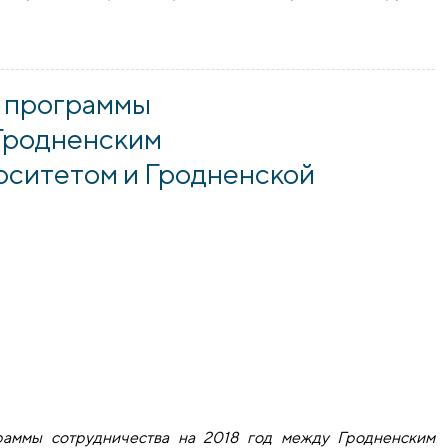
очей группы по сотрудничеству Министерства образования 
 программы
Гродненским
рситетом и Гродненской
раммы сотрудничества на 2018 год между Гродненским