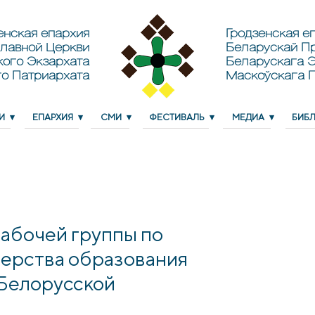
енская епархия
Гродзенская еп
лавной Церкви
Беларускай П
кого Экзархата
Беларускага Э
о Патриархата
Маскоўскага 
И
ЕПАРХИЯ
СМИ
ФЕСТИВАЛЬ
МЕДИА
БИБ
абочей группы по
ерства образования
 Белорусской