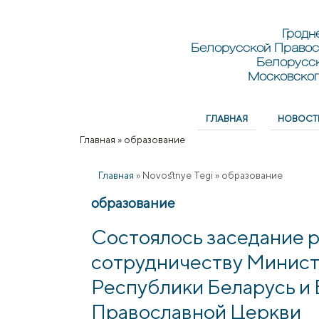
Перейти к основному содержанию
Skip to search
Гродн
Белорусской Правос
Белорусс
Московског
ГЛАВНАЯ
НОВОСТ
Главное меню
Главная
»
образование
Вы здесь
Главная
»
Novostnye Tegi
»
образование
образование
Состоялось заседание р
сотрудничеству Минист
Республики Беларусь и
Православной Церкви