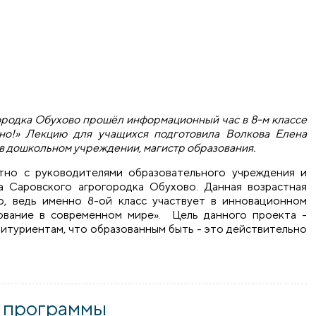
городка Обухово прошёл информационный час в 8-м классе
дно!» Лекцию для учащихся подготовила Волкова Елена
ь в дошкольном учреждении, магистр образования.
тно с руководителями образовательного учреждения и
а Саровского агрогородка Обухово. Данная возрастная
о, ведь именно 8-ой класс участвует в инновационном
ование в современном мире». Цель данного проекта -
битуриентам, что образованным быть - это действительно
Обухово провела лекцию на тему «Образованным быть – это
 программы