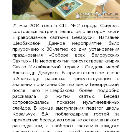
21 мая 2014 года в СШ №2 города Скидель,
состоялась встреча педагогов с автором книги
«Православные святыни Беларуси» Натальей
Щербаковой. Данное мероприятие было
приурочено к 30-летию со дня установления
празднования «Собора всех Белорусских
Святых». На мероприятии присутствовал клирик
Свято-Михайловской церкви г.Скидель иерей
Александр Дежурко. В приветственном слове
о.Александр рассказал присутствующим о
значении почитания Святых земли Белорусской,
после чего Н.Щербакова более подробно
рассказала о житии святых. Беседа
сопровождалась показом мультимедийных
слайдов. В конце выступления педагог школы
Ковальчук Е.А. поблагодарила гостей за
прекрасную беседу, которая не оставила никого
равнодушным, а наоборот заставила каждого
задуматься над тем, какой подвиг можем