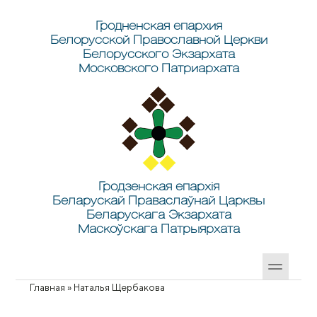
Перейти к основному содержанию
Skip to search
Гродненская епархия
Белорусской Православной Церкви
Белорусского Экзархата
Московского Патриархата
Гродзенская епархія
Беларускай Праваслаўнай Царквы
Беларускага Экзархата
Маскоўскага Патрыярхата
Главная
»
Наталья Щербакова
Вы здесь