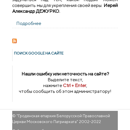
совершить мы для укрепления своей веры.
Иерей
Александр ДЕЖУРКО.
Подробнее
о Встреча педагогов с автором книги
«Православные святыни Беларуси»
ПОИСК GOОGLE НА САЙТЕ
Нашли ошибку или неточность на сайте?
Выделите текст,
нажмите
Ctrl + Enter
,
чтобы сообщить об этом администратору!
© "
Гроденская епархия Белорусской Православной
Церкви Московского Патриархата
" 2002-2022