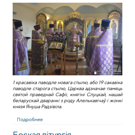
1 красавіка паводле новага стылю, або 19 сакавіка
паводле старога стылю, Царква адзначае памяць
святой праведнай Сафіі, княгіні Слуцкай, нашай
беларускай дваранкі з роду Алелькавічаў і жонкі
князя Януша Радзівіла.
Подробнее
о Боская літургія Ранейасвячоных Дароў
у прыпісным храме святой праведнай
Сафіі Слуцкай прыхода в. Каробчыцы
Боская літургія