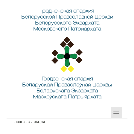
Перейти к основному содержанию
Skip to search
Гродненская епархия
Белорусской Православной Церкви
Белорусского Экзархата
Московского Патриархата
Гродзенская епархія
Беларускай Праваслаўнай Царквы
Беларускага Экзархата
Маскоўскага Патрыярхата
Главная
»
лекция
Вы здесь