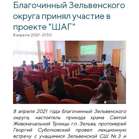
православной книги
Благочинный Зельвенского
округа принял участие в
проекте "ШАГ"
8 апреля, 2021 - 21:50
8 апреля 2021 года благочинный Зельвенского
округа, настоятель прихода храма Святой
Живоначальной Троицы г.п. Зельва, протоиерей
Георгий Суботковский провел лекционную
встречу с учащимися Зельвенской СШ №3 и