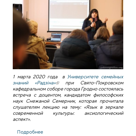
1 марта 2020 года в
Университете семейных
знаний «Радзіна»
(внешняя ссылка)
при Свято-Покровском
кафедральном соборе города Гродно состоялась
встреча с доцентом, кандидатом философских
наук Снежаной Семерник, которая прочитала
слушателям лекцию на тему: «Язык в зеркале
современной культуры: аксиологический
аспект».
Подробнее
о Лекция в Университете семейных