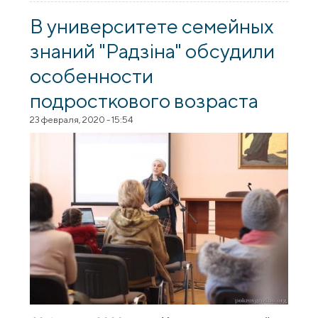
знаний на тему "Язык в зеркале
современной культуры: аксиологический
В университете семейных
аспект"
знаний "Радзіна" обсудили
особенности
подросткового возраста
23 февраля, 2020 - 15:54