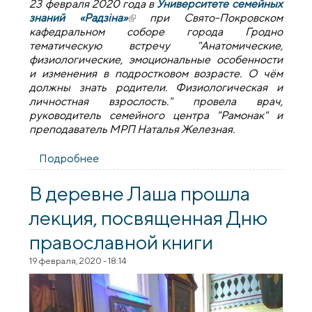
23 февраля 2020 года в
Университете семейных
знаний «Радзіна»
(внешняя ссылка)
при Свято-Покровском
кафедральном соборе города Гродно
тематическую встречу "Анатомические,
физиологические, эмоциональные особенности
и изменения в подростковом возрасте. О чём
должны знать родители. Физиологическая и
личностная взрослость." провела врач,
руководитель семейного центра "Рамонак" и
преподаватель МРП Наталья Железная.
Подробнее
о В университете семейных знаний
"Радзіна" обсудили особенности
подросткового возраста
В деревне Лаша прошла
лекция, посвященная Дню
православной книги
19 февраля, 2020 - 18:14