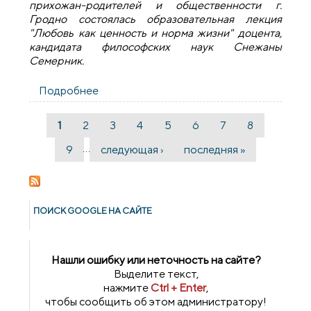
прихожан-родителей и общественности г.
Гродно состоялась образовательная лекция
"Любовь как ценность и норма жизни" доцента,
кандидата философских наук Снежаны
Семерник.
Подробнее
о В Университете семейных знаний
"Радзіна" прошла лекция "Любовь как
ценность и норма жизни"
1
2
3
4
5
6
7
8
Страницы
…
9
следующая ›
последняя »
ПОИСК GOОGLE НА САЙТЕ
Нашли ошибку или неточность на сайте?
Выделите текст,
нажмите
Ctrl + Enter
,
чтобы сообщить об этом администратору!