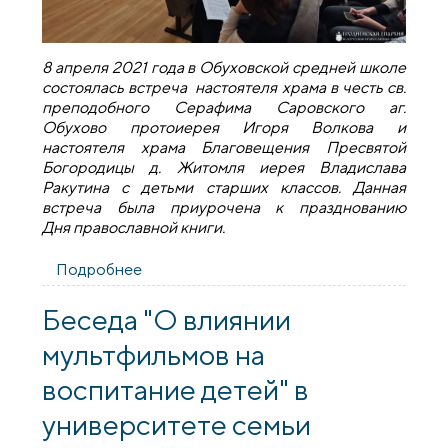
8 апреля 2021 года в Обуховской средней школе
состоялась встреча настоятеля храма в честь св.
преподобного Серафима Саровского аг.
Обухово протоиерея Игоря Волкова и
настоятеля храма Благовещения Пресвятой
Богородицы д. Житомля иерея Владислава
Ракутина с детьми старших классов. Данная
встреча была приурочена к празднованию
Дня православной книги.
Подробнее
о День православной книги на приходе
агрогородка Обухово
Беседа "О влиянии
мультфильмов на
воспитание детей" в
университете семьи