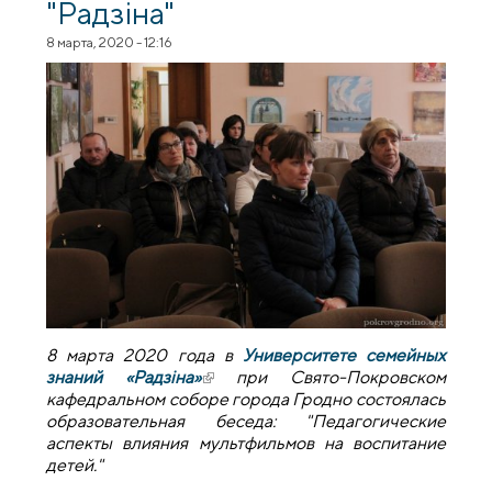
"Радзіна"
8 марта, 2020 - 12:16
8 марта 2020 года в
Университете семейных
знаний «Радзіна»
(внешняя ссылка)
при Свято-Покровском
кафедральном соборе города Гродно состоялась
образовательная беседа: "Педагогические
аспекты влияния мультфильмов на воспитание
детей."