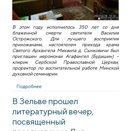
В этом году исполнилось 350 лет со дня
блаженной смерти святителя Василия
Острожского
.
Для лучшего восприятия
прихожанами, настоятелем прихода храма
Святого Архангела Михаила д. Сынковичи был
приглашен иеромонах Агафангел (Будишин) –
клирик Сербской Православной Церкви,
проректор по воспитательной работе Минской
духовной семинарии.
Подробнее
о В храме деревни Сынковичи почтили
память святителя Василия Острожского
В Зельве прошел
литературный вечер,
посвященный