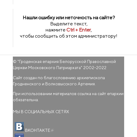
Нашли ошибку или неточность на сайте?
Выделите текст,
нажмите
Ctrl + Enter
,
чтобы сообщить об этом администратору!
© "
Гроденская епархия Белорусской Православной
Церкви Московского Патриархата
" 2002-2022
Сайт создан по благословению архиепископа
Гродненского и Волковысского Артемия.
При использовании материалов ссылка на сайт епархии
обязательна.
МЫ В СОЦИАЛЬНЫХ СЕТЯХ
(внешняя ссылка)
ВКОНТАКТЕ
(внешняя ссылка)