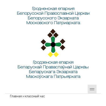
Перейти к основному содержанию
Skip to search
Гродненская епархия
Белорусской Православной Церкви
Белорусского Экзархата
Московского Патриархата
Гродзенская епархія
Беларускай Праваслаўнай Царквы
Беларускага Экзархата
Маскоўскага Патрыярхата
Главная
»
классный час
Вы здесь