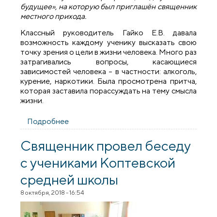
будущее», на которую был приглашён священник
местного прихода.
Классный руководитель Гайко Е.В. давала
возможность каждому ученику высказать свою
точку зрения о цели в жизни человека. Много раз
затрагивались вопросы, касающиеся
зависимостей человека – в частности: алкоголь,
курение, наркотики. Была просмотрена притча,
которая заставила порассуждать на тему смысла
жизни.
Подробнее
о Священник посетил классный час в
школе №1 города Скидель
Священник провел беседу
с учениками Коптевской
средней школы
8 октября, 2018 - 16:54