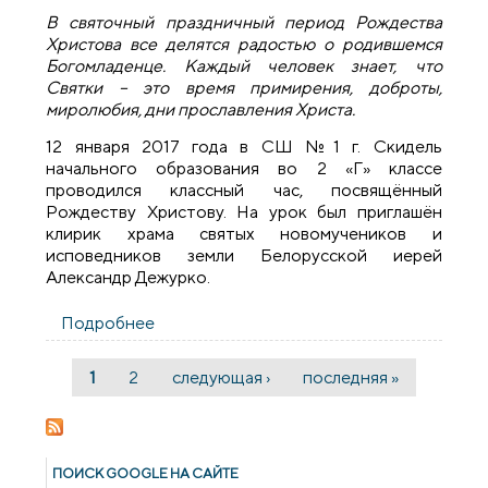
В святочный праздничный период Рождества
Христова все делятся радостью о родившемся
Богомладенце. Каждый человек знает, что
Святки – это время примирения, доброты,
миролюбия, дни прославления Христа.
12 января 2017 года в СШ №1 г. Скидель
начального образования во 2 «Г» классе
проводился классный час, посвящённый
Рождеству Христову. На урок был приглашён
клирик храма святых новомучеников и
исповедников земли Белорусской иерей
Александр Дежурко.
Подробнее
о Священник принял участие в классном
часе в школе №1 города Скидель
1
2
следующая ›
последняя »
Страницы
ПОИСК GOОGLE НА САЙТЕ