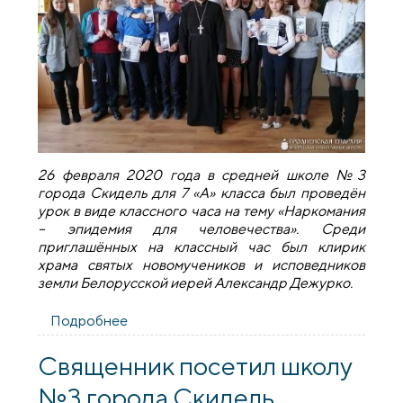
26 февраля 2020 года в средней школе №3
города Скидель для 7 «А» класса был проведён
урок в виде классного часа на тему «Наркомания
– эпидемия для человечества». Среди
приглашённых на классный час был клирик
храма святых новомучеников и исповедников
земли Белорусской иерей Александр Дежурко.
Подробнее
о Священник посетил классный час в
школе №3 города Скидель
Священник посетил школу
№3 города Скидель