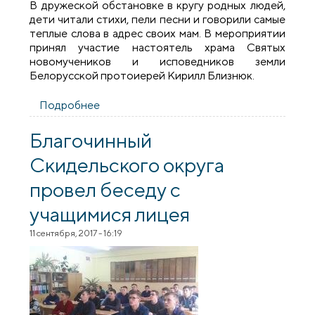
В дружеской обстановке в кругу родных людей,
дети читали стихи, пели песни и говорили самые
теплые слова в адрес своих мам. В мероприятии
принял участие настоятель храма Святых
новомучеников и исповедников земли
Белорусской протоиерей Кирилл Близнюк.
Подробнее
о Воспитанники факультатива «Храм
души моей» города Скидель провели
праздничный концерт
Благочинный
Скидельского округа
провел беседу с
учащимися лицея
11 сентября, 2017 - 16:19