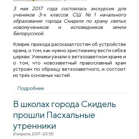
3 мая 2017 года состоялась экскурсия для
учеников 3-х классов СШ №1 начального
образования города Скиделя по храму святых
новомучеников и исповедников земли
Белорусской.
Клирик прихода рассказал гостям об устройстве
храма, о том, как нужно христианину вести себя в
церкви. Ученики узнали о ветхозаветном храме и
о том, что новозаветный православный храм
устроен по образцу ветхозаветного, и состоит
из трёх основных частей.
Подробнее
о Ученики школы №1 города Скиделя
посетили храм святых новомучеников и
исповедников
В школах города Скидель
прошли Пасхальные
утренники
21 апреля, 2017 - 20:55