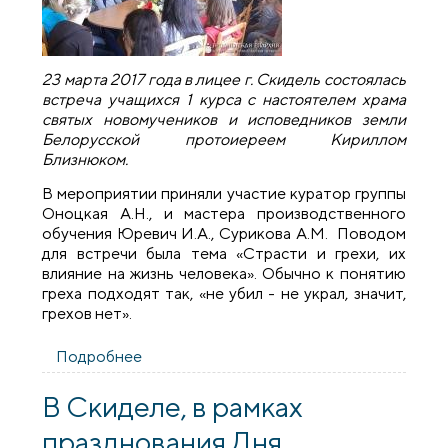
23 марта 2017 года в лицее г. Скидель состоялась
встреча учащихся 1 курса с настоятелем храма
святых новомучеников и исповедников земли
Белорусской протоиереем Кириллом
Близнюком.
В мероприятии приняли участие куратор группы
Оноцкая А.Н., и мастера производственного
обучения Юревич И.А., Сурикова А.М. Поводом
для встречи была тема «Страсти и грехи, их
влияние на жизнь человека». Обычно к понятию
греха подходят так, «не убил - не украл, значит,
грехов нет».
Подробнее
о Благочинный Скидельского округа
встретился с учащимися лицея города
Скидель
В Скиделе, в рамках
празднования Дня