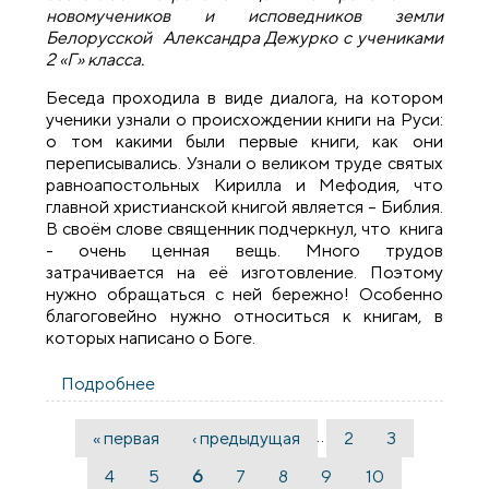
новомучеников и исповедников земли
Белорусской Александра Дежурко с учениками
2 «Г» класса.
Беседа проходила в виде диалога, на котором
ученики узнали о происхождении книги на Руси:
о том какими были первые книги, как они
переписывались. Узнали о великом труде святых
равноапостольных Кирилла и Мефодия, что
главной христианской книгой является – Библия.
В своём слове священник подчеркнул, что книга
- очень ценная вещь. Много трудов
затрачивается на её изготовление. Поэтому
нужно обращаться с ней бережно! Особенно
благоговейно нужно относиться к книгам, в
которых написано о Боге.
Подробнее
о В Скиделе, в рамках празднования Дня
православной книги, состоялась встреча
учеников школы №1 со священником
…
« первая
‹ предыдущая
2
3
Страницы
4
5
6
7
8
9
10