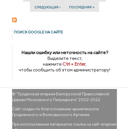
следующая ›
последняя »
ПОИСК GOОGLE НА САЙТЕ
Нашли ошибку или неточность на сайте?
Выделите текст,
нажмите
Ctrl + Enter
,
чтобы сообщить об этом администратору!
© "
Гроденская епархия Белорусской Православной
Церкви Московского Патриархата
" 2002-2022
Сайт создан по благословению архиепископа
Гродненского и Волковысского Артемия.
При использовании материалов ссылка на сайт епархии