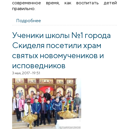
современное время, как воспитать детей
правильно.
Подробнее
о Священник принял участие в
мероприятии, посвященном
Международному дню семьи в городе
Ученики школы №1 города
Скиделе
Скиделя посетили храм
святых новомучеников и
исповедников
3 мая, 2017 - 19:51