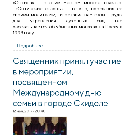
«Оптина» - с этим местом многое связано.
«Оптинские старцы» - те кто, прославил её
своими молитвами, и оставил нам свои труды
для укрепления духовных сил, где
рассказывается об убиенных монахах на Пасху в
1993 году.
Подробнее
о Прихожане города Скидель и
агрогородка Вертелишки совершили
паломничество в Оптину пустынь
Священник принял участие
в мероприятии,
посвященном
Международному дню
семьи в городе Скиделе
12 мая, 2017 - 20:48