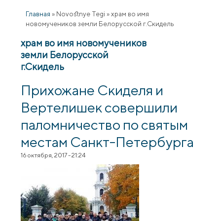
Главная
»
Novostnye Tegi
»
храм во имя
новомучеников земли Белорусской г.Скидель
храм во имя новомучеников
земли Белорусской
г.Скидель
Прихожане Скиделя и
Вертелишек совершили
паломничество по святым
местам Санкт-Петербурга
16 октября, 2017 - 21:24