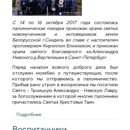
С 14 по 16 октября 2017 года состоялась
паломническая поездка прихожан храма святых
новомучеников и исповедников земли
Белорусской г.Скидель во главе с настоятелем
протоиереем Кириллом Близнюком, и прихожан
храма святого благоверного кн.Александра
Невского д.Вертелишки в Санкт-Петербург.
Перед началом всякого доброго дела был
отслужен молебен о путешествующих, после
которого мы отправились в паломничество.
Прибыв рано утром в воскресенье мы посетили
Свято - Троицкую Александро - Невскую Лавру,
за богослужением в которой многие паломники
причастились Святых Христовых Таин.
Подробнее
о Прихожане Скиделя и Вертелишек
совершили паломничество по святым
местам Санкт-Петербурга
Воспитанники