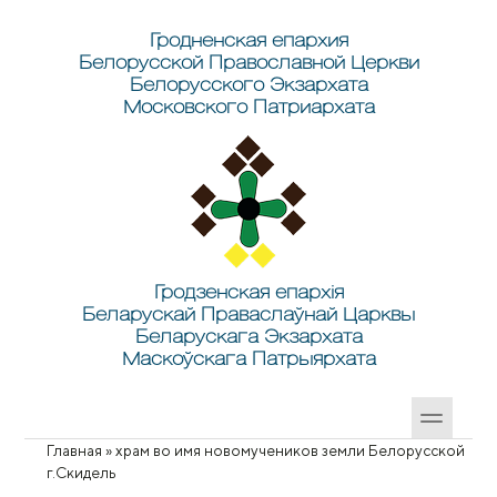
Перейти к основному содержанию
Skip to search
Гродненская епархия
Белорусской Православной Церкви
Белорусского Экзархата
Московского Патриархата
Гродзенская епархія
Беларускай Праваслаўнай Царквы
Беларускага Экзархата
Маскоўскага Патрыярхата
Главная
»
храм во имя новомучеников земли Белорусской
Вы здесь
г.Скидель