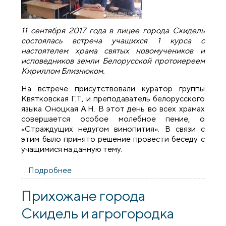
11 сентября 2017 года в лицее города Скидель
состоялась встреча учащихся 1 курса с
настоятелем храма святых новомучеников и
исповедников земли Белорусской протоиереем
Кириллом Близнюком.
На встрече присутствовали куратор группы
Квятковская Г.Т., и преподаватель белорусского
языка Оноцкая А.Н. В этот день во всех храмах
совершается особое молебное пение, о
«Страждущих недугом винопития». В связи с
этим было принято решение провести беседу с
учащимися на данную тему.
Подробнее
о Благочинный Скидельского округа
провел беседу с учащимися лицея
Прихожане города
Скидель и агрогородка