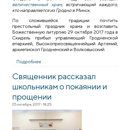
величественный храм
, встречающий каждого,
кто направляется из Гродно в Минск.
По сложившейся традиции почтить
престольный праздник храма и возглавить
Божественную литургию 29 октября 2017 года в
Скидель прибыл управляющий Гродненской
епархией, Высокопреосвященнейший Артемий,
архиепископ Гродненский и Волковысский.
Подробнее
о В день памяти новомучеников и
исповедников Земли Белорусской
архиепископ Артемий совершил
Священник рассказал
литургию в храме города Скидель
школьникам о покаянии и
прощении
25 октября, 2017 - 18:25