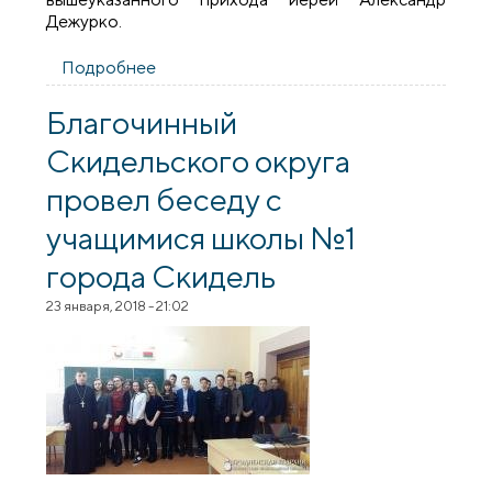
Дежурко.
Подробнее
о ​В клубе «Альтернатива» состолась
встреча на тему «Моя жизнь - радость»
Благочинный
Скидельского округа
провел беседу с
учащимися школы №1
города Скидель
23 января, 2018 - 21:02