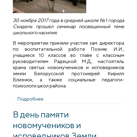
30 ноября 2017 года в средней школе №1 города
Скидель прошел семинар посвященный теме
школьного насилия.
В мероприятии приняли участие зам. директора
по воспитательной работе Позняк И.И.,
учащиеся 10 классов во главе с классным
руководителем Радецкой М.Д., настоятель
храма святых новомучеников и исповедников
земли Белорусской протоиерей Кирилл
Близнюк, а также социальные педагоги-
психологи школ района.
Подробнее
о Благочинный Скидельского округа
принял участие в семинаре,
посвященном теме школьного насилия
В день памяти
новомучеников и
исповедников Земли