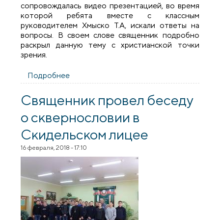
сопровождалась видео презентацией, во время
которой ребята вместе с классным
руководителем Хмыско Т.А, искали ответы на
вопросы. В своем слове священник подробно
раскрыл данную тему с христианской точки
зрения.
Подробнее
о Благочинный Скидельского округа
провел беседу о семье с учащимися
школы №1
Священник провел беседу
о сквернословии в
Скидельском лицее
16 февраля, 2018 - 17:10