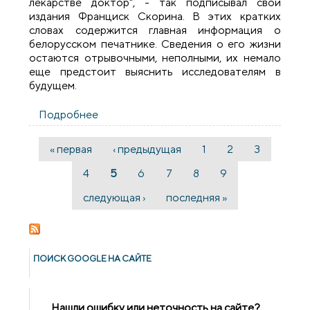
лекарстве доктор", - так подписывал свои
издания Франциск Скорина. В этих кратких
словах содержится главная информация о
белорусском печатнике. Сведения о его жизни
остаются отрывочными, неполными, их немало
еще предстоит выяснить исследователям в
будущем.
Подробнее
о В Скидельском лицее состоялся
круглый стол, посвященный 500-летию
белорусского книгопечатания
« первая
‹ предыдущая
1
2
3
Страницы
4
5
6
7
8
9
следующая ›
последняя »
ПОИСК GOОGLE НА САЙТЕ
Нашли ошибку или неточность на сайте?