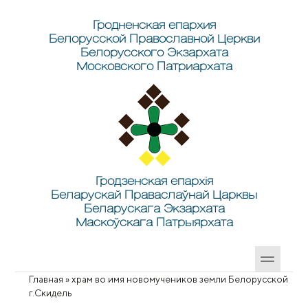
Перейти к основному содержанию
Skip to search
Гродненская епархия
Белорусской Православной Церкви
Белорусского Экзархата
Московского Патриархата
Гродзенская епархія
Беларускай Праваслаўнай Царквы
Беларускага Экзархата
Маскоўскага Патрыярхата
Главная
»
храм во имя новомучеников земли Белорусской
Вы здесь
г.Скидель