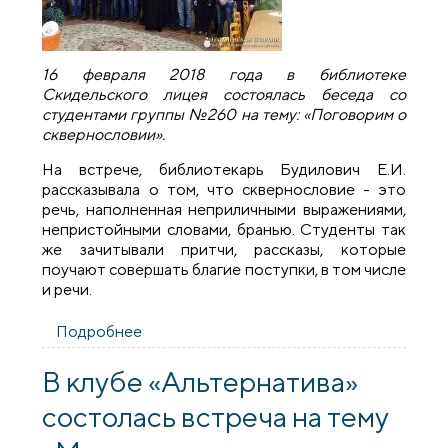
16 февраля 2018 года в библиотеке
Скидельского лицея состоялась беседа со
студентами группы №260 на тему: «Поговорим о
сквернословии».
На встрече, библиотекарь Будилович Е.И.
рассказывала о том, что сквернословие - это
речь, наполненная неприличными выражениями,
непристойными словами, бранью. Студенты так
же зачитывали притчи, рассказы, которые
поучают совершать благие поступки, в том числе
и речи.
Подробнее
о Священник провел беседу о
сквернословии в Скидельском лицее
​В клубе «Альтернатива»
состолась встреча на тему