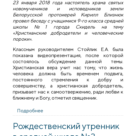
23 января 2018 года настоятель храма святых
новомучеников и исповедников земли
Белорусской протоиерей Кирилл Близнюк
провел беседу с учащимися 9-го класса средней
школы №1 города Скидель на тему
«Христианские добродетели и человеческие
пороки».
Классным руководителем Стойлик Е.А. была
показана видеопрезентация, после которой
состоялось обсуждение данной темы.
Христианская вера учит нас тому, что жизнь
человека должна быть временем подвига,
постоянного стремления к добру и
совершенству, а христианская добродетель,
призывает нас к самоотвержению, ради любви к
ближнему и Богу, отметил священник.
Подробнее
о Благочинный Скидельского округа
провел беседу с учащимися школы №1
города Скидель
Рождественский утренник