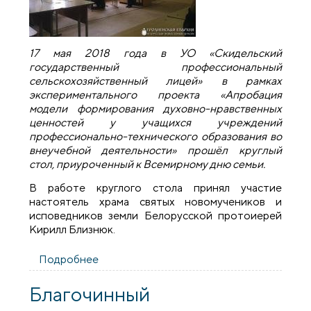
17 мая 2018 года в УО «Скидельский
государственный профессиональный
сельскохозяйственный лицей» в рамках
экспериментального проекта «Апробация
модели формирования духовно-нравственных
ценностей у учащихся учреждений
профессионально-технического образования во
внеучебной деятельности» прошёл круглый
стол, приуроченный к Всемирному дню семьи.
В работе круглого стола принял участие
настоятель храма святых новомучеников и
исповедников земли Белорусской протоиерей
Кирилл Близнюк.
Подробнее
о Благочинный Скидельского округа
принял участие в круглом столе,
приуроченном к Всемирному дню семьи
Благочинный