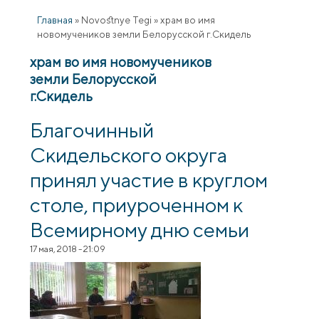
Главная
»
Novostnye Tegi
»
храм во имя
новомучеников земли Белорусской г.Скидель
храм во имя новомучеников
земли Белорусской
г.Скидель
Благочинный
Скидельского округа
принял участие в круглом
столе, приуроченном к
Всемирному дню семьи
17 мая, 2018 - 21:09