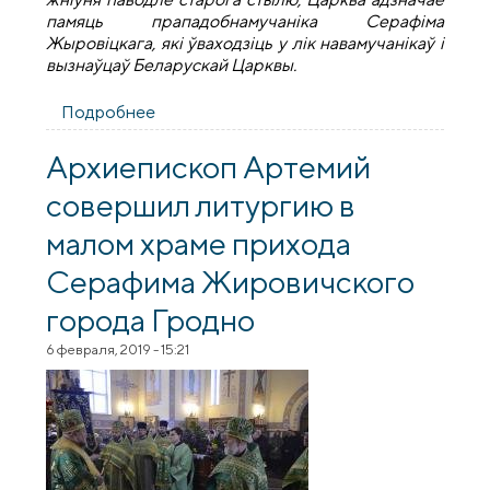
памяць прападобнамучаніка Серафіма
Жыровіцкага, які ўваходзіць у лік навамучанікаў і
вызнаўцаў Беларускай Царквы.
Подробнее
о Прастольнае свята прыхода святога
Серафіма Жыровіцкага
Архиепископ Артемий
совершил литургию в
малом храме прихода
Серафима Жировичского
города Гродно
6 февраля, 2019 - 15:21