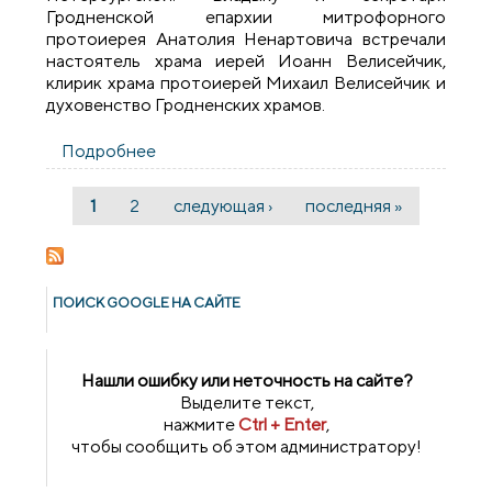
Гродненской епархии митрофорного
протоиерея Анатолия Ненартовича встречали
настоятель храма иерей Иоанн Велисейчик,
клирик храма протоиерей Михаил Велисейчик и
духовенство Гродненских храмов.
Подробнее
о Освящение храма в честь блаженной
Ксении Петербургской микрорайона
Южный г.Гродно
1
2
следующая ›
последняя »
Страницы
ПОИСК GOОGLE НА САЙТЕ
Нашли ошибку или неточность на сайте?
Выделите текст,
нажмите
Ctrl + Enter
,
чтобы сообщить об этом администратору!