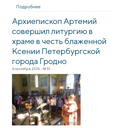
Подробнее
о Архиепископ Артемий совершил
литургию в храме блаженной Ксении
Петербургской города Гродно
Архиепископ Артемий
совершил литургию в
храме в честь блаженной
Ксении Петербургской
города Гродно
6 сентября, 2016 - 18:51