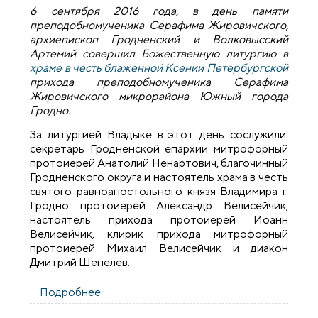
6 сентября 2016 года, в
день памяти
преподобномученика Серафима Жировичского,
архиепископ Гродненский и Волковысский
Артемий совершил Божественную литургию в
храме в честь блаженной Ксении Петербургской
прихода преподобномученика Серафима
Жировичского микрорайона Южный города
Гродно.
За литургией Владыке в этот день сослужили:
секретарь Гродненской епархии митрофорный
протоиерей Анатолий Ненартович, благочинный
Гродненского округа и настоятель храма в честь
святого равноапостольного князя Владимира г.
Гродно протоиерей Александр Велисейчик,
настоятель прихода протоиерей Иоанн
Велисейчик, клирик прихода митрофорный
протоиерей Михаил Велисейчик и диакон
Дмитрий Шепелев.
Подробнее
о Архиепископ Артемий совершил
литургию в храме в честь блаженной