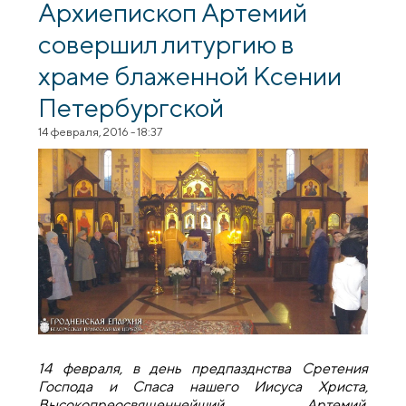
Ксении Петербургской города Гродно
Архиепископ Артемий
совершил литургию в
храме блаженной Ксении
Петербургской
14 февраля, 2016 - 18:37
14 февраля, в день предпазднства Сретения
Господа и Спаса нашего Иисуса Христа,
Высокопреосвященнейший Артемий,