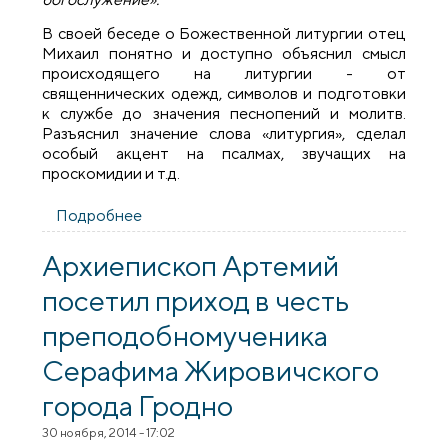
В своей беседе о Божественной литургии отец
Михаил понятно и доступно объяснил смысл
происходящего на литургии - от
священнических одежд, символов и подготовки
к службе до значения песнопений и молитв.
Разъяснил значение слова «литургия», сделал
особый акцент на псалмах, звучащих на
проскомидии и т.д.
Подробнее
о Новая встреча со священником в
духовно-просветительном клубе
«Денница»
Архиепископ Артемий
посетил приход в честь
преподобномученика
Серафима Жировичского
города Гродно
30 ноября, 2014 - 17:02