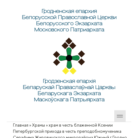
Перейти к основному содержанию
Skip to search
Гродненская епархия
Белорусской Православной Церкви
Белорусского Экзархата
Московского Патриархата
Гродзенская епархія
Беларускай Праваслаўнай Царквы
Беларускага Экзархата
Маскоўскага Патрыярхата
Главная
»
Храмы
»
храм в честь блаженной Ксении
Вы здесь
Петербургской прихода в честь преподобномученика
Серафима Жировичского микрорайона Южный г.Гродно