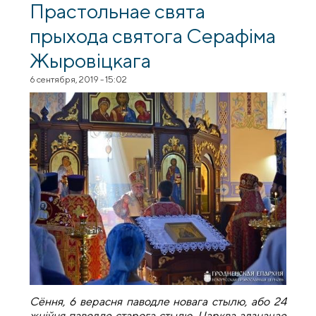
Прастольнае свята
прыхода святога Серафіма
Жыровіцкага
6 сентября, 2019 - 15:02
Сёння, 6 верасня паводле новага стылю, або 24
жнiўня паводле старога стылю, Царква адзначае