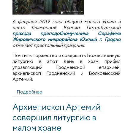
6 февраля 2019 года община малого храма в
честь блаженной Ксении Петербургской
прихода преподобномученика Серафима
Жировичского микрорайона Южный г. Гродно
отмечает престольный праздник.
Почтить торжество и совершить Божественную
литургию в этот день в храм прибыл
управляющий Гродненской епархией,
архиепископ Гродненский и Волковысский
Артемий.
Подробнее
о Архиепископ Артемий совершил
литургию в малом храме прихода
Серафима Жировичского города Гродно
Архиепископ Артемий
совершил литургию в
малом храме