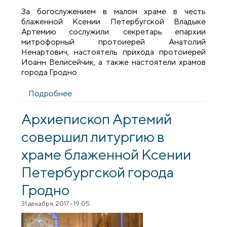
За богослужением в малом храме в честь
блаженной Ксении Петербугской Владыке
Артемию сослужили: секретарь епархии
митрофорный протоиерей Анатолий
Ненартович, настоятель прихода протоиерей
Иоанн Велисейчик, а также настоятели храмов
города Гродно.
Подробнее
о Архиепископ Артемий совершил
литургию в малом храме
прихода преподобномученика
Архиепископ Артемий
Серафима Жировицкого города Гродно
совершил литургию в
храме блаженной Ксении
Петербургской города
Гродно
31 декабря, 2017 - 19:05