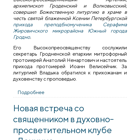
архиепископ Гроденский и Волковысский,
совершил Божественную литургию в храме в
честь святой блаженной Ксении Петербургской
прихода преподбномученика Серафима
Жировичского микрорайона Южный города
Гродно
.
Его Высокопреосвященству сослужили
секретарь Гродненской епархии митрофорный
протоиерей Анатолий Ненартович и настоятель
прихода протоиерей Иоанн Велисейчик. За
литургией Владыка обратился к прихожанам и
духовенству с проповедью.
Подробнее
о Архиепископ Артемий совершил
литургию в храме блаженной Ксении
Петербургской
Новая встреча со
священником в духовно-
просветительном клубе