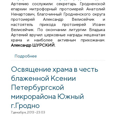
Артемию сослужили: секретарь Гродненской
епархии митрофорный протоиерей Анатолий
Ненартович, благочинный Гродненского округа
протоиерей Александр Велисейчик и
настоятель прихода протоиерей Иоанн
Велисейчик. По окончании литургии Владыка
Артемий вручил церковные награды меценатам
храма и наиболее активным прихожанам.
Александр ШУРСКИЙ.
Подробнее
о Архиепископ Артемий посетил приход
в честь преподобномученика Серафима
Жировичского города Гродно
Освящение храма в честь
блаженной Ксении
Петербургской
микрорайона Южный
г.Гродно
7 декабря, 2013 - 23:03