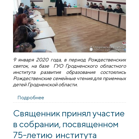
9 января 2020 года, в период Рождественских
святок, на базе ГУО Гродненского областного
института развития образования состоялись
Рождественские семейные чтения для приемных
детей Гродненской области.
Подробнее
о Состоялись Рождественские
семейные чтения для приемных детей
Гродненской области
Священник принял участие
в собрании, посвященном
75-летию института