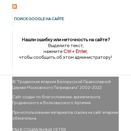
сопровождение семьи в реалиях
современного социокультурного
пространства»
ПОИСК GOОGLE НА САЙТЕ
Нашли ошибку или неточность на сайте?
Выделите текст,
нажмите
Ctrl + Enter
,
чтобы сообщить об этом администратору!
© "
Гроденская епархия Белорусской Православной
Церкви Московского Патриархата
" 2002-2022
Сайт создан по благословению архиепископа
Гродненского и Волковысского Артемия.
При использовании материалов ссылка на сайт епархии
обязательна.
МЫ В СОЦИАЛЬНЫХ СЕТЯХ