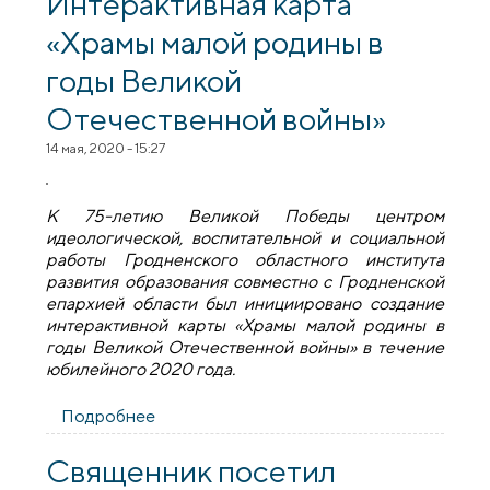
Интерактивная карта
просвещения и воспитания»
«Храмы малой родины в
годы Великой
Отечественной войны»
14 мая, 2020 - 15:27
К 75-летию Великой Победы центром
идеологической, воспитательной и социальной
работы Гродненского областного института
развития образования совместно с Гродненской
епархией области был инициировано создание
интерактивной карты «Храмы малой родины в
годы Великой Отечественной войны» в течение
юбилейного 2020 года.
Подробнее
о Интерактивная карта «Храмы малой
родины в годы Великой Отечественной
войны»
Священник посетил