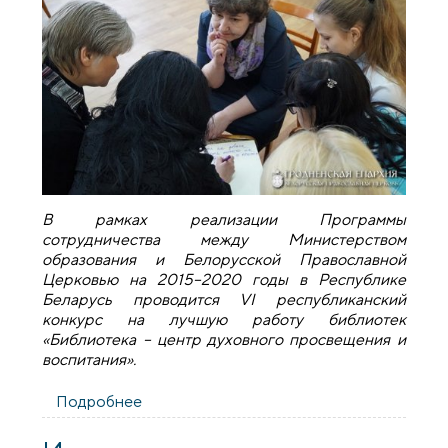
В рамках реализации Программы
сотрудничества между Министерством
образования и Белорусской Православной
Церковью на 2015–2020 годы в Республике
Беларусь проводится VІ республиканский
конкурс на лучшую работу библиотек
«Библиотека – центр духовного просвещения и
воспитания».
Подробнее
о Итоги областного этапа VI
республиканского конкурса
«Библиотека – центр духовного