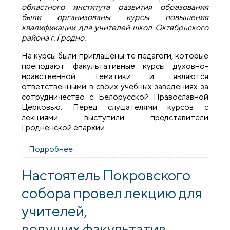
областного института развития образования
были организованы курсы повышения
квалификации для учителей школ Октябрьского
района г. Гродно.
На курсы были приглашены те педагоги, которые
преподают факультативные курсы духовно-
нравственной тематики и являются
ответственными в своих учебных заведениях за
сотрудничество с Белорусской Православной
Церковью. Перед слушателями курсов с
лекциями выступили представители
Гродненской епархии.
Подробнее
о Представители духовенства епархии
выступили с рядом лекций в
Гродненском институте развития
Настоятель Покровского
образования
собора провел лекцию для
учителей,
ведущих факультатив