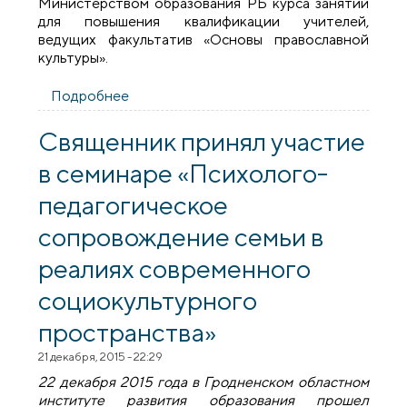
Министерством образования РБ курса занятий
для повышения квалификации учителей,
ведущих факультатив «Основы православной
культуры».
Подробнее
о Настоятель Покровского собора
провел лекцию для учителей,
ведущих факультатив «Основы
Священник принял участие
православной культуры»
в семинаре «Психолого-
педагогическое
сопровождение семьи в
реалиях современного
социокультурного
пространства»
21 декабря, 2015 - 22:29
22 декабря 2015 года в Гродненском областном
институте развития образования прошел