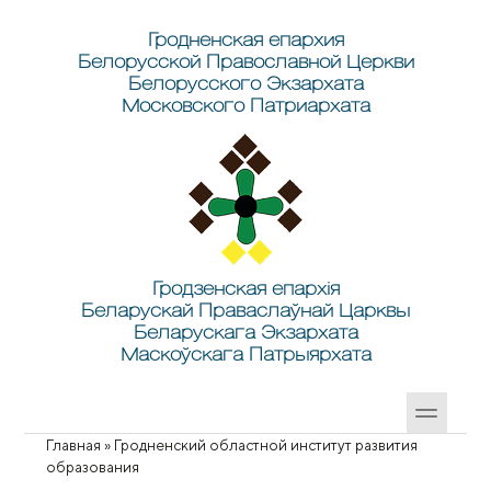
Перейти к основному содержанию
Skip to search
Гродненская епархия
Белорусской Православной Церкви
Белорусского Экзархата
Московского Патриархата
Гродзенская епархія
Беларускай Праваслаўнай Царквы
Беларускага Экзархата
Маскоўскага Патрыярхата
Главная
»
Гродненский областной институт развития
Вы здесь
образования