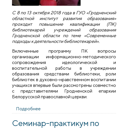
С 8 по 13 октября 2018 года в ГУО «Гродненский
областной институт развития образования»
проходит повышение квалификации (ПК)
библиотекарей учреждений образования
Гродненской области по теме «Современные
подходы к деятельности библиотекарей».
Включенные программу ПК вопросы
организации информационно-методического
сопровождения идеологической и
воспитательной работы в учреждении
образования средствами библиотеки, роли
библиотек в духовно-нравственном воспитании
учащихся впервые были рассмотрены совместно
с представителями Гродненской епархии
Белорусской православной церкви.
Подробнее
о Библиотекари гродненской области
провели в Покровском соборе
практический семинар «Современные
Семинар-практикум по
подходы к деятельности