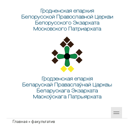
Перейти к основному содержанию
Skip to search
Гродненская епархия
Белорусской Православной Церкви
Белорусского Экзархата
Московского Патриархата
Гродзенская епархія
Беларускай Праваслаўнай Царквы
Беларускага Экзархата
Маскоўскага Патрыярхата
Главная
»
факультатив
Вы здесь