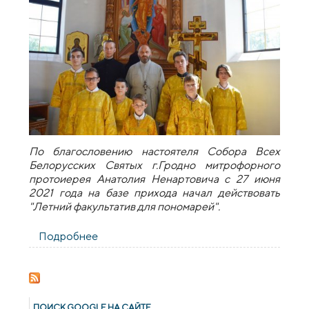
По благословению настоятеля Собора Всех
Белорусских Святых г.Гродно митрофорного
протоиерея Анатолия Ненартовича с 27 июня
2021 года на базе прихода начал действовать
"Летний факультатив для пономарей".
Подробнее
о Летний факультатив для пономарей на
приходе храма в честь Собора Всех
Белорусских Святых
ПОИСК GOОGLE НА САЙТЕ