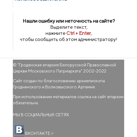
Нашли ошибку или неточность на сайте?
Выделите текст,
нажмите
Ctrl + Enter
,
чтобы сообщить об этом администратору!
© "
Гроденская епархия Белорусской Православной
Церкви Московского Патриархата
" 2002-2022
Сайт создан по благословению архиепископа
Гродненского и Волковысского Артемия.
При использовании материалов ссылка на сайт епархии
обязательна.
МЫ В СОЦИАЛЬНЫХ СЕТЯХ
(внешняя ссылка)
ВКОНТАКТЕ