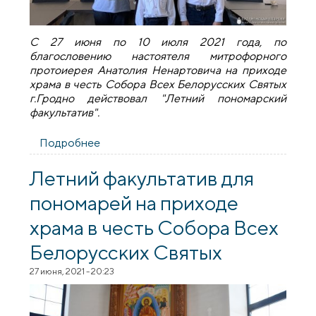
С 27 июня по 10 июля 2021 года, по
благословению настоятеля митрофорного
протоиерея Анатолия Ненартовича на приходе
храма в честь Собора Всех Белорусских Святых
г.Гродно действовал "Летний пономарский
факультатив".
Подробнее
о Завершил работу
"Летний пономарский факультатив" на
приходе храма в честь Собора Всех
Летний факультатив для
Белорусских Святых
пономарей на приходе
храма в честь Собора Всех
Белорусских Святых
27 июня, 2021 - 20:23