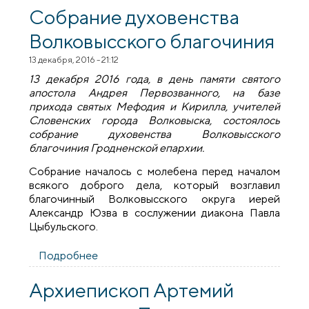
Волковыска
Собрание духовенства
Волковысского благочиния
13 декабря, 2016 - 21:12
13 декабря 2016 года, в день памяти святого
апостола Андрея Первозванного, на базе
прихода святых Мефодия и Кирилла, учителей
Словенских города Волковыска, состоялось
собрание духовенства Волковысского
благочиния Гродненской епархии.
Собрание началось с молебена перед началом
всякого доброго дела, который возглавил
благочинный Волковысского округа иерей
Александр Юзва в сослужении диакона Павла
Цыбульского.
Подробнее
о Собрание духовенства Волковысского
благочиния
Архиепископ Артемий