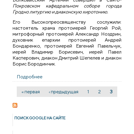
Покровском кафедральном соборе города
Гродно литургию и диаконскую хиротонию.
Его Высокопреосвященству сослужили:
настоятель храма протоиерей Георгий Рой,
митрофорный протоиерей Александр Ноздрин,
духовник епархии протоиерей Андрей
Бондаренко, протоиерей Евгений Павельчук,
иерей Владимир Борисевич, иерей Павел
Касперович, диакон Дмитрий Шепелев и диакон
Борис Бородинчик.
Подробнее
о Архиепископ Артемий совершил в
Покровском соборе литургию и
диаконскую хиротонию
« первая
‹ предыдущая
1
2
3
Страницы
ПОИСК GOОGLE НА САЙТЕ