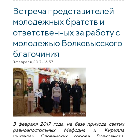
втреча молодежных братств
Волковысского благочиния
Встреча представителей
молодежных братств и
ответственных за работу с
молодежью Волковысского
благочиния
3 февраля, 2017 - 16:57
3 февраля 2017 года, на базе прихода святых
равноапостольных Мефодия и Кирилла
учителей Словенских города Волковыска,