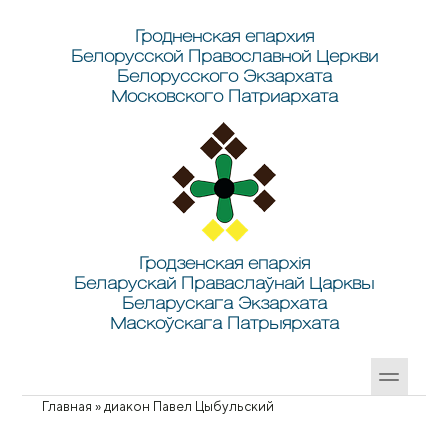
Перейти к основному содержанию
Skip to search
Гродненская епархия
Белорусской Православной Церкви
Белорусского Экзархата
Московского Патриархата
Гродзенская епархія
Беларускай Праваслаўнай Царквы
Беларускага Экзархата
Маскоўскага Патрыярхата
Главная
»
диакон Павел Цыбульский
Вы здесь