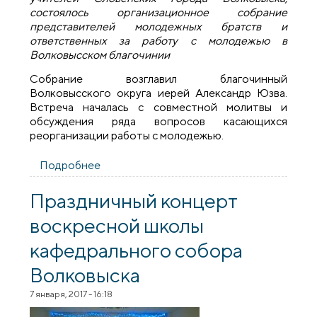
состоялось организационное собрание
представителей молодежных братств и
ответственных за работу с молодежью в
Волковысском благочинии
Собрание возглавил благочинный
Волковысского округа иерей Александр Юзва.
Встреча началась с совместной молитвы и
обсуждения ряда вопросов касающихся
реорганизации работы с молодежью.
Подробнее
о Встреча представителей молодежных
братств и ответственных за работу с
молодежью Волковысского благочиния
Праздничный концерт
воскресной школы
кафедрального собора
Волковыска
7 января, 2017 - 16:18