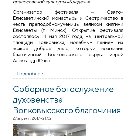
православной культуры «Кладезь».
Организатор фестиваля — Свято-
Елисаветинский монастырь и Сестричество в
честь преподобномученицы великой княгини
Елисаветы (г. Минск). Открытие фестиваля
состоялось 14 мая 2017 года, на центральной
площади Волковыска, молебным пением на
всякое доброе дело, который возглавил
благочинный Волковысского округа иерей
Александр Юзва.
Подробнее
о Открытие фестиваля православной
культуры «Кладезь» в Волковыске
Соборное богослужение
духовенства
Волковысского благочиния
27 апреля, 2017 - 21:02