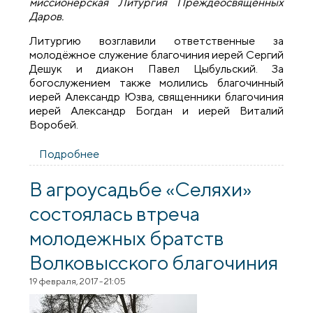
миссионерская Литургия Преждеосвященных
Даров.
Литургию возглавили ответственные за
молодёжное служение благочиния иерей Сергий
Дешук и диакон Павел Цыбульский. За
богослужением также молились благочинный
иерей Александр Юзва, священники благочиния
иерей Александр Богдан и иерей Виталий
Воробей.
Подробнее
о В Волковыске совершили
миссионерскую Литургию
Преждеосвященных Даров для
В агроусадьбе «Селяхи»
молодежных братств благочиния
состоялась втреча
молодежных братств
Волковысского благочиния
19 февраля, 2017 - 21:05