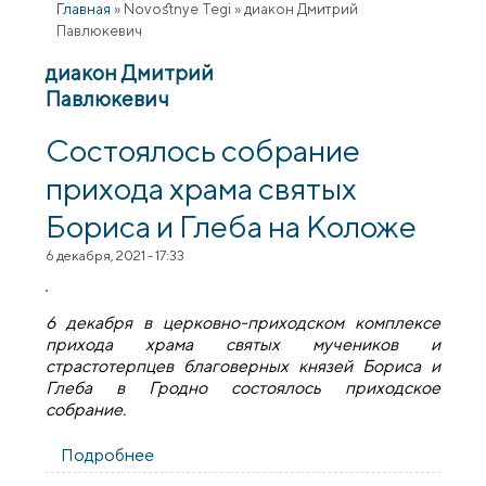
Главная
»
Novostnye Tegi
»
диакон Дмитрий
Павлюкевич
диакон Дмитрий
Павлюкевич
Состоялось собрание
прихода храма святых
Бориса и Глеба на Коложе
6 декабря, 2021 - 17:33
6 декабря в церковно-приходском комплексе
прихода храма святых мучеников и
страстотерпцев благоверных князей Бориса и
Глеба в Гродно состоялось приходское
собрание.
Подробнее
о Состоялось собрание прихода храма
святых Бориса и Глеба на Коложе