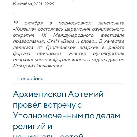
19 октября, 2021 - 22:29
19 октября в подмосковном пансионате
«Клязьма» состоялась церемония официального
открытия IX Международного фестиваля
православных СМИ «Вера и слово». В качестве
делегата от Гродненской епархии в работе
форума принимает участие руководитель
епархиального информационного отдела диакон
Дмитрий Павлюкевич.
Подробнее
о Представитель Гродненской епархии
принимает участие в Международном
фестивале «Вера и слово»
Архиепископ Артемий
провёл встречу с
Уполномоченным по делам
религий и
национальностей