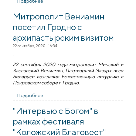
Подробнее
о Архиепископ Артемий провёл встречу
с Уполномоченным по делам религий и
национальностей
Митрополит Вениамин
посетил Гродно с
архипастырским визитом
22 сентября, 2020 - 16:34
22 сентября 2020 года митрополит Минский и
Заславский Вениамин, Патриарший Экзарх всея
Беларуси возглавил Божественную литургию в
Покровском соборе г. Гродно.
Подробнее
о Митрополит Вениамин посетил
Гродно с архипастырским визитом
"Интервью с Богом" в
рамках фестиваля
"Коложский Благовест"