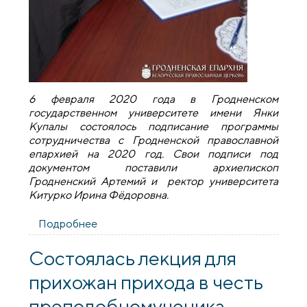
6 февраля 2020 года в Гродненском
государственном университете имени Янки
Купалы состоялось подписание программы
сотрудничества с Гродненской православной
епархией на 2020 год. Свои подписи под
документом поставили архиепископ
Гродненский Артемий и ректор университета
Китурко Ирина Фёдоровна.
Подробнее
о В ГрГУ состоялось подписание
программы сотрудничества с
Гродненской православной епархией на
Состоялась лекция для
2020 год
прихожан прихода в честь
преподобномученика