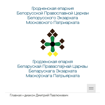
Перейти к основному содержанию
Skip to search
Гродненская епархия
Белорусской Православной Церкви
Белорусского Экзархата
Московского Патриархата
Гродзенская епархія
Беларускай Праваслаўнай Царквы
Беларускага Экзархата
Маскоўскага Патрыярхата
Главная
»
диакон Дмитрий Павлюкевич
Вы здесь