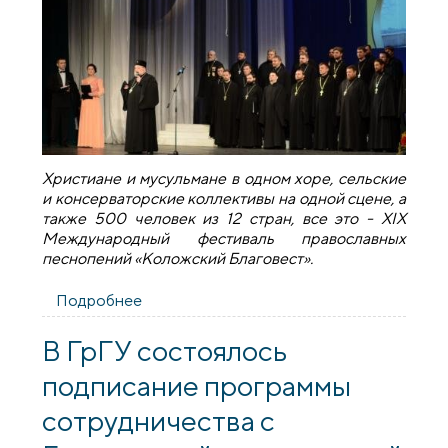
Христиане и мусульмане в одном хоре, сельские
и консерваторские коллективы на одной сцене, а
также 500 человек из 12 стран, все это - XIX
Международный фестиваль православных
песнопений «Коложский Благовест».
Подробнее
о От Амстердама до Ташкента: 37 хоров
выступят в Гродно
В ГрГУ состоялось
подписание программы
сотрудничества с