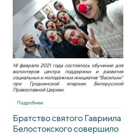
14 февраля 2021 года состоялось обучение для
волонтеров центра поддержки и развития
социальных и молодежных инициатив "Васильки"
при Гродненской епархии Белорусской
Православной Церкви.
Подробнее
о Тренинг для волонтеров центра
поддержки и развития социальных и
молодежных инициатив "Васильки"
Братство святого Гавриила
Белостокского совершило