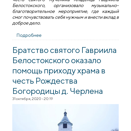
Белостокского, организовало музыкально-
благотворительное мероприятие, где каждый
смог почувствовать себя нужным и внести вклад в
доброе дело.
Подробнее
о На базе центра молодежных
инициатив «Васильки» прошло
музыкально-благотворительное
Братство святого Гавриила
мероприятие
Белостокского оказало
помощь приходу храма в
честь Рождества
Богородицы д. Черлена
31 октября, 2020 - 20:19