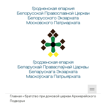
Перейти к основному содержанию
Skip to search
Гродненская епархия
Белорусской Православной Церкви
Белорусского Экзархата
Московского Патриархата
Гродзенская епархія
Беларускай Праваслаўнай Царквы
Беларускага Экзархата
Маскоўскага Патрыярхата
Главная
»
братство при домовой церкви Архиерейского
Вы здесь
Подворья