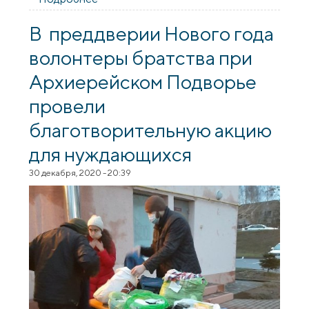
культурно-социальных молодежных
инициатив "Васильки"
В преддверии Нового года
волонтеры братства при
Архиерейском Подворье
провели
благотворительную акцию
для нуждающихся
30 декабря, 2020 - 20:39