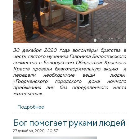
30 декабря 2020 года волонтёры братства в
честь святого мученика Гавриила Белостокского
совместно с Белорусским Обществом Красного
Креста провели благотворительную акцию и
передали необходимые вещи людям
«Гродненского городского дома ночного
пребывания лиц без определенного места
жительства».
Подробнее
о В преддверии Нового года волонтеры
братства при Архиерейском Подворье
провели благотворительную акцию для
Бог помогает руками людей
нуждающихся
27 декабря, 2020 - 20:57