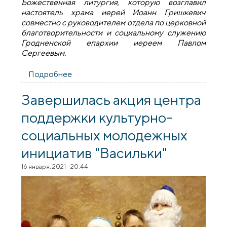
Божественная литургия, которую возглавил
настоятель храма иерей Иоанн Гришкевич
совместно с руководителем отдела по церковной
благотворительности и социальному служению
Гродненской епархии иереем Павлом
Сергеевым.
Подробнее
о Братство святого Гавриила
Белостокского совершило
паломничество в Волпу
Завершилась акция центра
поддержки культурно-
социальных молодежных
инициатив "Васильки"
16 января, 2021 - 20:44