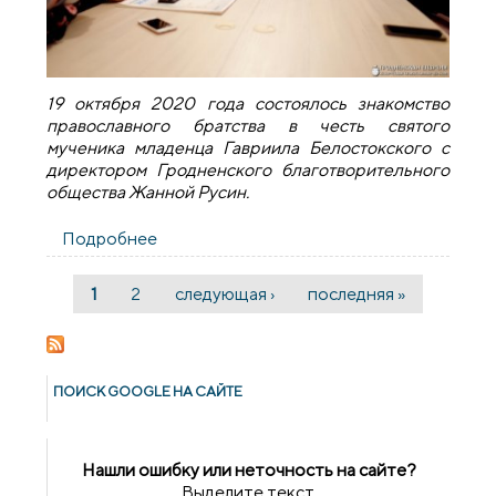
19 октября 2020 года состоялось знакомство
православного братства в честь святого
мученика младенца Гавриила Белостокского с
директором Гродненского благотворительного
общества Жанной Русин.
Подробнее
о Члены братства святого Гавриила
Белостокского встретились с
директором Гродненского
1
2
следующая ›
последняя »
Страницы
благотворительного общества
ПОИСК GOОGLE НА САЙТЕ
Нашли ошибку или неточность на сайте?
Выделите текст,