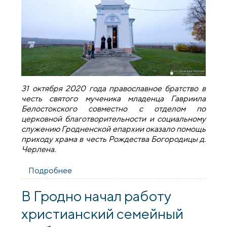
31 октября 2020 года православное братство в
честь святого мученика младенца Гавриила
Белостокского совместно с отделом по
церковной благотворительности и социальному
служению Гродненской епархии оказало помощь
приходу храма в честь Рождества Богородицы д.
Черлена.
Подробнее
о Братство святого Гавриила
Белостокского оказало помощь приходу
храма в честь Рождества Богородицы д.
В Гродно начал работу
Черлена
христианский семейный