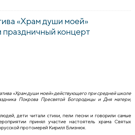
в средней школе №3 города Скиделя
тива «Храм души моей»
и праздничный концерт
ьтатива «Храм души моей» действующего при средней школе
здника Покрова Пресвятой Богородицы и Дня матери,
людей, дети читали стихи, пели песни и говорили самые
ероприятии принял участие настоятель храма Святых
орусской протоиерей Кирилл Близнюк.