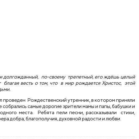
и долгожданный, по-своему трепетный, его ждёшь целый
т благая весть о том, что в мир рождается Христос, этой
дьми.
был проведен Рождественский утренник, в котором приняли
е собрались самые дорогие зрители мамы и папы, бабушки и
бодного места. Ребята пели песни, рассказывали стихи,
ера добра, благополучия, духовной радости и любви.
в средней школе №3 города Скидель