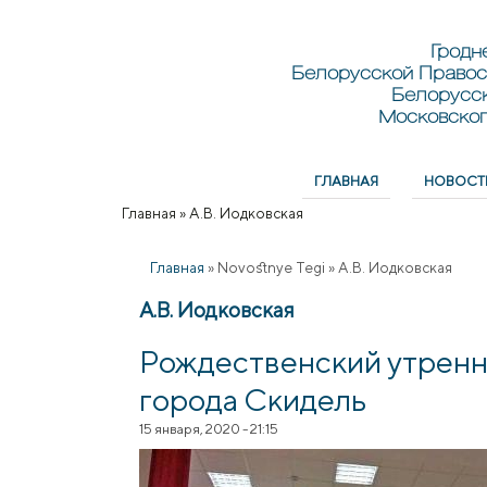
Перейти к основному содержанию
Skip to search
Гродн
Белорусской Правос
Белорусс
Московског
ГЛАВНАЯ
НОВОСТ
Главное меню
Главная
»
А.В. Иодковская
Вы здесь
Главная
»
Novostnye Tegi
»
А.В. Иодковская
А.В. Иодковская
Рождественский утренн
города Скидель
15 января, 2020 - 21:15