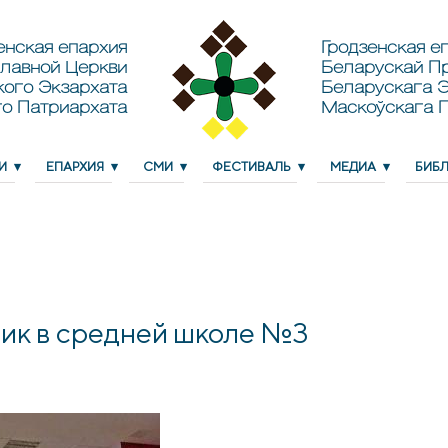
енская епархия
Гродзенская еп
лавной Церкви
Беларускай П
кого Экзархата
Беларускага Э
о Патриархата
Маскоўскага 
И
ЕПАРХИЯ
СМИ
ФЕСТИВАЛЬ
МЕДИА
БИБ
ик в средней школе №3