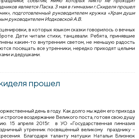
раздники, события, мимо которых никто не проходит
дников является Пасха. 3 мая в гимназии г.Скиделя прошел
дник», подготовленный руководителем кружка «Храм души
ным руководителем Иодковской А.В.
ценировки, в которых языком сказки говорилось о вечных
броте. Дети читали стихи, танцевали. Ребята, принявшие
полнены каким-то внутренним светом, не меньшую радость
аются посещать все утренники, нередко приходят целыми
ками и дедушками.
 прошел пасхальный утренник
Скиделя прошел
торжественный день в году. Как долго мы ждём его прихода
и строгое воздержание Великого поста, готовя свою душу
ию. 15 апреля 2015г. в УО «Государственная гимназия
здничный утренник посвящённый великому празднику –
ресения. Благодаря таланту матушки Натальи Близнюк