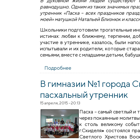
В духовной жизни людей существуют п
равнодушно. Одним из таких значимых праз
утренник «Пасха – всех праздников праз
моей» матушкой Натальей Близнюк и класс
Школьники подготовили трогательные инс
истинах: любви к ближнему, терпении, до
участие в утреннике, казалось, были на
испытывали и их родители, которые стар
семьями, вместе с младшими детьми, бабуш
Подробнее
о В гимназии города Скидель
В гимназии №1 города 
пасхальный утренник
15 апреля, 2015 - 20:13
Пасха – самый светлый и 
через покаянные молитвы 
к столь великому событ
г.Скиделя
»
состоялся пра
Светлого Христова Воск