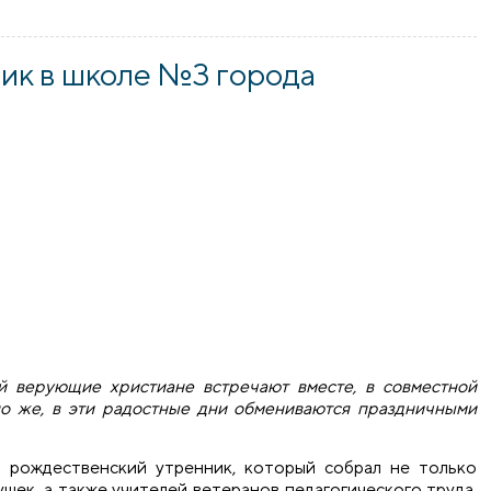
а «Храм души моей» города Скидель провели праздничный к
ик в школе №3 города
й верующие христиане встречают вместе, в совместной
чно же, в эти радостные дни обмениваются праздничными
 рождественский утренник, который собрал не только
ушек, а также учителей ветеранов педагогического труда.