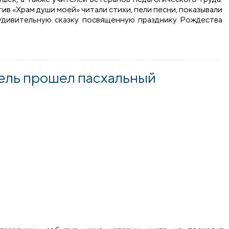
в «Храм души моей» читали стихи, пели песни, показывали
 удивительную сказку посвященную празднику Рождества
в школе №3 города Скидель
ель прошел пасхальный