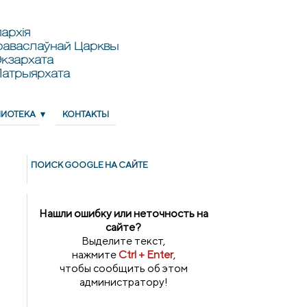
архія
раваслаўнай Царквы
кзархата
Патрыярхата
ЛИОТЕКА
КОНТАКТЫ
ПОИСК GOОGLE НА САЙТЕ
Нашли ошибку или неточность на
сайте?
Выделите текст,
нажмите
Ctrl + Enter
,
чтобы сообщить об этом
администратору!