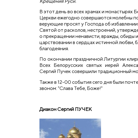
Крещения Руси.
В этот день во всех храмах и монастырях
Церкви ежегодно совершаются молебны по 
верующие просят у Господа об избавлении
Святой от расколов, нестроений, утвержд
о прекращении ненависти, вражды, обиды и
царствовании в сердцах истинной любви, б
благодеяния.
По окончании праздничной Литургии клир
Всех Белорусских святых иерей Алекс
Сергий Пучек совершили традиционный мо
Также в 12-00 события сего дня были поч
звоном: "Слава Тебе, Боже!"
Диакон Сергий ПУЧЕК