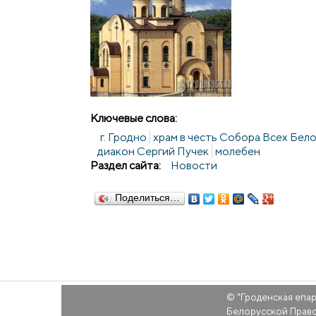
Ключевые слова:
г. Гродно
храм в честь Собора Всех Бел
диакон Сергий Пучек
молебен
Раздел сайта:
Новости
Поделиться…
© "
Гроденская епа
Белорусской Прав