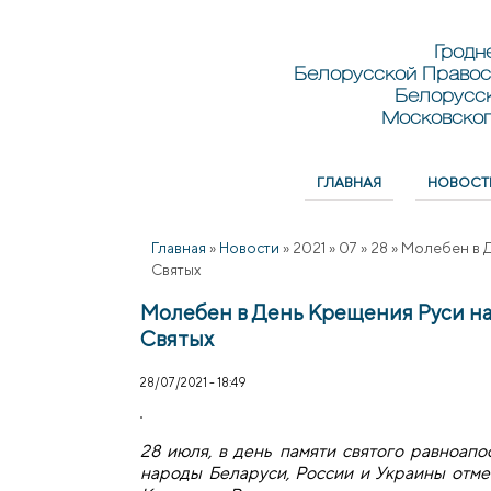
Перейти к основному содержанию
Skip to search
Гродн
Белорусской Правос
Белорусс
Московског
ГЛАВНАЯ
НОВОСТ
Главное меню
Главная
»
Новости
»
2021
»
07
»
28
»
Молебен в Д
Святых
Молебен в День Крещения Руси на
Святых
28/07/2021 - 18:49
28 июля, в день памяти святого равноапо
народы Беларуси, России и Украины отме