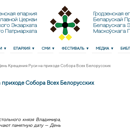
енская епархия
Гродзенская еп
лавной Церкви
Беларускай П
кого Экзархата
Беларускага Э
о Патриархата
Маскоўскага 
И
ЕПАРХИЯ
СМИ
ФЕСТИВАЛЬ
МЕДИА
БИБ
ень Крещения Руси на приходе Собора Всех Белорусских
 приходе Собора Всех Белорусских
стольного князя Владимира,
чают памятную дату — День