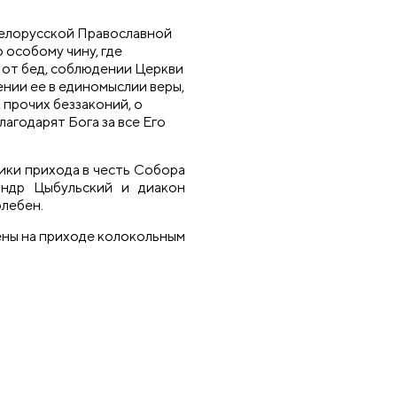
 Белорусской Православной
особому чину, где
 от бед, соблюдении Церкви
ении ее в единомыслии веры,
 прочих беззаконий, о
лагодарят Бога за все Его
ики прихода в честь Собора
андр Цыбульский и диакон
лебен.
тены на приходе колокольным