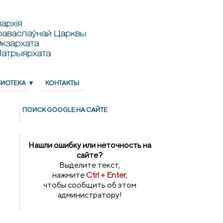
архія
раваслаўнай Царквы
кзархата
Патрыярхата
ЛИОТЕКА
КОНТАКТЫ
ПОИСК GOОGLE НА САЙТЕ
Нашли ошибку или неточность на
сайте?
Выделите текст,
нажмите
Ctrl + Enter
,
чтобы сообщить об этом
администратору!