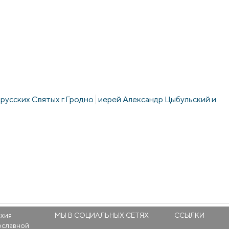
орусских Святых г.Гродно
иерей Александр Цыбульский и
рхия
МЫ В СОЦИАЛЬНЫХ СЕТЯХ
ССЫЛКИ
ославной