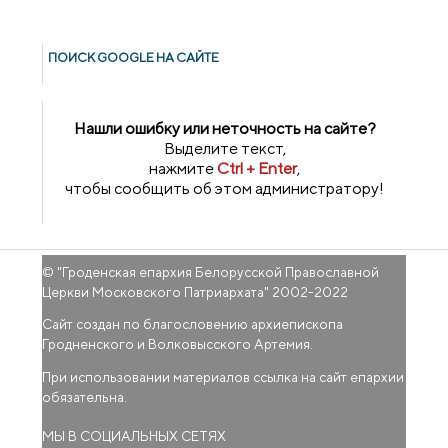
ПОИСК GOОGLE НА САЙТЕ
Нашли ошибку или неточность на сайте?
Выделите текст,
нажмите
Ctrl + Enter
,
чтобы сообщить об этом администратору!
© "
Гроденская епархия Белорусской Православной
Церкви Московского Патриархата
" 2002-2022
Сайт создан по благословению архиепископа
Гродненского и Волковысского Артемия.
При использовании материалов ссылка на сайт епархии
обязательна.
МЫ В СОЦИАЛЬНЫХ СЕТЯХ