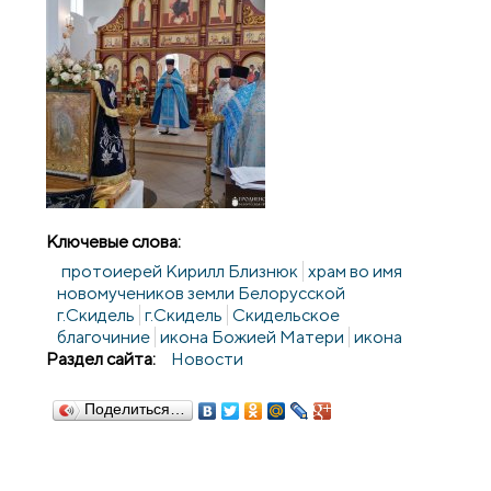
Ключевые слова:
протоиерей Кирилл Близнюк
храм во имя
новомучеников земли Белорусской
г.Скидель
г.Скидель
Скидельское
благочиние
икона Божией Матери
икона
Раздел сайта:
Новости
Поделиться…