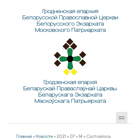
Перейти к основному содержанию
Skip to search
Гродненская епархия
Белорусской Православной Церкви
Белорусского Экзархата
Московского Патриархата
Гродзенская епархія
Беларускай Праваслаўнай Царквы
Беларускага Экзархата
Маскоўскага Патрыярхата
Главная
»
Новости
»
2021
»
07
»
14
»
Состоялось