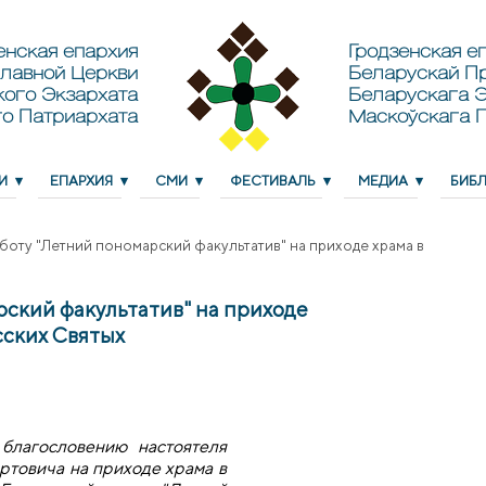
енская епархия
Гродзенская еп
лавной Церкви
Беларускай П
кого Экзархата
Беларускага Э
о Патриархата
Маскоўскага 
И
ЕПАРХИЯ
СМИ
ФЕСТИВАЛЬ
МЕДИА
БИБ
боту "Летний пономарский факультатив" на приходе храма в
ский факультатив" на приходе
сских Святых
благословению настоятеля
товича на приходе храма в