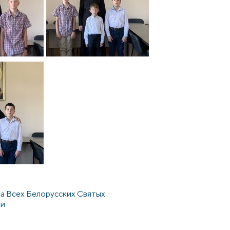
ра Всех Белорусских Святых
ри