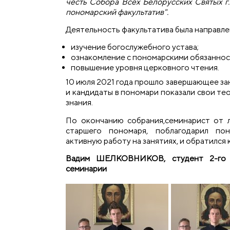
честь Собора Всех Белорусских Святых г
пономарский факультатив".
Деятельность факультатива была направлен
изучение богослужебного устава;
ознакомление с пономарскими обязаннос
повышение уровня церковного чтения.
10 июля 2021 года прошло завершающее за
и кандидаты в пономари показали свои те
знания.
По окончанию собрания,семинарист от 
старшего пономаря, поблагодарил по
активную работу на занятиях, и обратился 
Вадим ШЕЛКОВНИКОВ, студент 2-го 
семинарии