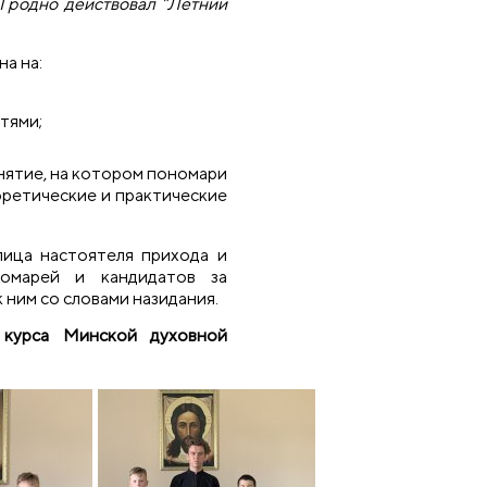
.Гродно действовал "Летний
а на:
тями;
нятие, на котором пономари
оретические и практические
лица настоятеля прихода и
номарей и кандидатов за
к ним со словами назидания.
курса Минской духовной