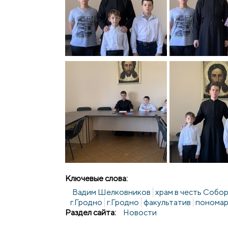
Ключевые слова:
Вадим Шелковников
храм в честь Собо
г.Гродно
г.Гродно
факультатив
понома
Раздел сайта:
Новости