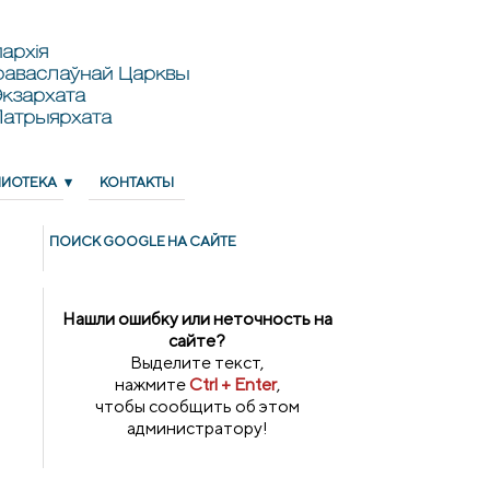
архія
раваслаўнай Царквы
кзархата
Патрыярхата
ЛИОТЕКА
КОНТАКТЫ
ПОИСК GOОGLE НА САЙТЕ
Нашли ошибку или неточность на
сайте?
Выделите текст,
нажмите
Ctrl + Enter
,
чтобы сообщить об этом
администратору!