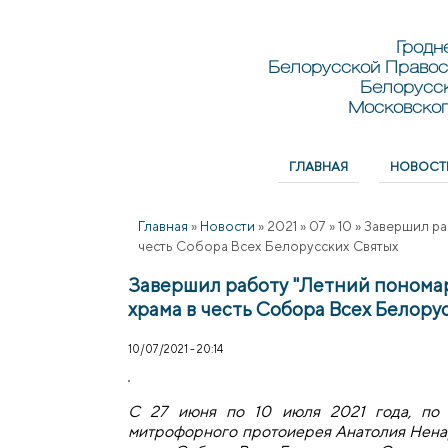
Перейти к основному содержанию
Skip to search
Гродн
Белорусской Правос
Белорусс
Московског
ГЛАВНАЯ
НОВОСТ
Главное меню
Главная
»
Новости
»
2021
»
07
»
10
»
Завершил ра
честь Собора Всех Белорусских Святых
Завершил работу "Летний пономар
храма в честь Собора Всех Белору
10/07/2021 - 20:14
С 27 июня по 10 июля 2021 года, по 
митрофорного протоиерея Анатолия Ненар