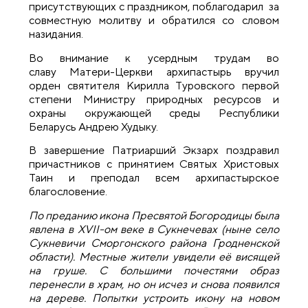
присутствующих с праздником, поблагодарил за
совместную молитву и обратился со словом
назидания.
Во внимание к усердным трудам во
славу Матери-Церкви архипастырь вручил
орден святителя Кирилла Туровского первой
степени Министру природных ресурсов и
охраны окружающей среды Республики
Беларусь Андрею Худыку.
В завершение Патриарший Экзарх поздравил
причастников с принятием Святых Христовых
Таин и преподал всем архипастырское
благословение.
По преданию икона Пресвятой Богородицы была
явлена в XVII-ом веке в Сукнечевах (ныне село
Сукневичи Сморгонского района Гродненской
области).
Местные жители увидели её висящей
на груше. С большими почестями образ
перенесли в храм, но он исчез и снова появился
на дереве. Попытки устроить икону на новом