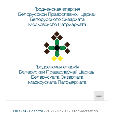
Перейти к основному содержанию
Skip to search
Гродненская епархия
Белорусской Православной Церкви
Белорусского Экзархата
Московского Патриархата
Гродзенская епархія
Беларускай Праваслаўнай Царквы
Беларускага Экзархата
Маскоўскага Патрыярхата
Главная
»
Новости
»
2021
»
07
»
10
»
В торжествах по