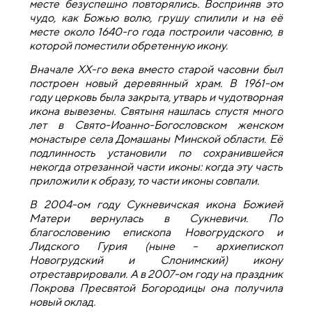
месте безуспешно повторялись. Восприняв это
чудо, как Божью волю, грушу спилили и на её
месте около 1640-го года построили часовню, в
которой поместили обретенную икону.
Вначале ХХ-го века вместо старой часовни был
построен новый деревянный храм. В 1961-ом
году церковь была закрыта, утварь и чудотворная
икона вывезены.
Святыня нашлась спустя много
лет в Свято-Иоанно-Богословском женском
монастыре села Домашаны Минской области. Её
подлинность установили по сохранившейся
некогда отрезанной части иконы: когда эту часть
приложили к образу, то части иконы совпали.
В 2004-ом году Сукневичская икона Божией
Матери вернулась в Сукневичи. По
благословению епископа Новогрудского и
Лидского Гурия (ныне – архиепископ
Новогрудский и Слонимский) икону
отреставрировали. А в 2007-ом году на праздник
Покрова Пресвятой Богородицы она получила
новый оклад.