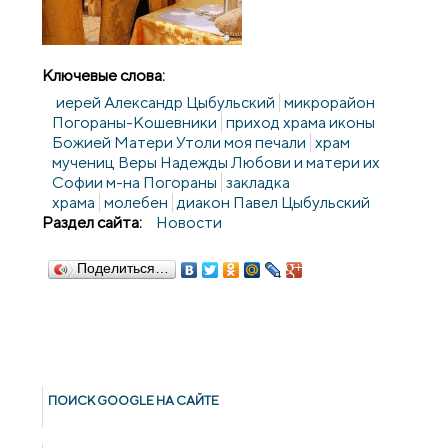
Ключевые слова:
иерей Александр Цыбульский
микрорайон
Погораны-Кошевники
приход храма иконы
Божией Матери Утоли моя печали
храм
мучениц Веры Надежды Любови и матери их
Софии м-на Погораны
закладка
храма
молебен
диакон Павел Цыбульский
Раздел сайта:
Новости
Поделиться…
ПОИСК GOОGLE НА САЙТЕ