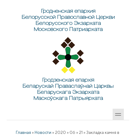
Перейти к основному содержанию
Skip to search
Гродненская епархия
Белорусской Православной Церкви
Белорусского Экзархата
Московского Патриархата
Гродзенская епархія
Беларускай Праваслаўнай Царквы
Беларускага Экзархата
Маскоўскага Патрыярхата
Главная
»
Новости
»
2020
»
06
»
21
»
Закладка камня в