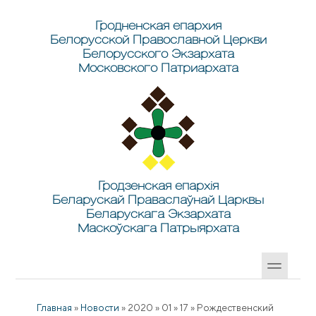
Перейти к основному содержанию
Skip to search
Гродненская епархия
Белорусской Православной Церкви
Белорусского Экзархата
Московского Патриархата
Гродзенская епархія
Беларускай Праваслаўнай Царквы
Беларускага Экзархата
Маскоўскага Патрыярхата
Главная
»
Новости
»
2020
»
01
»
17
»
Рождественский