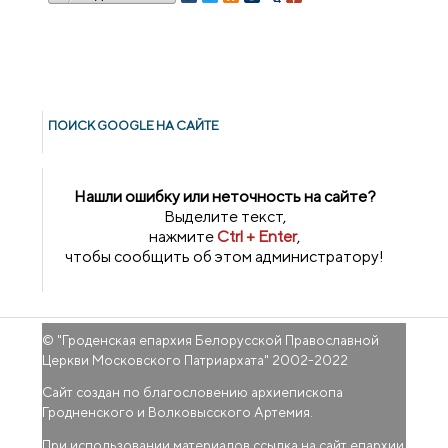
ПОИСК GOОGLE НА САЙТЕ
Нашли ошибку или неточность на сайте?
Выделите текст,
нажмите
Ctrl + Enter
,
чтобы сообщить об этом администратору!
© "
Гроденская епархия Белорусской Православной
Церкви Московского Патриархата
" 2002-2022
Сайт создан по благословению архиепископа
Гродненского и Волковысского Артемия.
При использовании материалов ссылка на сайт епархии