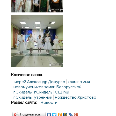
Ключевые слова:
иерей Александр Дежурко
храм во имя
новомучеников земли Белорусской
г.Скидель
г.Скидель
СШ №1
г.Скидель
утренник
Рождество Христово
Раздел сайта:
Новости
Поделиться…