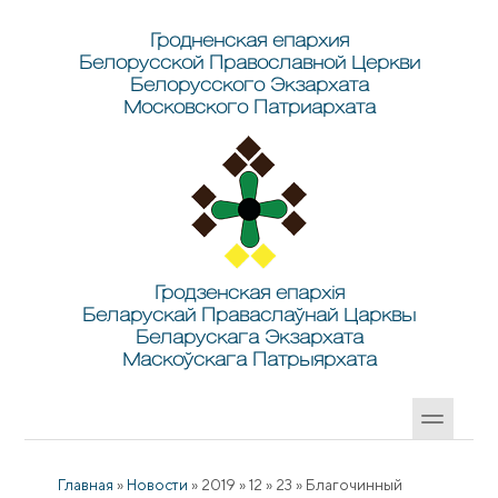
Перейти к основному содержанию
Skip to search
Гродненская епархия
Белорусской Православной Церкви
Белорусского Экзархата
Московского Патриархата
Гродзенская епархія
Беларускай Праваслаўнай Царквы
Беларускага Экзархата
Маскоўскага Патрыярхата
Главная
»
Новости
»
2019
»
12
»
23
»
Благочинный