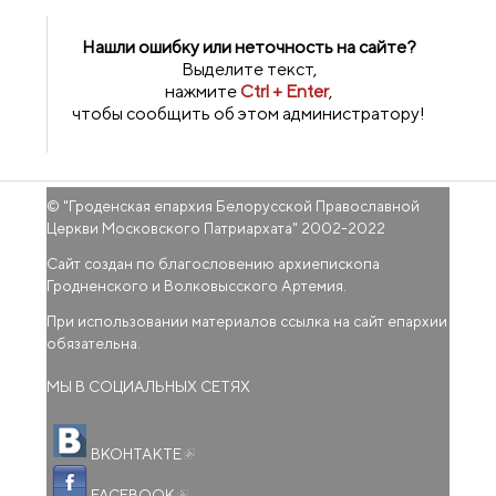
Нашли ошибку или неточность на сайте?
Выделите текст,
нажмите
Ctrl + Enter
,
чтобы сообщить об этом администратору!
© "
Гроденская епархия Белорусской Православной
Церкви Московского Патриархата
" 2002-2022
Сайт создан по благословению архиепископа
Гродненского и Волковысского Артемия.
При использовании материалов ссылка на сайт епархии
обязательна.
МЫ В СОЦИАЛЬНЫХ СЕТЯХ
(внешняя ссылка)
ВКОНТАКТЕ
(внешняя ссылка)
FACEBOOK