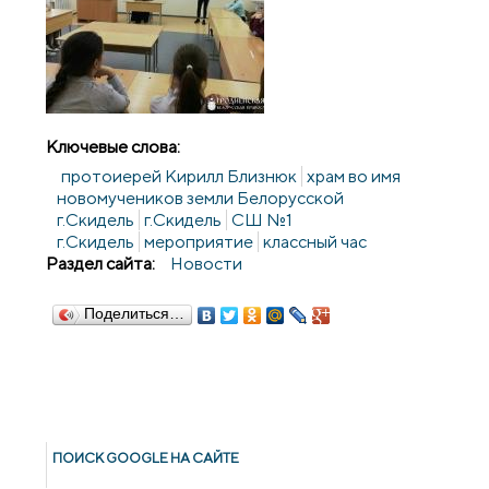
Ключевые слова:
протоиерей Кирилл Близнюк
храм во имя
новомучеников земли Белорусской
г.Скидель
г.Скидель
СШ №1
г.Скидель
мероприятие
классный час
Раздел сайта:
Новости
Поделиться…
ПОИСК GOОGLE НА САЙТЕ