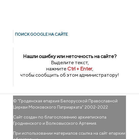
ПОИСК GOОGLE НА САЙТЕ
Нашли ошибку или неточность на сайте?
Выделите текст,
нажмите
Ctrl + Enter
,
чтобы сообщить об этом администратору!
© "
Гроденская епархия Белорусской Православной
Церкви Московского Патриархата
" 2002-2022
Сайт создан по благословению архиепископа
Гродненского и Волковысского Артемия.
При использовании материалов ссылка на сайт епархии