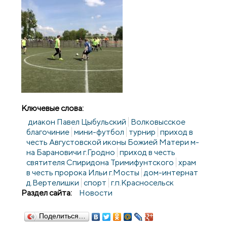
Ключевые слова:
диакон Павел Цыбульский
Волковысское
благочиние
мини-футбол
турнир
приход в
честь Августовской иконы Божией Матери м-
на Барановичи г.Гродно
приход в честь
святителя Спиридона Тримифунтского
храм
в честь пророка Ильи г.Мосты
дом-интернат
д.Вертелишки
спорт
г.п.Красносельск
Раздел сайта:
Новости
Поделиться…