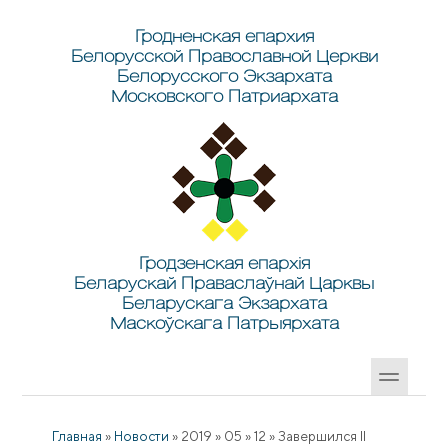
Перейти к основному содержанию
Skip to search
Гродненская епархия
Белорусской Православной Церкви
Белорусского Экзархата
Московского Патриархата
Гродзенская епархія
Беларускай Праваслаўнай Царквы
Беларускага Экзархата
Маскоўскага Патрыярхата
Главная
»
Новости
»
2019
»
05
»
12
»
Завершился II