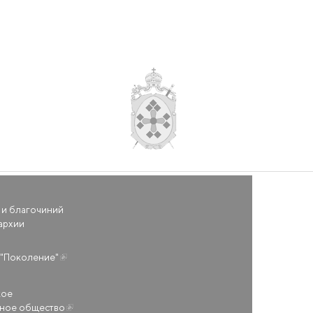
 и благочиний
архии
(внешняя ссылка)
"Поколение"
кое
ьное общество
(внешняя ссылка)