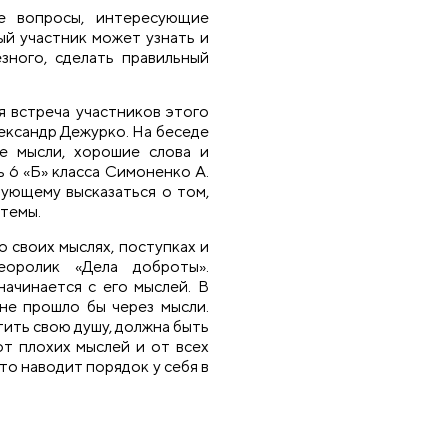
е вопросы, интересующие
ый участник может узнать и
зного, сделать правильный
я встреча участников этого
лександр Дежурко. На беседе
ые мысли, хорошие слова и
 6 «Б» класса Симоненко А.
вующему высказаться о том,
 темы.
о своих мыслях, поступках и
еоролик «Дела доброты».
начинается с его мыслей. В
 не прошло бы через мысли.
тить свою душу, должна быть
от плохих мыслей и от всех
то наводит порядок у себя в