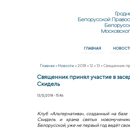
Перейти к основному содержанию
Skip to search
Гродн
Белорусской Правос
Белорусс
Московског
ГЛАВНАЯ
НОВОСТ
Главное меню
Главная
»
Новости
»
2018
»
12
»
13
»
Священник при
Священник принял участие в засе
Скидель
13/12/2018 - 15:46
Клуб «Альтернатива», созданный на баз
Скидель и храма святых новомученик
Белорусской, уже не первый год ведёт сво