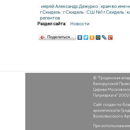
иерей Александр Дежурко
храм во имя 
г.Скидель
г.Скидель
СШ №1 г.Скидель
к
регентов
Раздел сайта:
Новости
Поделиться…
© "
Гроденская епа
Белорусской Прав
Церкви Московско
Патриархата
" 2002
Сайт создан по бл
архиепископа Грод
Волковысского Ар
При использовании