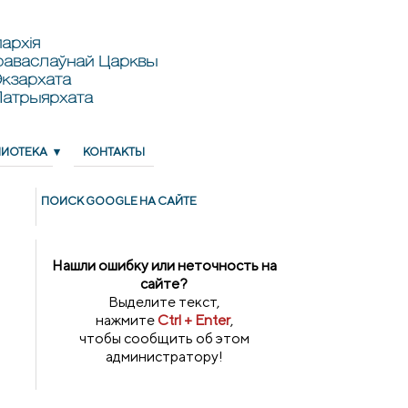
архія
раваслаўнай Царквы
кзархата
Патрыярхата
ЛИОТЕКА
КОНТАКТЫ
ПОИСК GOОGLE НА САЙТЕ
Нашли ошибку или неточность на
сайте?
Выделите текст,
нажмите
Ctrl + Enter
,
чтобы сообщить об этом
администратору!