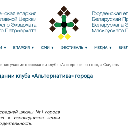
енская епархия
Гродзенская еп
лавной Церкви
Беларускай П
кого Экзархата
Беларускага Э
о Патриархата
Маскоўскага 
И
ЕПАРХИЯ
СМИ
ФЕСТИВАЛЬ
МЕДИА
БИБ
нял участие в заседании клуба «Альтернатива» города Скидель
дании клуба «Альтернатива» города
е средней школы №1 города
ов и исповедников земли
ю деятельность.