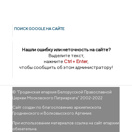
ПОИСК GOОGLE НА САЙТЕ
Нашли ошибку или неточность на сайте?
Выделите текст,
нажмите
Ctrl + Enter
,
чтобы сообщить об этом администратору!
© "
Гроденская епархия Белорусской Православной
Церкви Московского Патриархата
" 2002-2022
Сайт создан по благословению архиепископа
Гродненского и Волковысского Артемия.
При использовании материалов ссылка на сайт епархии
обязательна.