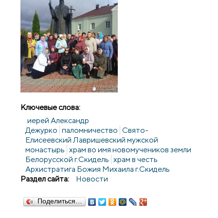
Ключевые слова:
иерей Александр
Дежурко
паломничество
Свято-
Елисеевский Лавришевский мужской
монастырь
храм во имя новомучеников земли
Белорусской г.Скидель
храм в честь
Архистратига Божия Михаила г.Скидель
Раздел сайта:
Новости
Поделиться…