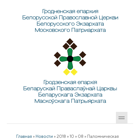
Перейти к основному содержанию
Skip to search
Гродненская епархия
Белорусской Православной Церкви
Белорусского Экзархата
Московского Патриархата
Гродзенская епархія
Беларускай Праваслаўнай Царквы
Беларускага Экзархата
Маскоўскага Патрыярхата
Главная
»
Новости
»
2018
»
10
»
08
»
Паломническая