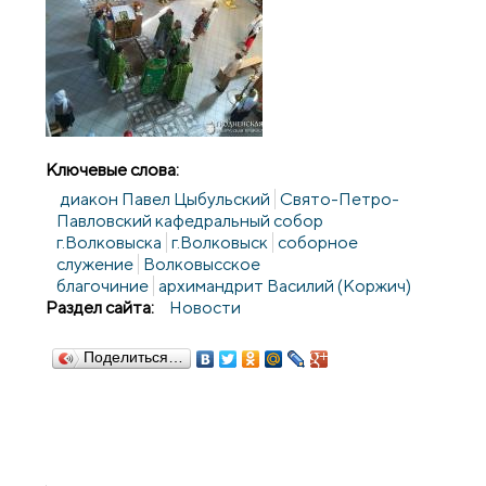
Ключевые слова:
диакон Павел Цыбульский
Свято-Петро-
Павловский кафедральный собор
г.Волковыска
г.Волковыск
соборное
служение
Волковысское
благочиние
архимандрит Василий (Коржич)
Раздел сайта:
Новости
Поделиться…