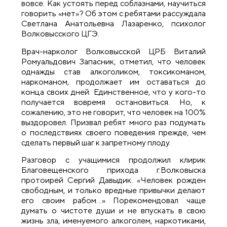
вовсе. Как устоять перед соблазнами, научиться
говорить «нет»? Об этом с ребятами рассуждала
Светлана Анатольевна Лазаренко, психолог
Волковысского ЦГЭ.
Врач-нарколог Волковысской ЦРБ Виталий
Ромуальдович Запасник, отметил, что человек
однажды став алкоголиком, токсикоманом,
наркоманом, продолжает им оставаться до
конца своих дней. Единственное, что у кого-то
получается вовремя остановиться. Но, к
сожалению, это не говорит, что человек на 100%
выздоровел. Призвал ребят много раз подумать
о последствиях своего поведения прежде, чем
сделать первый шаг к запретному плоду.
Разговор с учащимися продолжил клирик
Благовещенского прихода г.Волковыска
протоирей Сергий Давыдик. «Человек рожден
свободным, и только вредные привычки делают
его своим рабом…» Порекомендовал чаще
думать о чистоте души и не впускать в свою
жизнь зла, именуемого алкоголем, наркотиками,