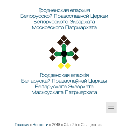
Перейти к основному содержанию
Skip to search
Гродненская епархия
Белорусской Православной Церкви
Белорусского Экзархата
Московского Патриархата
Гродзенская епархія
Беларускай Праваслаўнай Царквы
Беларускага Экзархата
Маскоўскага Патрыярхата
Главная
»
Новости
»
2018
»
04
»
26
»
Священник