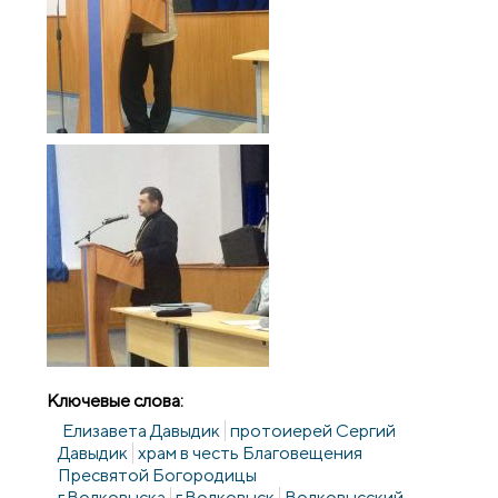
Ключевые слова:
Елизавета Давыдик
протоиерей Сергий
Давыдик
храм в честь Благовещения
Пресвятой Богородицы
г.Волковыска
г.Волковыск
Волковысский