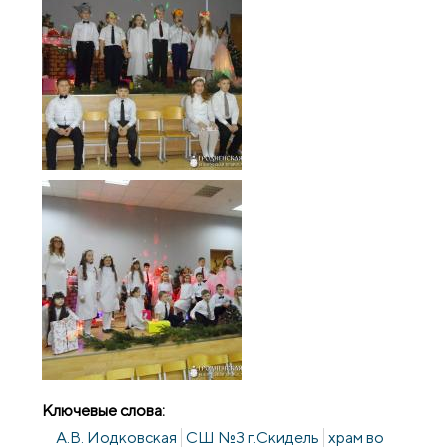
Ключевые слова:
А.В. Иодковская
СШ №3 г.Скидель
храм во