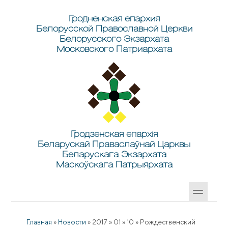
Перейти к основному содержанию
Skip to search
Гродненская епархия
Белорусской Православной Церкви
Белорусского Экзархата
Московского Патриархата
Гродзенская епархія
Беларускай Праваслаўнай Царквы
Беларускага Экзархата
Маскоўскага Патрыярхата
Главная
»
Новости
»
2017
»
01
»
10
»
Рождественский