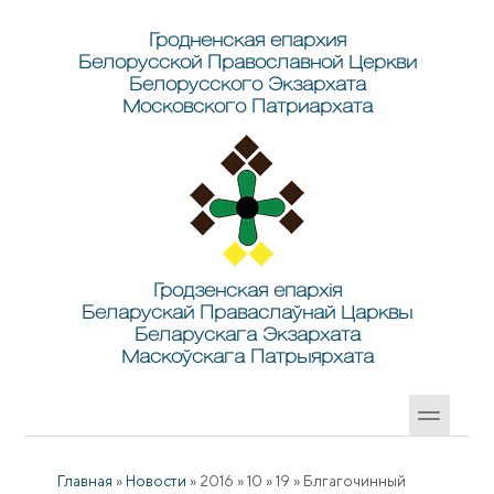
Перейти к основному содержанию
Skip to search
Гродненская епархия
Белорусской Православной Церкви
Белорусского Экзархата
Московского Патриархата
Гродзенская епархія
Беларускай Праваслаўнай Царквы
Беларускага Экзархата
Маскоўскага Патрыярхата
Главная
»
Новости
»
2016
»
10
»
19
»
Блгагочинный